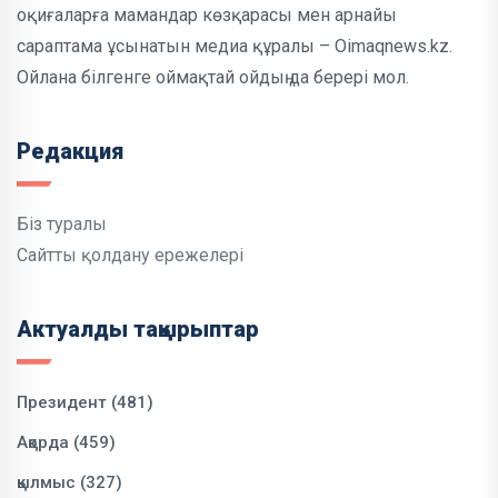
оқиғаларға мамандар көзқарасы мен арнайы
сараптама ұсынатын медиа құралы – Oimaqnews.kz.
Ойлана білгенге оймақтай ойдың да берері мол.
Редакция
Біз туралы
Сайтты қолдану ережелері
Актуалды тақырыптар
Президент (481)
Ақорда (459)
қылмыс (327)