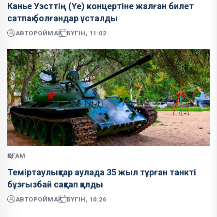
Канье Уэсттің (Ye) концертіне жалған билет
сатпақ болғандар ұсталды
АВТОР
ОЙМАҚ
БҮГІН, 11:02
ҚОҒАМ
Теміртаулықтар аулада 35 жыл тұрған танкті
бұзғызбай сақтап қалды
АВТОР
ОЙМАҚ
БҮГІН, 10:26