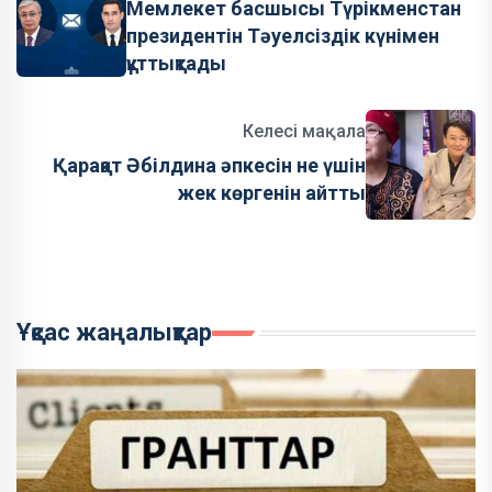
Мемлекет басшысы Түрікменстан
президентін Тәуелсіздік күнімен
құттықтады
Келесі мақала
Қарақат Әбілдина әпкесін не үшін
жек көргенін айтты
Ұқсас жаңалықтар