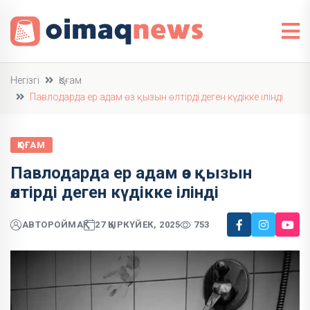
Негізгі
Қоғам
Павлодарда ер адам өз қызын өлтірді деген күдікке ілінді
ҚОҒАМ
Павлодарда ер адам өз қызын
өлтірді деген күдікке ілінді
АВТОР
ОЙМАҚ
27 ҚЫРКҮЙЕК, 2025
753