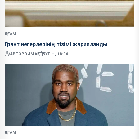
ҚОҒАМ
Грант иегерлерінің тізімі жарияланды
АВТОР
ОЙМАҚ
БҮГІН, 18:06
ҚОҒАМ