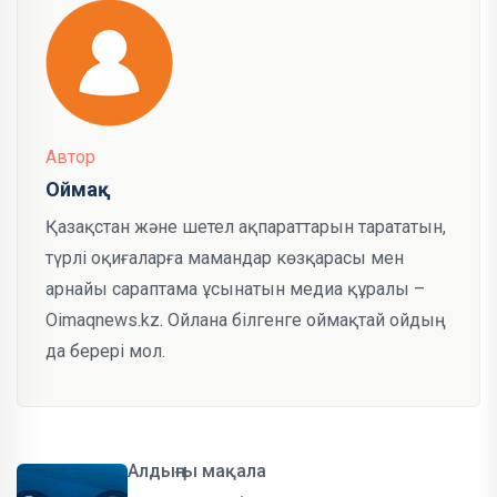
Автор
Оймақ
Қазақстан және шетел ақпараттарын тарататын,
түрлі оқиғаларға мамандар көзқарасы мен
арнайы сараптама ұсынатын медиа құралы –
Oimaqnews.kz. Ойлана білгенге оймақтай ойдың
да берері мол.
Алдыңғы мақала