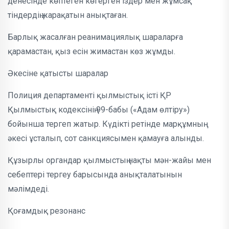
денесінде көптеген көгерген іздер мен жұмсақ
тіндердің жарақатын анықтаған.
Барлық жасалған реанимациялық шараларға
қарамастан, қыз есін жимастан көз жұмды.
Әкесіне қатысты шаралар
Полиция департаменті қылмыстық істі ҚР
Қылмыстық кодексінің 99-бабы («Адам өлтіру»)
бойынша тергеп жатыр. Күдікті ретінде марқұмның
әкесі ұсталып, сот санкциясымен қамауға алынды.
Құзырлы органдар қылмыстың нақты мән-жайы мен
себептері тергеу барысында анықталатынын
мәлімдеді.
Қоғамдық резонанс