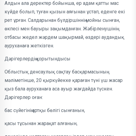
Алдын ала деректер бойынша, ер адам қатты мас
күйде болып, туған қызын аяғынан ұстап, еденге екі
рет ұрған. Салдарынан бүлдіршіннің мойны сынған,
өкпесі мен бауыры зақымданған. Жәбірленушінің
отбасы жедел жәрдем шақырмай, өздері аудандық
ауруханаға жеткізген.
Дәрігерлердің қорытындысы
Облыстық денсаулық сақтау басқармасының
мәліметінше, 20 қыркүйекке қараған түні үш жасар
қыз бала ауруханаға аса ауыр жағдайда түскен.
Дәрігерлер оған:
бас сүйегінің артқы бөлігі сынғанын,
қасы тұсынан жарақат алғанын,