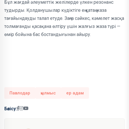
Бұл жағдай әлеуметтік желілерде үлкен резонанс
тудырды. Қолданушылар күдіктіге ең қатаң жаза
тағайындауды талап етуде. Заңға сәйкес, кәмелет жасқа
толмағанды қасақана өлтіру үшін жалғыз жаза түрі —
өмір бойына бас бостандығынан айыру.
Павлодар
қылмыс
ер адам
Бөлісу: