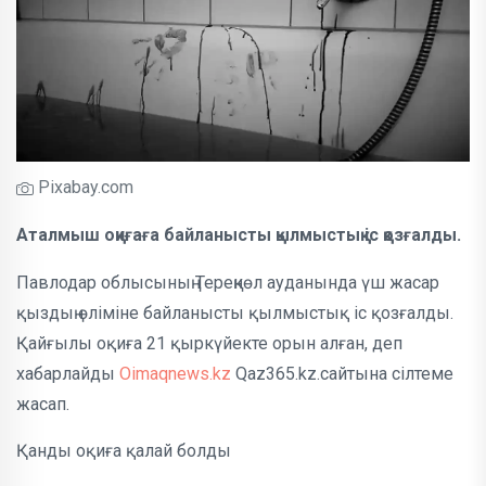
Pixabay.com
Аталмыш оқиғаға байланысты қылмыстық іс қозғалды.
Павлодар облысының Тереңкөл ауданында үш жасар
қыздың өліміне байланысты қылмыстық іс қозғалды.
Қайғылы оқиға 21 қыркүйекте орын алған, деп
хабарлайды
Oimaqnews.kz
Qaz365.kz.сайтына сілтеме
жасап.
Қанды оқиға қалай болды