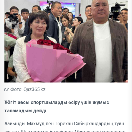
Фото: Qaz365.kz
Жігіт ағасы спортшыларды өсіру үшін жұмыс
талғамадым дейді.
Ағайынды Махмұд пен Төрехан Сабырхандардың туған
ауылы Шымкенттің іргесіндегі Маятас елді мекенінде