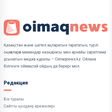
Қазақстан және шетел ақпаратын тарататын, түрлі
оқиғаларға мамандар көзқарасы мен арнайы сараптама
ұсынатын медиа құралы – Oimaqnews.kz. Ойлана
білгенге оймақтай ойдың да берері мол.
Редакция
Біз туралы
Сайтты қолдану ережелері