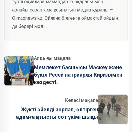
түрлі оқиғаларға мамандар көзқарасы мен
арнайы сараптама ұсынатын медиа құралы –
Oimaqnews.kz. Ойлана білгенге оймақтай ойдың
да берері мол.
Алдыңғы мақала
Мемлекет басшысы Мәскеу және
бүкіл Ресей патриархы Кириллмен
кездесті.
Келесі мақала
Жүкті әйелді зорлап, өлтірген
адамға қатысты сот үкімі шықты