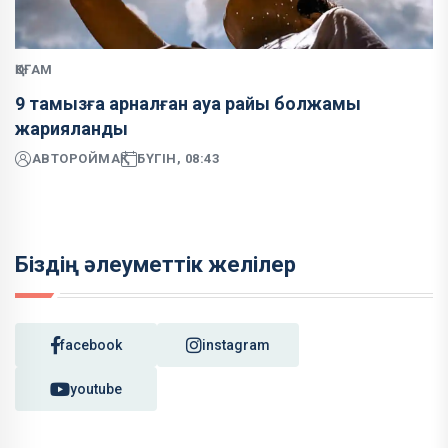
ҚОҒАМ
9 тамызға арналған ауа райы болжамы
жарияланды
АВТОР
ОЙМАҚ
БҮГІН, 08:43
Біздің әлеуметтік желілер
facebook
instagram
youtube