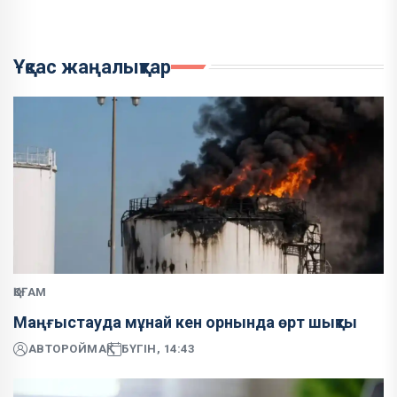
Ұқсас жаңалықтар
ҚОҒАМ
Маңғыстауда мұнай кен орнында өрт шықты
АВТОР
ОЙМАҚ
БҮГІН, 14:43