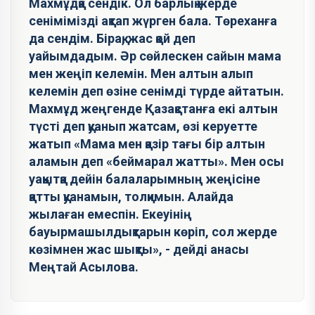
Махмұдқа сендік. Ол барлық жерде
сенімімізді ақтап жүрген бала. Төреханға
да сендім. Бірақ, жас қой деп
уайымдадым. Әр сөйлескен сайын мама
мен жеңіп келемін. Мен алтын алып
келемін деп өзіне сенімді түрде айтатын.
Махмұд жеңгенде Қазақстанға екі алтын
түсті деп қуанып жатсам, өзі керуетте
жатып «Мама мен қазір тағы бір алтын
аламын деп «беймарал жатты». Мен осы
уақытқа дейін балаларымның жеңісіне
қатты қуанамын, толқимын. Алайда
жылаған емеспін. Екеуінің
бауырмашылдықтарын көріп, сол жерде
көзімнен жас шықты», - дейді анасы
Меңтай Асылова.