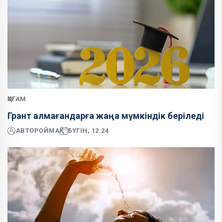
ҚОҒАМ
Грант алмағандарға жаңа мүмкіндік беріледі
АВТОР
ОЙМАҚ
БҮГІН, 12:24