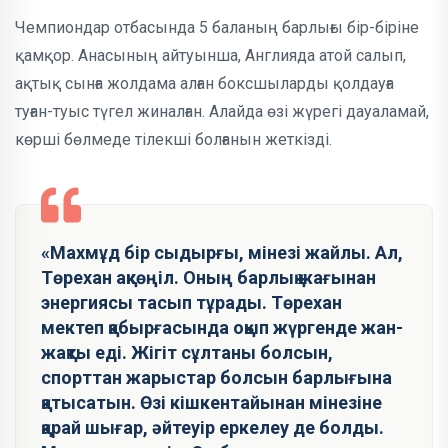
Чемпиондар отбасында 5 баланың барлығы бір-біріне
қамқор. Анасының айтуынша, Англияда атой салып,
ақтық сынға жолдама алған боксшыларды қолдауға
туған-туыс түгел жиналған. Алайда өзі жүрегі дауаламай,
көрші бөлмеде тілекші болғанын жеткізді.
«Махмұд бір сыдырғы, мінезі жайлы. Ал,
Төрехан ақкөңіл. Оның барлық жағынан
энергиясы тасып тұрады. Төрехан
мектеп қабырғасында оқып жүргенде жан-
жақты еді. Жігіт сұлтаны болсын,
спорттан жарыстар болсын барлығына
қатысатын. Өзі кішкентайынан мінезіне
қарай шығар, әйтеуір еркелеу де болды.