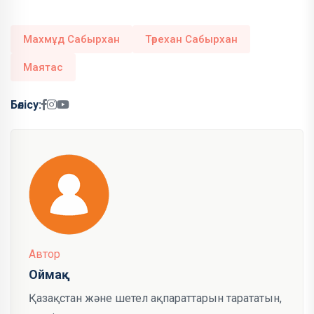
Махмұд Сабырхан
Төрехан Сабырхан
Маятас
Бөлісу:
Автор
Оймақ
Қазақстан және шетел ақпараттарын тарататын,