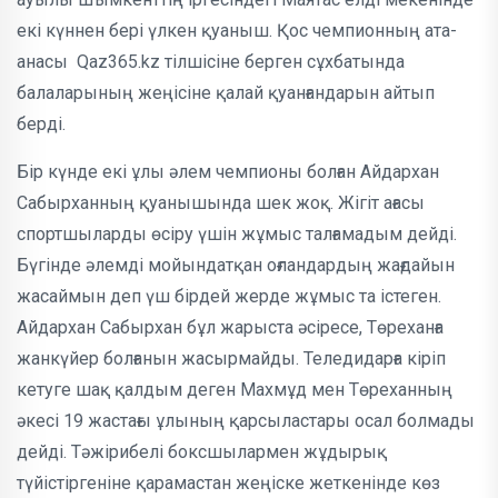
екі күннен бері үлкен қуаныш. Қос чемпионның ата-
анасы Qaz365.kz тілшісіне берген сұхбатында
балаларының жеңісіне қалай қуанғандарын айтып
берді.
Бір күнде екі ұлы әлем чемпионы болған Айдархан
Сабырханның қуанышында шек жоқ. Жігіт ағасы
спортшыларды өсіру үшін жұмыс талғамадым дейді.
Бүгінде әлемді мойындатқан оғландардың жағдайын
жасаймын деп үш бірдей жерде жұмыс та істеген.
Айдархан Сабырхан бұл жарыста әсіресе, Төреханға
жанкүйер болғанын жасырмайды. Теледидарға кіріп
кетуге шақ қалдым деген Махмұд мен Төреханның
әкесі 19 жастағы ұлының қарсыластары осал болмады
дейді. Тәжірибелі боксшылармен жұдырық
түйістіргеніне қарамастан жеңіске жеткенінде көз