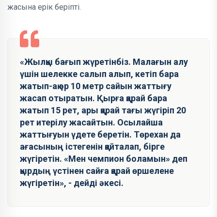
жасына ерік беріпті.
«Жылқы бағып жүретінбіз. Малағын алу
үшін шелекке салып алып, кетіп бара
жатып-ақ әр 10 метр сайын жаттығу
жасап отыратын. Қырға қарай бара
жатып 15 рет, ары қарай тағы жүгіріп 20
рет итерілу жасайтын. Осылайша
жаттығуын үдете беретін. Төрехан да
ағасының істегенін қайталап, бірге
жүгіретін. «Мен чемпион боламын» деп
қырдың үстінен сайға қарай өршелене
жүгіретін», - дейді әкесі.