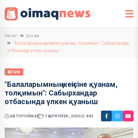
Негізгі
Қоғам
"Балаларымның жеңісіне қуанам, толқимын": Сабырхандар
отбасында үлкен қуаныш
ҚОҒАМ
"Балаларымның жеңісіне қуанам,
толқимын": Сабырхандар
отбасында үлкен қуаныш
АВТОР
ОЙМАҚ
17 ҚЫРКҮЙЕК, 2025
843