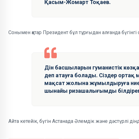
Қасым-Жомарт Тоқаев.
Сонымен қатар Президент бұл тұрғыдан алғанда бүгінг
Дін басшыларын гуманистік көзқа
деп атауға болады. Сіздер ортақ м
мақсат жолына жұмылдыруға ниет
шынайы ризашалығымды білдіремі
Айта кетейік, бүгін Астанада Әлемдік және дәстүрлі дін