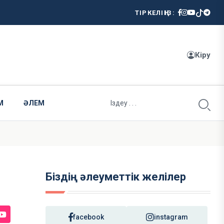
ТІРКЕЛІҢІЗ:
Кіру
М
ӘЛЕМ
Біздің әлеуметтік желілер
facebook
instagram