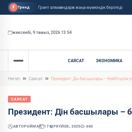
Тренд
Грант алмағандарға жаңа мүмкіндік беріледі
9 тамызға арналған ауа райы болжамы жарияла
Самат Смақов "Атырау" клубының бас бапкері 
жексенбі, 9 тамыз, 2026 13:54
САЯСАТ
ЭКОНОМИКА
Негізгі
Саясат
Президент: Дін басшылары – бейбітшілік е
САЯСАТ
Президент: Дін басшылары – б
АВТОР
ОЙМАҚ
17 ҚЫРКҮЙЕК, 2025
660