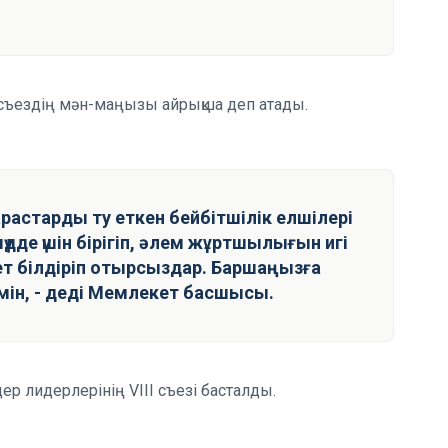
і съездің мән-маңызы айрықша деп атады.
растарды ту еткен бейбітшілік елшілері
үдде үшін бірігіп, әлем жұртшылығын игі
 білдіріп отырсыздар. Баршаңызға
н, - деді Мемлекет басшысы.
дер лидерлерінің VIII съезі басталды.