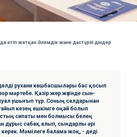
а өтіп жатқан Әлемдік және дәстүрлі діндер
беделді рухани көшбасшылары бас қосып
 зор мәртебе. Қазір жер жүзінде сын-
хуал ушығып тұр. Соның салдарынан
ғайып кезең ешкімге оңай болып
ғыстың сипаты мен болмысы белең
ан дұрыс сабақ алып, сындарлы әрі
ерек. Мәмілеге балама жоқ, - деді