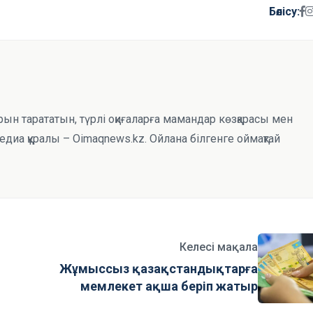
Бөлісу:
рын тарататын, түрлі оқиғаларға мамандар көзқарасы мен
иа құралы – Oimaqnews.kz. Ойлана білгенге оймақтай
Келесі мақала
Жұмыссыз қазақстандықтарға
мемлекет ақша беріп жатыр