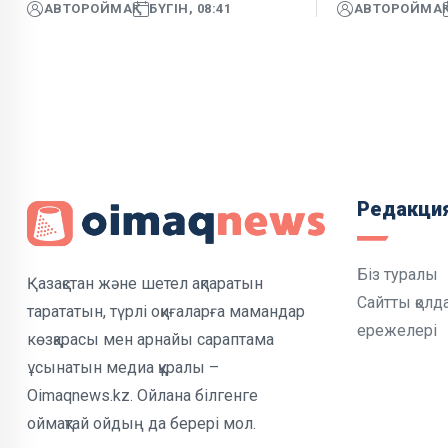
АВТОР
ОЙМАҚ
БҮГІН, 08:41
АВТОР
ОЙМАҚ
Редакци
Біз туралы
Қазақстан және шетел ақпаратын
Сайтты қолд
тарататын, түрлі оқиғаларға мамандар
ережелері
көзқарасы мен арнайы сараптама
ұсынатын медиа құралы –
Oimaqnews.kz. Ойлана білгенге
оймақтай ойдың да берері мол.