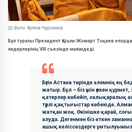
Фото: Артем Чурсинов
Бұл туралы Президент Қасым-Жомарт Тоқаев елордад
лидерлерінің VIII съезінде мәлімдеді.
Бүгін Астана төрінде әлемнің ең 
жатыр. Бұл – біз үшін үлкен құрмет,
қатерлер көбейіп, халықаралық а
түрлі қақтығыстар көбеюде. Алма
жатқан жоқ. Өкінішке қарай, со
алуда. Дегенмен біз өткен заманн
ашық келіссөздерге ұмтылуымыз к