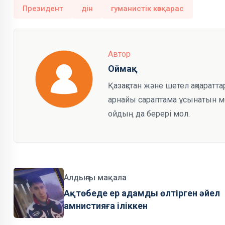
Президент
дін
гуманистік көзқарас
Автор
Оймақ
Қазақстан және шетел ақпаратта
арнайы сараптама ұсынатын мед
ойдың да берері мол.
Алдыңғы мақала
Ақтөбеде ер адамды өлтірген әйел
амнистияға іліккен