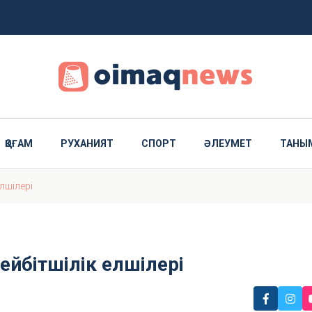
нды
болып тағайындалды
ҚОҒАМ
РУХАНИЯТ
СПОРТ
ӘЛЕУМЕТ
ТАНЫ
лшілері
ейбітшілік елшілері