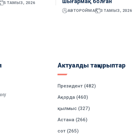
шығармақ болған
5 ТАМЫЗ, 2026
АВТОР
ОЙМАҚ
3 ТАМЫЗ, 2026
я
Актуалды тақырыптар
Президент (482)
ану
Ақорда (460)
қылмыс (327)
Астана (266)
сот (265)