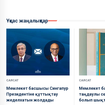
Ұқсас жаңалықтар
САЯСАТ
САЯСАТ
Мемлекет басшысы Сингапур
Мемлекет 
Президентіне құттықтау
таңдаулы сө
жеделхатын жолдады
болып шық