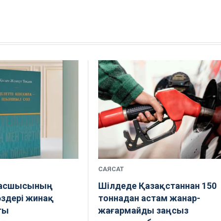
САЯСАТ
басшысының
Шілдеде Қазақстаннан 150
здері жинақ
тоннадан астам жанар-
ты
жағармайды заңсыз