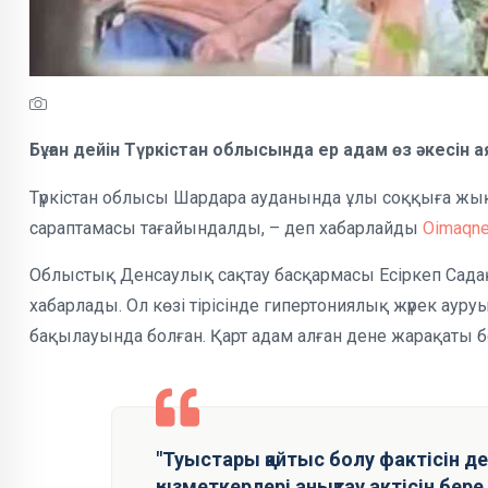
Бұған дейін Түркістан облысында ер адам өз әкесін ая
Түркістан облысы Шардара ауданында ұлы соққыға жы
сараптамасы тағайындалды, – деп хабарлайды
Oimaqn
Облыстық Денсаулық сақтау басқармасы Есіркеп Садақб
хабарлады. Ол көзі тірісінде гипертониялық жүрек ау
бақылауында болған. Қарт адам алған дене жарақаты б
"Туыстары қайтыс болу фактісін д
қызметкерлері анықтау актісін бер