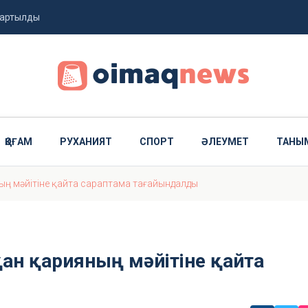
тартылды
ар жауапқа тартылды
ма?
ҚОҒАМ
РУХАНИЯТ
СПОРТ
ӘЛЕУМЕТ
ТАНЫ
ың мәйітіне қайта сараптама тағайындалды
ан қарияның мәйітіне қайта