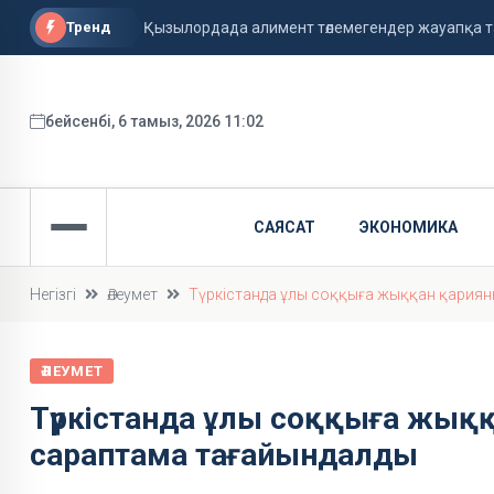
Тренд
Қызылордада алимент төлемегендер жауапқа 
Павлодарда жасөспірімдерге алкоголь сатқанд
Әуежайдағы фото: суреттегі кісі Қайсар Қамза 
бейсенбі, 6 тамыз, 2026 11:02
САЯСАТ
ЭКОНОМИКА
Негізгі
Әлеумет
Түркістанда ұлы соққыға жыққан қариян
ӘЛЕУМЕТ
Түркістанда ұлы соққыға жыққ
сараптама тағайындалды