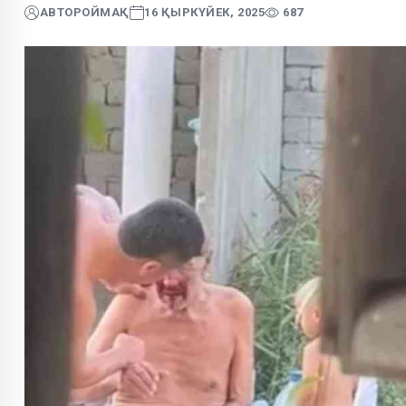
АВТОР
ОЙМАҚ
16 ҚЫРКҮЙЕК, 2025
687