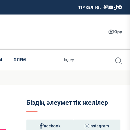
ТІРКЕЛІҢІЗ:
Кіру
М
ӘЛЕМ
Біздің әлеуметтік желілер
facebook
instagram