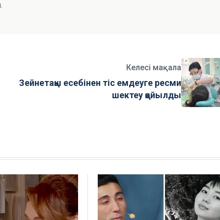
.
Келесі мақала
Зейнетақы есебінен тіс емдеуге ресми
шектеу қойылды