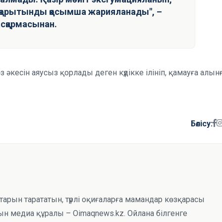
қорытынды қосымша жарияланады", –
асқармасынан.
өз әкесін аяусыз қорлады деген күдікке ілініп, қамауға алын
Бөлісу:
тарын тарататын, түрлі оқиғаларға мамандар көзқарасы
н медиа құралы – Oimaqnews.kz. Ойлана білгенге