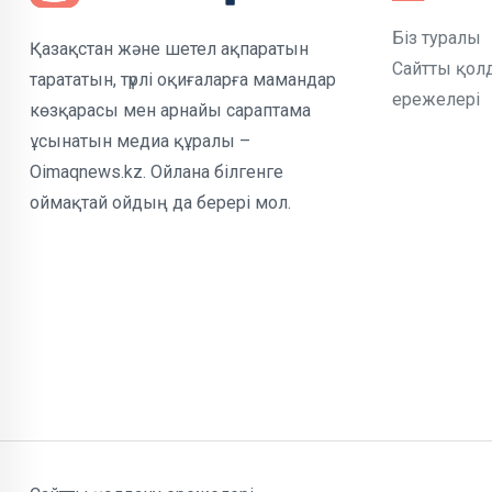
Біз туралы
Қазақстан және шетел ақпаратын
Сайтты қол
тарататын, түрлі оқиғаларға мамандар
ережелері
көзқарасы мен арнайы сараптама
ұсынатын медиа құралы –
Oimaqnews.kz. Ойлана білгенге
оймақтай ойдың да берері мол.