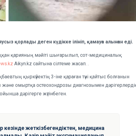
усыз қорлады деген күдікке ілініп, қамауға алынған еді.
ққан қарияның мәйіті шығарылып, сот-медициналық
ews.kz
Aikyn.kz сайтына сілтеме жасап. .
аевтың қыркүйектің 3-іне қараған түні қайтыс болғанын
руы және омыртқа остеохондрозы диагнозымен дәрігерлерді
ойынша дәрігерге жүгінбеген.
ер кезінде жеткізбегендіктен, медицина
е алмады. Қазір мәйіт эксгумацияланып,