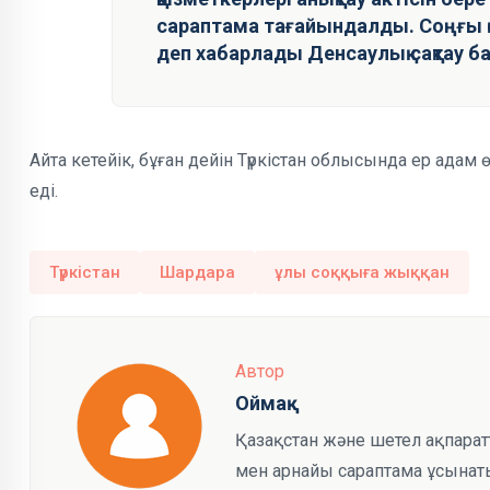
сараптама тағайындалды. Соңғы 
деп хабарлады Денсаулық сақтау б
Айта кетейік, бұған дейін Түркістан облысында ер адам 
еді.
Түркістан
Шардара
ұлы соққыға жыққан
Автор
Оймақ
Қазақстан және шетел ақпарат
мен арнайы сараптама ұсынаты