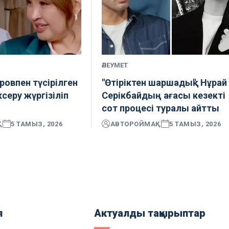
ӘЛЕУМЕТ
овпен түсірілген
"Өтіріктен шаршадық": Нұрай
ксеру жүргізіліп
Серікбайдың ағасы кезекті
сот процесі туралы айтты
Қ
5 ТАМЫЗ, 2026
АВТОР
ОЙМАҚ
5 ТАМЫЗ, 2026
я
Актуалды тақырыптар