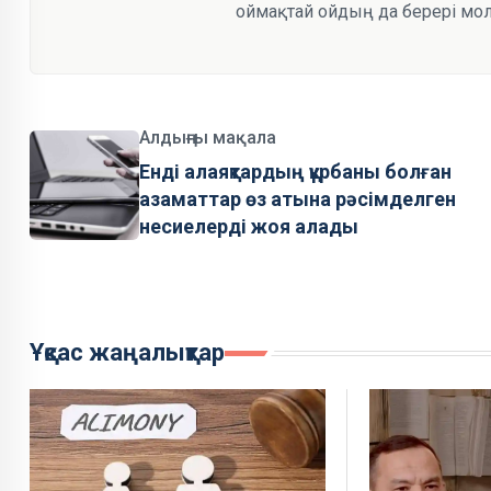
оймақтай ойдың да берері мол
Алдыңғы мақала
Енді алаяқтардың құрбаны болған
азаматтар өз атына рәсімделген
несиелерді жоя алады
Ұқсас жаңалықтар