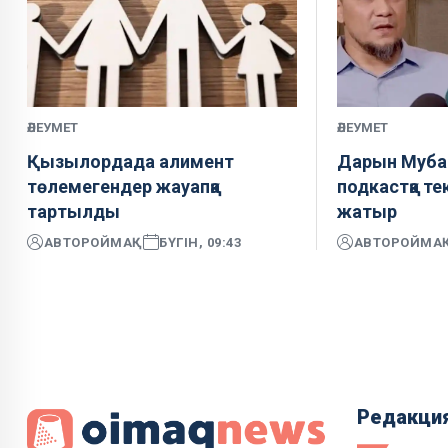
ӘЛЕУМЕТ
ӘЛЕУМЕТ
Қызылордада алимент
Дарын Мубар
төлемегендер жауапқа
подкастқа те
тартылды
жатыр
АВТОР
ОЙМАҚ
БҮГІН, 09:43
АВТОР
ОЙМА
Редакци