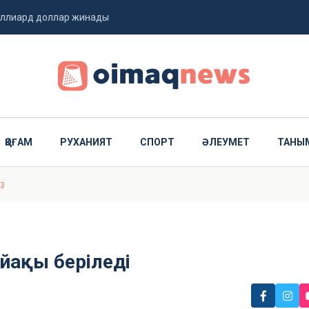
миллиард доллар жинады
 ұшты
ҚОҒАМ
РУХАНИЯТ
СПОРТ
ӘЛЕУМЕТ
ТАНЫ
і
йақы беріледі