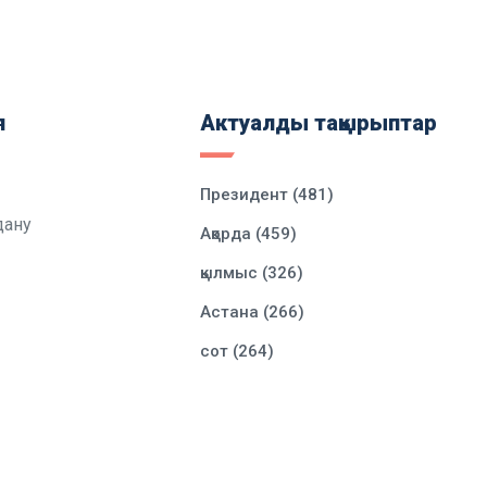
я
Актуалды тақырыптар
Президент (481)
дану
Ақорда (459)
қылмыс (326)
Астана (266)
сот (264)