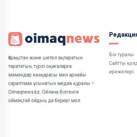
Редакци
Біз туралы
Қазақстан және шетел ақпаратын
Сайтты қол
тарататын, түрлі оқиғаларға
ережелері
мамандар көзқарасы мен арнайы
сараптама ұсынатын медиа құралы –
Oimaqnews.kz. Ойлана білгенге
оймақтай ойдың да берері мол.