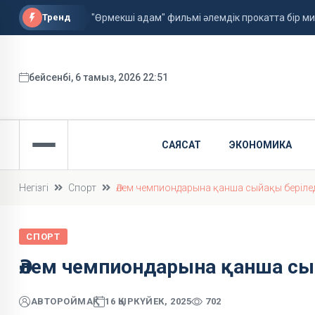
Тренд
"Өрмекші адам" фильмі әлемдік прокатта бір 
Астанада алғаш рет жолаушысы бар аэротакси
ФИФА басшысы қызметін сақтап қалды
бейсенбі, 6 тамыз, 2026 22:51
САЯСАТ
ЭКОНОМИКА
Негізгі
Спорт
Әлем чемпиондарына қанша сыйақы берілед
СПОРТ
Әлем чемпиондарына қанша сы
АВТОР
ОЙМАҚ
16 ҚЫРКҮЙЕК, 2025
702