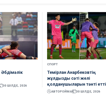
СПОРТ
 Әбдімәлік
Темірлан Анарбековтің
і
жұлдызды сәті желі
қолданушыларын тәнті етт
30 ШІЛДЕ, 2026
АВТОР
ОЙМАҚ
30 ШІЛДЕ, 2026