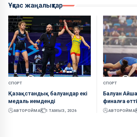
Ұқсас жаңалықтар
СПОРТ
СПОРТ
Қазақстандық балуандар екі
Балуан Айша
медаль иемденді
финалға өтт
АВТОР
ОЙМАҚ
1 ТАМЫЗ, 2026
АВТОР
ОЙМАҚ