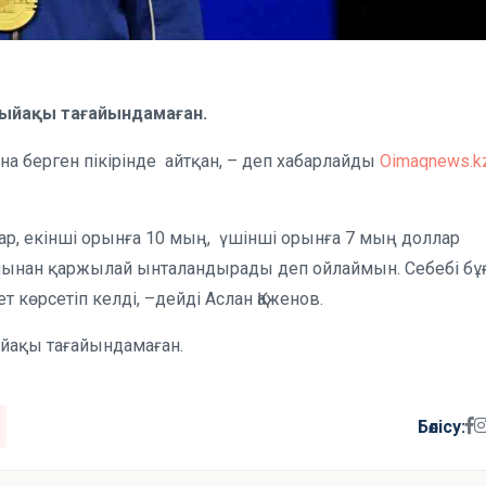
сыйақы тағайындамаған.
ына берген пікірінде айтқан, – деп хабарлайды
Oimaqnews.
р, екінші орынға 10 мың, үшінші орынға 7 мың доллар
рапынан қаржылай ынталандырады деп ойлаймын. Себебі бұ
көрсетіп келді, –дейді Аслан Қаженов.
ыйақы тағайындамаған.
Бөлісу: