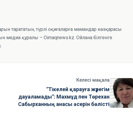
тарын тарататын, түрлі оқиғаларға мамандар көзқарасы
н медиа құралы – Oimaqnews.kz. Ойлана білгенге
.
Келесі мақала
"Тікелей қарауға жүрегім
дауаламады": Махмұд пен Төрехан
Сабырханның анасы әсерін бөлісті