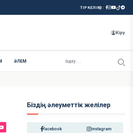
ТІРКЕЛІҢІЗ:
Кіру
М
ӘЛЕМ
Біздің әлеуметтік желілер
facebook
instagram