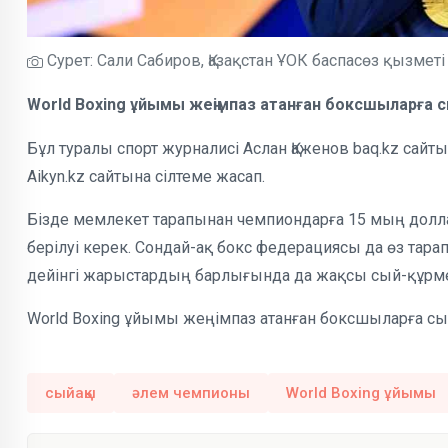
Сурет: Сали Сабиров, Қазақстан ҰОК баспасөз қызметі
World Boxing ұйымы жеңімпаз атанған боксшыларға 
Бұл туралы спорт журналисі Аслан Қаженов baq.kz сайт
Aikyn.kz сайтына сілтеме жасап.
Бізде мемлекет тарапынан чемпиондарға 15 мың долла
берілуі керек. Сондай-ақ бокс федерациясы да өз та
дейінгі жарыстардың барлығында да жақсы сый-құрмет 
World Boxing ұйымы жеңімпаз атанған боксшыларға с
сыйақы
әлем чемпионы
World Boxing ұйымы