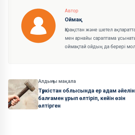
Автор
Оймақ
Қазақстан және шетел ақпарат
мен арнайы сараптама ұсынаты
оймақтай ойдың да берері мол
Алдыңғы мақала
Түркістан облысында ер адам әйелін
балғамен ұрып өлтіріп, кейін өзін
өлтірген