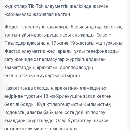
күдіктілер Тik-Тok әлеуметтік желісінде жалған
жарнамалар жариялап келген.
Жедел-іздестіру іс-шаралары барысында қылмыстық
топтың ұйымдастырушылары анықталды. Олар –
Павлодар қаласының 17 және 19 жастағы үш тұрғыны.
Жастар әлеуметтік желі арқылы ұялы телефондарды
сату жөнінде хат алмасулар жүргізіп, алданған
азаматтардың қаражатын дропперлердің
есепшоттарына аудартып отырған.
Қазіргі таңда олардың әрекетінен еліміздің әр
өңірінде тұратын 18 жәбірленушіге залал келгені
белгілі болды. Күдіктілерге қатысты Қылмыстық
кодекстің алаяқтық бабымен сотқа дейінгі тергеу
амалдары жүргізілуде. Олар бұлтартпау шарасы
ретінде келу міндеттемесін алды.