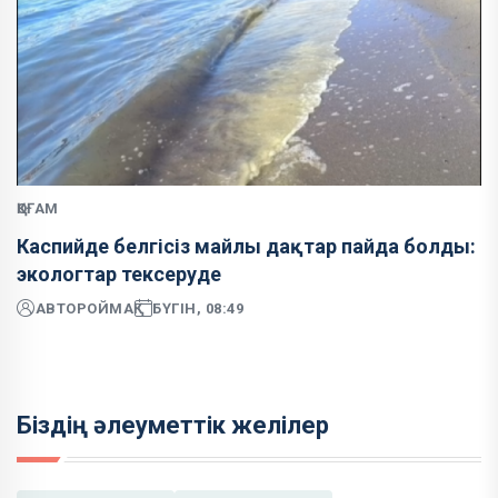
ҚОҒАМ
Каспийде белгісіз майлы дақтар пайда болды:
экологтар тексеруде
АВТОР
ОЙМАҚ
БҮГІН, 08:49
Біздің әлеуметтік желілер