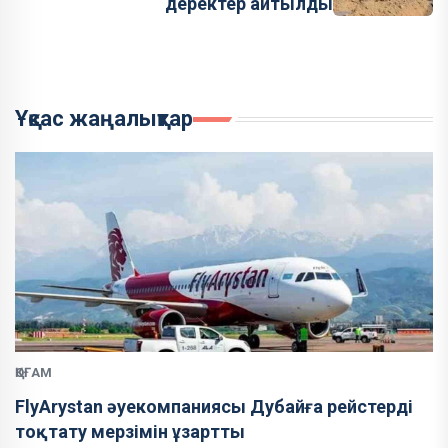
деректер айтылды
Ұқсас жаңалықтар
ҚОҒАМ
FlyArystan әуекомпаниясы Дубайға рейстерді
тоқтату мерзімін ұзартты