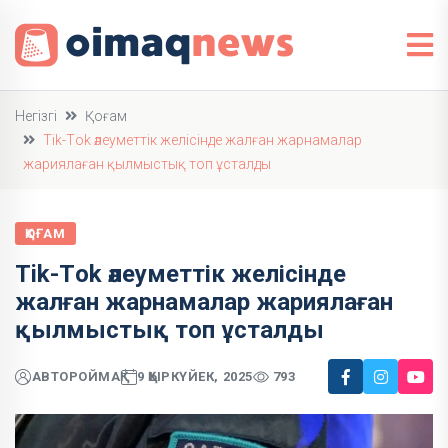
Негізгі
Қоғам
Тik-Тok әлеуметтік желісінде жалған жарнамалар
жариялаған қылмыстық топ ұсталды
ҚОҒАМ
Тik-Тok әлеуметтік желісінде
жалған жарнамалар жариялаған
қылмыстық топ ұсталды
АВТОР
ОЙМАҚ
9 ҚЫРКҮЙЕК, 2025
793