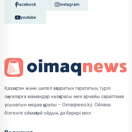
facebook
instagram
youtube
Қазақстан және шетел ақпаратын тарататын, түрлі
оқиғаларға мамандар көзқарасы мен арнайы сараптама
ұсынатын медиа құралы – Oimaqnews.kz. Ойлана
білгенге оймақтай ойдың да берері мол.