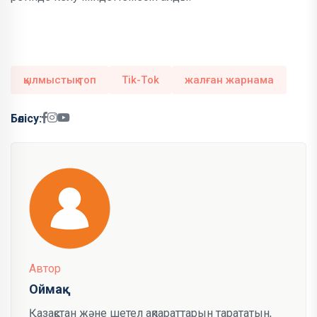
қылмыстық топ
Тik-Тok
жалған жарнама
Бөлісу:
Автор
Оймақ
Қазақстан және шетел ақпараттарын тарататын,