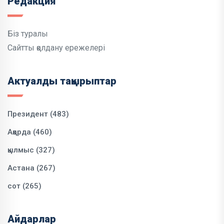
Редакция
Біз туралы
Сайтты қолдану ережелері
Актуалды тақырыптар
Президент (483)
Ақорда (460)
қылмыс (327)
Астана (267)
сот (265)
Айдарлар