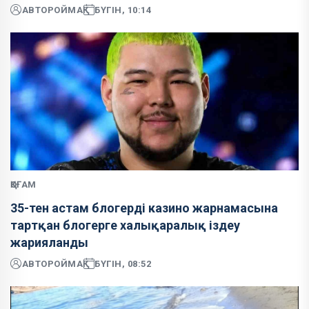
АВТОР
ОЙМАҚ
БҮГІН, 10:14
ҚОҒАМ
35-тен астам блогерді казино жарнамасына
тартқан блогерге халықаралық іздеу
жарияланды
АВТОР
ОЙМАҚ
БҮГІН, 08:52