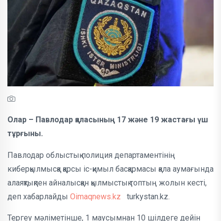
Олар – Павлодар қаласының 17 және 19 жастағы үш
тұрғыны.
Павлодар облыстық полиция департаментінің
киберқылмысқа қарсы іс-қимыл басқармасы қала аумағында
алаяқтықпен айналысқан қылмыстық топтың жолын кесті,
деп хабарлайды
Oimaqnews.kz
turkystan.kz.
Тергеу мәліметінше, 1 маусымнан 10 шілдеге дейін