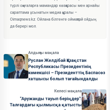
түрлі оқиғаларға мамандар көзқарасы мен арнайы
сараптама ұсынатын медиа құралы –
Oimaqnews.kz. Ойлана білгенге оймақтай ойдың
да берері мол.
Алдыңғы мақала
Руслан Желдібай Қазақстан
Республикасы Президентінің
көмекшісі – Президенттің Баспасөз
хатшысы болып тағайындалды
Келесі мақала
"Аружанды тауып беріңдер":
Талғардағы қылмысқа қатысты