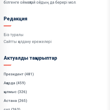
білгенге оймақтай ойдың да берері мол.
Редакция
Біз туралы
Сайтты қолдану ережелері
Актуалды тақырыптар
Президент (481)
Ақорда (459)
қылмыс (326)
Астана (265)
сот (263)