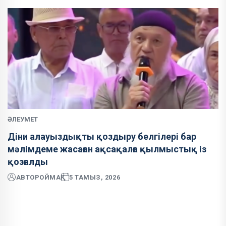
ӘЛЕУМЕТ
Діни алауыздықты қоздыру белгілері бар
мәлімдеме жасаған ақсақалға қылмыстық із
қозғалды
АВТОР
ОЙМАҚ
5 ТАМЫЗ, 2026