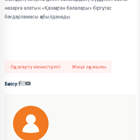
назарға алатын «Қазақстан балалары» біртұтас
бағдарламасы қабылданады.
Оқу ағарту министрлігі
Жаңа оқу жылы
Бөлісу: