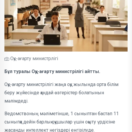
Оқу-ағарту министрлігі
Бұл туралы Оқу-ағарту министрілігі айтты.
Оқу-ағарту министрілігі жаңа оқу жылында орта білім
беру жүйесінде қандай өзгерістер болатынын
мәлімдеді.
Ведомствоның мәліметінше, 1 сыныптан бастап 11
сыныпқа дейін барлық оқушылар үшін оқыту үрдісіне
жасанды интеллект негіздері енгізілуде.