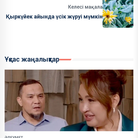
Келесі мақала
Қыркүйек айында үсік жүруі мүмкін
Ұқсас жаңалықтар
ӘЛЕУМЕТ