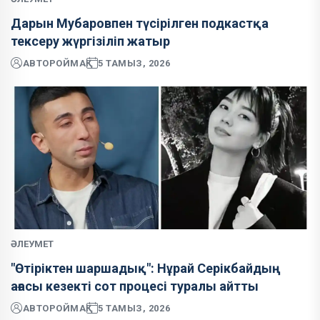
Дарын Мубаровпен түсірілген подкастқа
тексеру жүргізіліп жатыр
АВТОР
ОЙМАҚ
5 ТАМЫЗ, 2026
ӘЛЕУМЕТ
"Өтіріктен шаршадық": Нұрай Серікбайдың
ағасы кезекті сот процесі туралы айтты
АВТОР
ОЙМАҚ
5 ТАМЫЗ, 2026