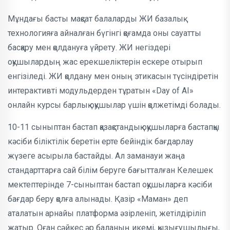
Мұндағы басты мақсат балаларды ЖИ базалық
технологияға айналған бүгінгі қоғамда оны сауатты
басқару мен қолдануға үйрету. ЖИ негіздері
оқушылардың жас ерекшеліктерін ескере отырып
енгізіледі. ЖИ қолдану мен оның этикасын түсіндіретін
интерактивті модульдерден тұратын «Day of AI»
онлайн курсы барлық оқушылар үшін қолжетімді болады.
10-11 сыныптан бастап қазақстандық оқушыларға бастапқы
кәсіби біліктілік беретін ерте бейіндік бағдарлау
жүзеге асырыла бастайды. Ал заманауи жаңа
стандарттарға сай білім беруге бағытталған Келешек
мектептерінде 7-сыныптан бастап оқушыларға кәсіби
бағдар беру қолға алынады. Қазір «Маман» деп
аталатын арнайы платформа әзірленіп, жетілдіріліп
жатыр. Оған сәйкес әр баланың икемі, қызығушылығы,