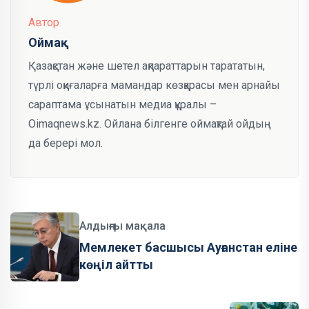
Автор
Оймақ
Қазақстан және шетел ақпараттарын тарататын,
түрлі оқиғаларға мамандар көзқарасы мен арнайы
сараптама ұсынатын медиа құралы –
Oimaqnews.kz. Ойлана білгенге оймақтай ойдың
да берері мол.
Алдыңғы мақала
Мемлекет басшысы Ауғанстан еліне
көңіл айтты