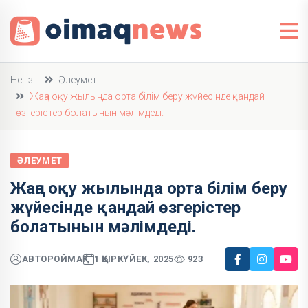
Негізгі
Әлеумет
Жаңа оқу жылында орта білім беру жүйесінде қандай
өзгерістер болатынын мәлімдеді.
ӘЛЕУМЕТ
Жаңа оқу жылында орта білім беру
жүйесінде қандай өзгерістер
болатынын мәлімдеді.
АВТОР
ОЙМАҚ
1 ҚЫРКҮЙЕК, 2025
923