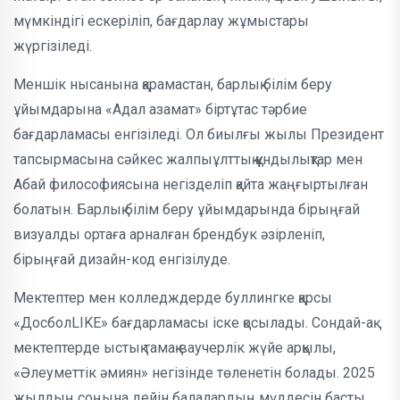
мүмкіндігі ескеріліп, бағдарлау жұмыстары
жүргізіледі.
Меншік нысанына қарамастан, барлық білім беру
ұйымдарына «Адал азамат» біртұтас тәрбие
бағдарламасы енгізіледі. Ол биылғы жылы Президент
тапсырмасына сәйкес жалпыұлттық құндылықтар мен
Абай философиясына негізделіп қайта жаңғыртылған
болатын. Барлық білім беру ұйымдарында бірыңғай
визуалды ортаға арналған брендбук әзірленіп,
бірыңғай дизайн-код енгізілуде.
Мектептер мен колледждерде буллингке қарсы
«ДосболLIKE» бағдарламасы іске қосылады. Сондай-ақ
мектептерде ыстық тамақ ваучерлік жүйе арқылы,
«Әлеуметтік әмиян» негізінде төленетін болады. 2025
жылдың соңына дейін балалардың мүддесін басты