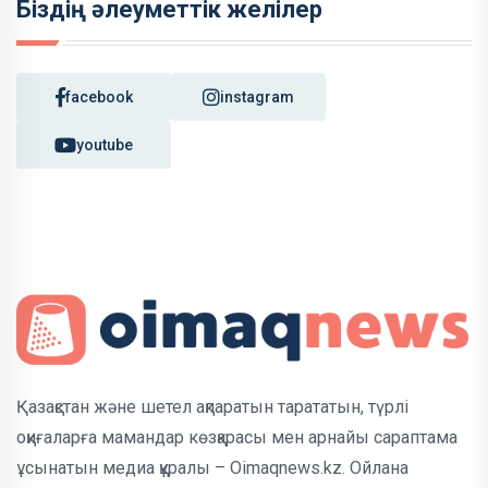
Біздің әлеуметтік желілер
facebook
instagram
youtube
Қазақстан және шетел ақпаратын тарататын, түрлі
оқиғаларға мамандар көзқарасы мен арнайы сараптама
ұсынатын медиа құралы – Oimaqnews.kz. Ойлана