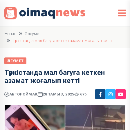
Негізгі
Әлеумет
Түркістанда мал бағуға кеткен азамат жоғалып кетті
ӘЛЕУМЕТ
Түркістанда мал бағуға кеткен
азамат жоғалып кетті
АВТОР
ОЙМАҚ
28 ТАМЫЗ, 2025
676