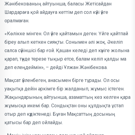
Жәнібекованың айтуынша, баласы Жетісайдан
Шардараға қой айдауға кеттім деп сол күйі үйге
оралмаған.
«Көлікке мінген. Ол үйге қайтамын деген. Үйге қайтпай
біреу алып кеткен сияқты. Сонымен әлі жоқ. Әкеліп
салса сүйіншісі бар ғой. Қашан келеді деп күніге жолына
қарап, түнде терезе тықыр етсе, балам келіп қалды ма
деп елеңдеймін», – дейді Ұлжан Жәнібекова.
Мақсат үйленбеген, анасымен бірге тұрады. Ол осы
уақытқа дейін әркімге бір жалданып, жұмыс істеген.
Жақындарының айтуынша, азаматтың кез келген қара
жұмысқа икемі бар. Сондықтан оны құлдықта ұстап
отыр деп күдіктенеді. Бұған Мақсаттың досының
қатысы бар деп ойлайды.