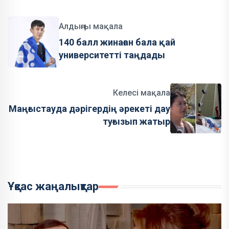
Алдыңғы мақала
140 балл жинаған бала қай
университетті таңдады
Келесі мақала
Маңғыстауда дәрігердің әрекеті дау
туғызып жатыр
Ұқсас жаңалықтар