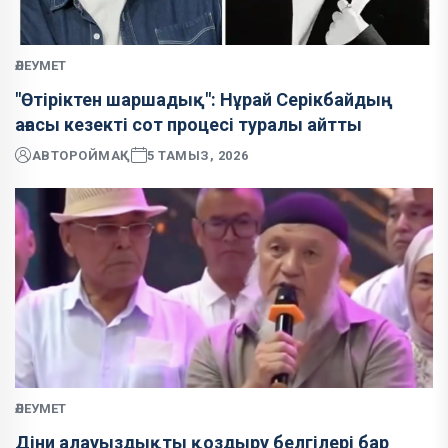
ӘЛЕУМЕТ
"Өтіріктен шаршадық": Нұрай Серікбайдың
ағасы кезекті сот процесі туралы айтты
АВТОР
ОЙМАҚ
5 ТАМЫЗ, 2026
ӘЛЕУМЕТ
Діни алауыздықты қоздыру белгілері бар