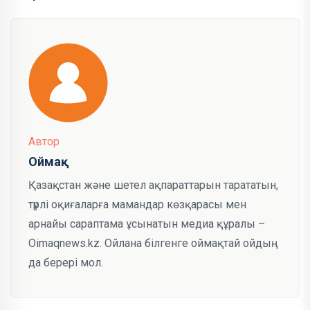
Автор
Оймақ
Қазақстан және шетел ақпараттарын тарататын,
түрлі оқиғаларға мамандар көзқарасы мен
арнайы сараптама ұсынатын медиа құралы –
Oimaqnews.kz. Ойлана білгенге оймақтай ойдың
да берері мол.