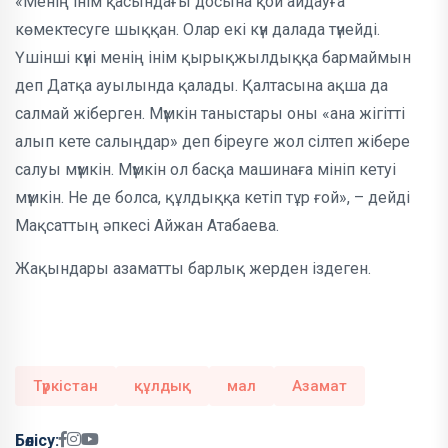
«Менің інім қасындағы досына қой айдауға
көмектесуге шыққан. Олар екі күн далада түнейді.
Үшінші күні менің інім қырықжылдыққа бармаймын
деп Датқа ауылында қалады. Қалтасына ақша да
салмай жіберген. Мүмкін таныстары оны «ана жігітті
алып кете салыңдар» деп біреуге жол сілтеп жібере
салуы мүмкін. Мүмкін ол басқа машинаға мініп кетуі
мүмкін. Не де болса, құлдыққа кетіп тұр ғой», – дейді
Мақсаттың әпкесі Айжан Атабаева.
Жақындары азаматты барлық жерден іздеген.
Түркістан
құлдық
мал
Азамат
Бөлісу: