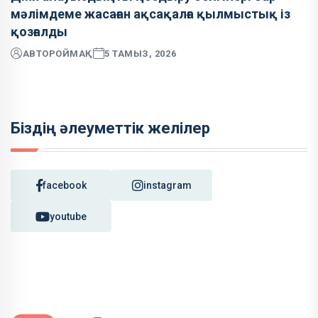
мәлімдеме жасаған ақсақалға қылмыстық із
қозғалды
АВТОР
ОЙМАҚ
5 ТАМЫЗ, 2026
Біздің әлеуметтік желілер
facebook
instagram
youtube