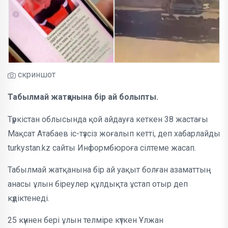
скриншот
Табылмай жатқанына бір ай болыпты.
Түркістан облысында қой айдауға кеткен 38 жастағы
Мақсат Атабаев іс-түзсіз жоғалып кетті, деп хабарлайды
turkystan.kz сайты Информбюроға сілтеме жасап.
Табылмай жатқанына бір ай уақыт болған азаматтың
анасы ұлын біреулер құлдықта ұстап отыр деп
күдіктенеді.
25 күннен бері ұлын телміре күткен Ұлжан