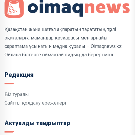
Қазақстан және шетел ақпаратын тарататын, түрлі
оқиғаларға мамандар көзқарасы мен арнайы
сараптама ұсынатын медиа құралы – Oimaqnews.kz.
Ойлана білгенге оймақтай ойдың да берері мол.
Редакция
Біз туралы
Сайтты қолдану ережелері
Актуалды тақырыптар