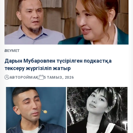
ӘЛЕУМЕТ
Дарын Мубаровпен түсірілген подкастқа
тексеру жүргізіліп жатыр
АВТОР
ОЙМАҚ
5 ТАМЫЗ, 2026