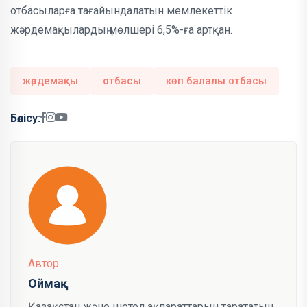
отбасыларға тағайындалатын мемлекеттік
жәрдемақылардың мөлшері 6,5%-ға артқан.
жәрдемақы
отбасы
көп балалы отбасы
Бөлісу:
Автор
Оймақ
Қазақстан және шетел ақпараттарын тарататын,