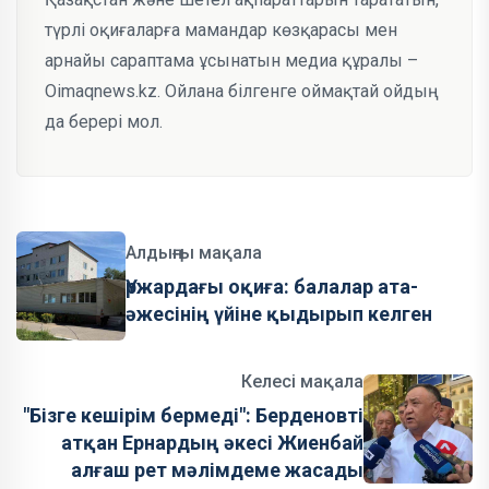
түрлі оқиғаларға мамандар көзқарасы мен
арнайы сараптама ұсынатын медиа құралы –
Oimaqnews.kz. Ойлана білгенге оймақтай ойдың
да берері мол.
Алдыңғы мақала
Үржардағы оқиға: балалар ата-
әжесінің үйіне қыдырып келген
Келесі мақала
"Бізге кешірім бермеді": Берденовті
атқан Ернардың әкесі Жиенбай
алғаш рет мәлімдеме жасады