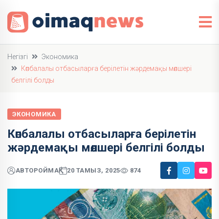
Негізгі
Экономика
Көпбалалы отбасыларға берілетін жәрдемақы мөлшері
белгілі болды
ЭКОНОМИКА
Көпбалалы отбасыларға берілетін
жәрдемақы мөлшері белгілі болды
АВТОР
ОЙМАҚ
20 ТАМЫЗ, 2025
874