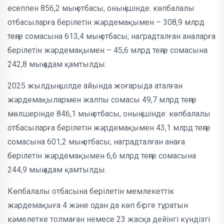
есеппен 856,2 мың отбасы, оның ішінде: көпбалалы
отбасыларға берілетін жәрдемақымен – 308,9 млрд
теңге сомасына 613,4 мың отбасы; наградталған аналарға
берілетін жәрдемақымен – 45,6 млрд теңге сомасына
242,8 мың адам қамтылды.
2025 жылдың шілде айында жоғарыда аталған
жәрдемақылармен жалпы сомасы 49,7 млрд теңге
мөлшерінде 846,1 мың отбасы, оның ішінде: көпбалалы
отбасыларға берілетін жәрдемақымен 43,1 млрд теңге
сомасына 601,2 мың отбасы; наградталған анаға
берілетін жәрдемақымен 6,6 млрд теңге сомасына
244,9 мың адам қамтылды.
Көпбалалы отбасына берілетін мемлекеттік
жәрдемақыға 4 және одан да көп бірге тұратын
кәмелетке толмаған немесе 23 жасқа дейінгі күндізгі