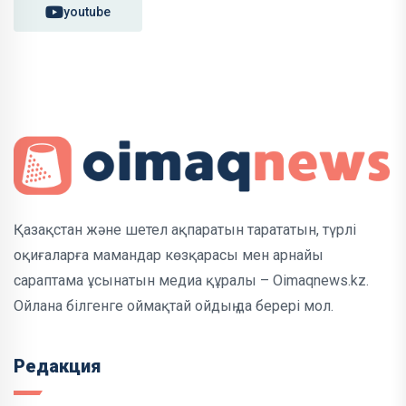
youtube
Қазақстан және шетел ақпаратын тарататын, түрлі
оқиғаларға мамандар көзқарасы мен арнайы
сараптама ұсынатын медиа құралы – Oimaqnews.kz.
Ойлана білгенге оймақтай ойдың да берері мол.
Редакция