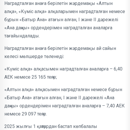
Наградталған анаға берілетін жәрдемақы «Алтын
алқа», «Күміс алқа» алқаларымен наградталған немесе
бұрын «Батыр Ана» атағын алған, І және ІІ дәрежелі
«Ана даңқы» ордендерімен наградталған аналарға
тағайындалады.
Наградталған анаға берілетін жәрдемақы ай сайын
келесі мөлшерде төленеді:
«Күміс алқа» алқасымен наградталған аналарға – 6,40
АЕК немесе 25 165 теңге;
«Алтын алқа» алқасымен наградталған немесе бұрын
«Батыр Ана» атағын алған, І және ІІ дәрежелі «Ана
даңқы» ордендерімен наградталған аналарға – 7,40 АЕК
немесе 29 097 теңге.
2025 жылғы 1 қаңтардан бастап көпбалалы