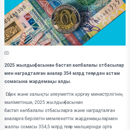
2025 жылдың басынан бастап көпбалалы отбасылар
мен наградталған аналар 354 млрд теңгеден астам
сомасына жәрдемақы алды.
Еңбек және халықты әлеуметтік қорғау министрлігінің
мәліметінше, 2025 жылдың басынан
бастап көпбалалы отбасыларға және наградталған
аналарға берілетін мемлекеттік жәрдемақылармен
жалпы сомасы 354,5 млрд теңге мөлшерінде орта