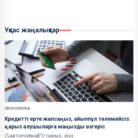
Ұқсас жаңалықтар
ЭКОНОМИКА
Кредитті ерте жапсаңыз, айыппұл төлемейсіз:
қарыз алушыларға маңызды өзгеріс
АВТОР
ОЙМАҚ
7 ТАМЫЗ, 2026