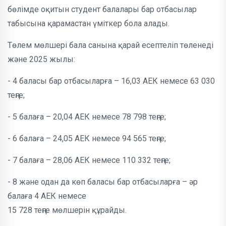
бөлімде оқитын студент балалары бар отбасылар
табысына қарамастан үміткер бола алады.
Төлем мөлшері бала санына қарай есептеліп төленеді
және 2025 жылы:
- 4 баласы бар отбасыларға – 16,03 АЕК немесе 63 030
теңге;
- 5 балаға – 20,04 АЕК немесе 78 798 теңге;
- 6 балаға – 24,05 АЕК немесе 94 565 теңге;
- 7 балаға – 28,06 АЕК немесе 110 332 теңге;
- 8 және одан да көп баласы бар отбасыларға – әр
балаға 4 АЕК немесе
15 728 теңге мөлшерін құрайды.