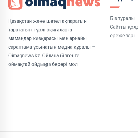
Біз туралы
Қазақстан және шетел ақпаратын
Сайтты қол
тарататын, түрлі оқиғаларға
ережелері
мамандар көзқарасы мен арнайы
сараптама ұсынатын медиа құралы –
Oimaqnews.kz. Ойлана білгенге
оймақтай ойдың да берері мол.