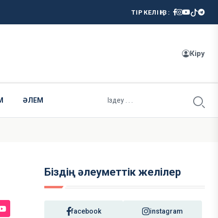
ТІРКЕЛІҢІЗ:
Кіру
М
ӘЛЕМ
Біздің әлеуметтік желілер
facebook
instagram