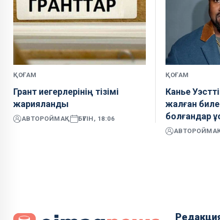
ҚОҒАМ
ҚОҒАМ
Грант иегерлерінің тізімі
Канье Уэстті
жарияланды
жалған биле
болғандар 
АВТОР
ОЙМАҚ
БҮГІН, 18:06
АВТОР
ОЙМА
Редакци