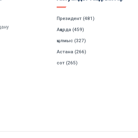
Президент (481)
дану
Ақорда (459)
қылмыс (327)
Астана (266)
сот (265)