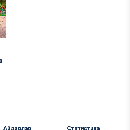
й
Айдарлар
Статистика