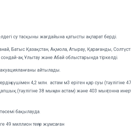
елдегі су тасқыны жағдайына қатысты ақпарат берді.
най, Батыс Қазақстан, Ақмола, Атырау, Қарағанды, Солтүст
 сондай-ақ Ұлытау және Абай облыстарында тіркелді.
эвакуацияланғаны айтылады.
рдің күшімен 4,2 млн. астам м3 еріген қар суы (тәулігіне 4
пшық (тәулігіне 38 мыңнан астам) және 403 мың тонна инер
 төсемі бақылауда.
ге 49 миллион теңге жұмсаған