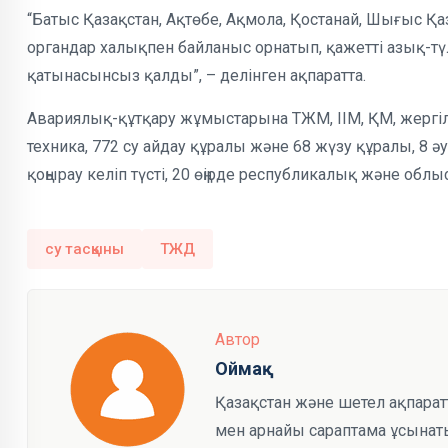
“Батыс Қазақстан, Ақтөбе, Ақмола, Қостанай, Шығыс Қа
органдар халықпен байланыс орнатып, қажетті азық-тү
қатынасынсыз қалды”, – делінген ақпаратта.
Авариялық-құтқару жұмыстарына ТЖМ, ІІМ, ҚМ, жергілі
техника, 772 су айдау құралы және 68 жүзу құралы, 8
қоңырау келіп түсті, 20 өңірде республикалық және о
су тасқыны
ТЖД
Автор
Оймақ
Қазақстан және шетел ақпарат
мен арнайы сараптама ұсынаты