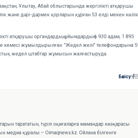
зақстан, Ұлытау, Абай облыстарында жергілікті атқарушы
лік және дәрі-дәрмек қорларын құрған 53 елді мекен көлік
кті атқарушы органдардың, ұйымдардың 6 930 адам, 1 895
 әуе кемесі жұмылдырылған. "Жедел желі" телефондарына 5
блыстық жедел штабтар жұмысын жалғастыруда.
Бөлісу:
тарын тарататын, түрлі оқиғаларға мамандар көзқарасы
н медиа құралы – Oimaqnews.kz. Ойлана білгенге