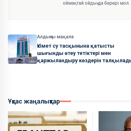
оймақтай ойдың да берері мол.
Алдыңғы мақала
Үкімет су тасқынына қатысты
шығынды өтеу тетіктері мен
қаржыландыру көздерін талқылад
Ұқсас жаңалықтар