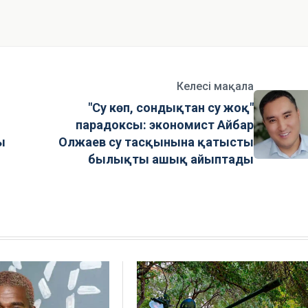
Келесі мақала
"Су көп, сондықтан су жоқ"
парадоксы: экономист Айбар
ы
Олжаев су тасқынына қатысты
былықты ашық айыптады