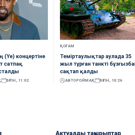
ҚОҒАМ
ң (Ye) концертіне
Теміртаулықтар аулада 35
т сатпақ
жыл тұрған танкті бұзғызба
ұсталды
сақтап қалды
Қ
БҮГІН, 11:02
АВТОР
ОЙМАҚ
БҮГІН, 10:26
я
Актуалды тақырыптар