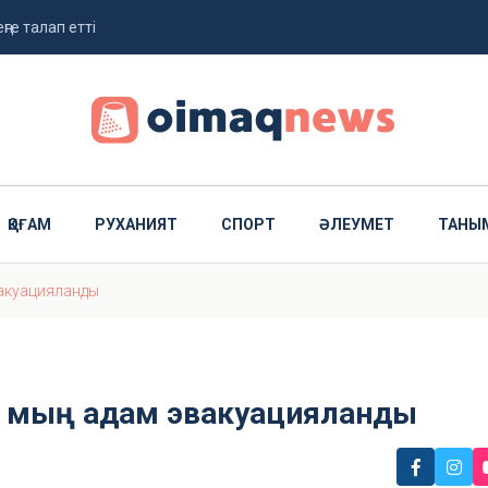
ңге талап етті
жолданды
ҚОҒАМ
РУХАНИЯТ
СПОРТ
ӘЛЕУМЕТ
ТАНЫ
вакуацияланды
12 мың адам эвакуацияланды