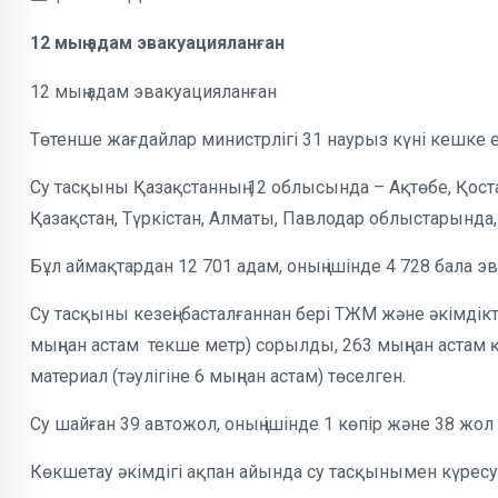
12 мың адам эвакуацияланған
12 мың адам эвакуацияланған
Төтенше жағдайлар министрлігі 31 наурыз күні кешке 
Су тасқыны Қазақстанның 12 облысында – Ақтөбе, Қоста
Қазақстан, Түркістан, Алматы, Павлодар облыстарында,
Бұл аймақтардан 12 701 адам, оның ішінде 4 728 бала 
Су тасқыны кезеңі басталғаннан бері ТЖМ және әкімдікте
мыңнан астам текше метр) сорылды, 263 мыңнан астам қа
материал (тәулігіне 6 мыңнан астам) төселген.
Су шайған 39 автожол, оның ішінде 1 көпір және 38 жол
Көкшетау әкімдігі ақпан айында су тасқынымен күресу