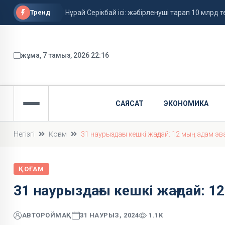
Тренд
Нұрай Серікбай ісі: жәбірленуші тарап 10 млрд те
Ұлдана Мырзуанның өліміне қатысты іс сотқа 
Грант иегерлерінің тізімі жарияланды
жұма, 7 тамыз, 2026 22:16
САЯСАТ
ЭКОНОМИКА
Негізгі
Қоғам
31 наурыздағы кешкі жағдай: 12 мың адам э
ҚОҒАМ
31 наурыздағы кешкі жағдай: 
АВТОР
ОЙМАҚ
31 НАУРЫЗ, 2024
1.1K