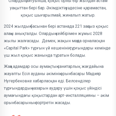
Олардың айтуынша, қоқыс орны бір жылдан астам
уақыттан бері бар. Әкімдіктің уәдесіне қарамастан,
қоқыс шығарылмай, жиналып жатыр.
2024 жылдың басынан бері астанада 221 заңсыз қоқыс
алаңы анықталды. Олардың кейбірімен жұмыс 2028
жылы жалғасады. Демек, жақын маңда орналасқан
«Capital Park» тұрғын үй кешенінің тұрғындары кемінде
үш жыл қоқыс жанында тұратын болады.
Жаңа адамдар осы аумақтың санитарлық жағдайына
жауапты Есіл ауданы әкімінің орынбасары Мадияр
Нугербековке хабарласқан еді. Белсенділер
тұрғындардың назарын аудару үшін қоқыс үйіндісі
аумағындағы қоқыстардан арт-инсталляцияны – әкім
орынбасарының портретін жасады.