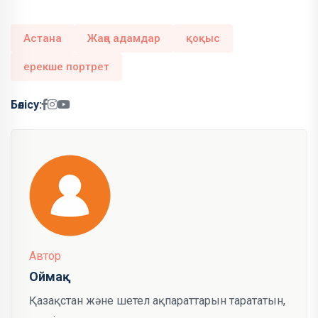
Астана
Жаңа адамдар
қоқыс
ерекше портрет
Бөлісу:
Автор
Оймақ
Қазақстан және шетел ақпараттарын тарататын,