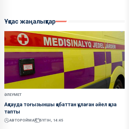
Ұқсас жаңалықтар
ӘЛЕУМЕТ
Ақтауда тоғызыншы қабаттан құлаған әйел қаза
тапты
АВТОР
ОЙМАҚ
БҮГІН, 14:45