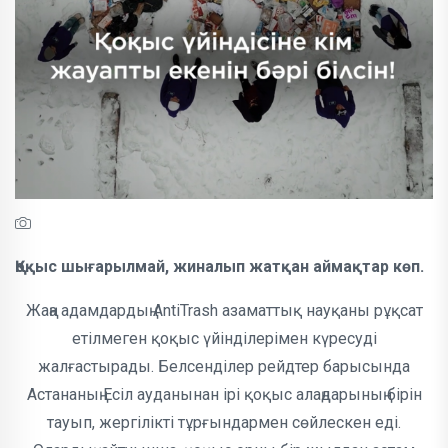
Қоқыс шығарылмай, жиналып жатқан аймақтар көп.
Жаңа адамдардың AntiTrash азаматтық науқаны рұқсат
етілмеген қоқыс үйінділерімен күресуді
жалғастырады. Белсенділер рейдтер барысында
Астананың Есіл ауданынан ірі қоқыс алаңдарының бірін
тауып, жергілікті тұрғындармен сөйлескен еді.