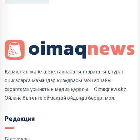
Қазақстан және шетел ақпаратын тарататын, түрлі
оқиғаларға мамандар көзқарасы мен арнайы
сараптама ұсынатын медиа құралы – Oimaqnews.kz.
Ойлана білгенге оймақтай ойдың да берері мол.
Редакция
Біз туралы