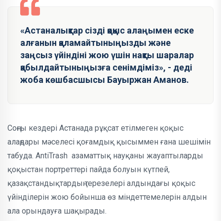
«Астаналықтар сізді қоқыс алаңымен еске
алғанын қаламайтыныңызды және
заңсыз үйіндіні жою үшін нақты шаралар
қабылдайтыныңызға сенімдіміз», - деді
жоба көшбасшысы Бауыржан Аманов.
Соңғы кездері Астанада рұқсат етілмеген қоқыс
алаңдары мәселесі қоғамдық қысыммен ғана шешімін
табуда. AntiTrash азаматтық науқаны жауаптыларды
қоқыстан портреттері пайда болуын күтпей,
қазақстандықтардың терезелері алдындағы қоқыс
үйінділерін жою бойынша өз міндеттемелерін алдын
ала орындауға шақырады.