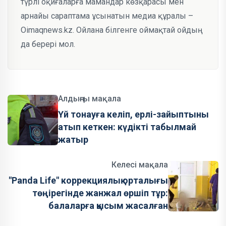
түрлі оқиғаларға мамандар көзқарасы мен
арнайы сараптама ұсынатын медиа құралы –
Oimaqnews.kz. Ойлана білгенге оймақтай ойдың
да берері мол.
Алдыңғы мақала
Үй тонауға келіп, ерлі-зайыптыны
атып кеткен: күдікті табылмай
жатыр
Келесі мақала
"Panda Life" коррекциялық орталығы
төңірегінде жанжал өршіп тұр:
балаларға қысым жасалған