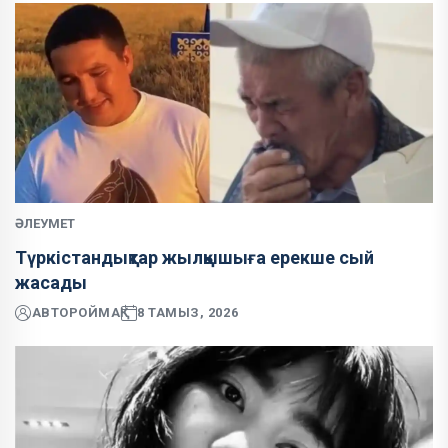
ӘЛЕУМЕТ
Түркістандықтар жылқышыға ерекше сый
жасады
АВТОР
ОЙМАҚ
8 ТАМЫЗ, 2026