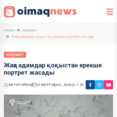
Негізгі
Әлеумет
Жаңа адамдар қоқыстан ерекше портрет жасады
ӘЛЕУМЕТ
Жаңа адамдар қоқыстан ерекше
портрет жасады
АВТОР
ОЙМАҚ
24 ЖЕЛТОҚСАН, 2024
1.2K