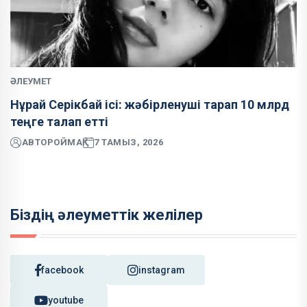
ӘЛЕУМЕТ
Нұрай Серікбай ісі: жәбірленуші тарап 10 млрд
теңге талап етті
АВТОР
ОЙМАҚ
7 ТАМЫЗ, 2026
Біздің әлеуметтік желілер
facebook
instagram
youtube