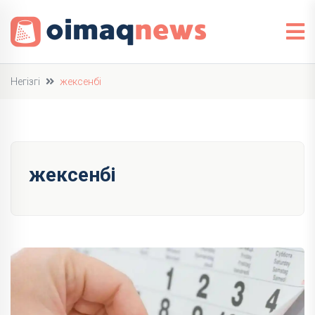
Негізгі
жексенбі
жексенбі