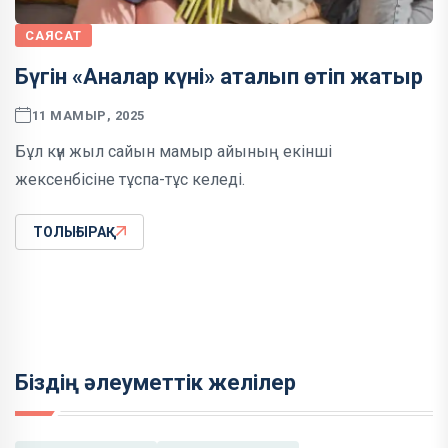
САЯСАТ
Бүгін «Аналар күні» аталып өтіп жатыр
11 МАМЫР, 2025
Бұл күн жыл сайын мамыр айының екінші
жексенбісіне тұспа-тұс келеді.
ТОЛЫҒЫРАҚ
Біздің әлеуметтік желілер