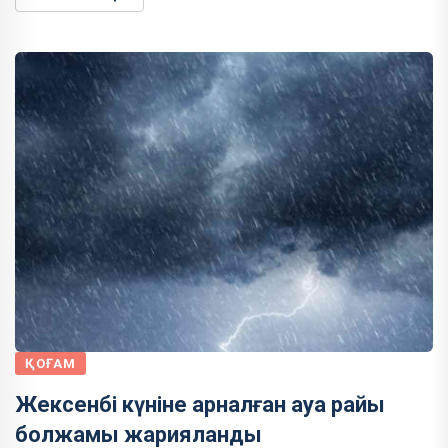
ҚОҒАМ
Жексенбі күніне арналған ауа райы
болжамы жарияланды