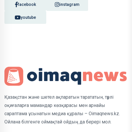
facebook
instagram
youtube
Қазақстан және шетел ақпаратын тарататын, түрлі
оқиғаларға мамандар көзқарасы мен арнайы
сараптама ұсынатын медиа құралы – Oimaqnews.kz.
Ойлана білгенге оймақтай ойдың да берері мол.