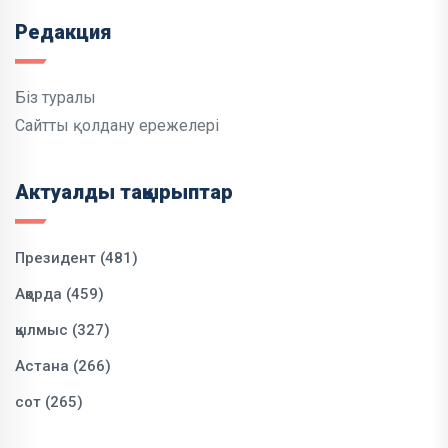
Редакция
Біз туралы
Сайтты қолдану ережелері
Актуалды тақырыптар
Президент (481)
Ақорда (459)
қылмыс (327)
Астана (266)
сот (265)