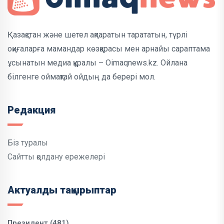
Қазақстан және шетел ақпаратын тарататын, түрлі
оқиғаларға мамандар көзқарасы мен арнайы сараптама
ұсынатын медиа құралы – Oimaqnews.kz. Ойлана
білгенге оймақтай ойдың да берері мол.
Редакция
Біз туралы
Сайтты қолдану ережелері
Актуалды тақырыптар
Президент (481)