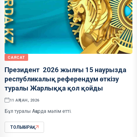
САЯСАТ
Президент 2026 жылғы 15 наурызда
республикалық референдум өткізу
туралы Жарлыққа қол қойды
11 АҚПАН, 2026
Бұл туралы Ақорда мәлім етті.
ТОЛЫҒЫРАҚ