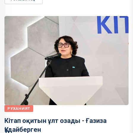
РУХАНИЯТ
Кітап оқитын ұлт озады - Ғазиза
Құдайберген