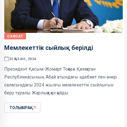
САЯСАТ
Мемлекеттік сыйлық берілді
23 ҚАЗАН, 2024
Президент Қасым-Жомарт Тоқаев Қазақстан
Республикасының Абай атындағы әдебиет пен өнер
саласындағы 2024 жылғы мемлекеттік сыйлығын
беру туралы Жарлыққа қол қойды
ТОЛЫҒЫРАҚ