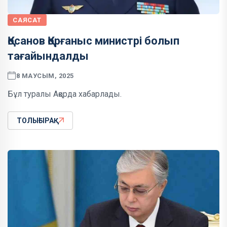
САЯСАТ
Қосанов Қорғаныс министрі болып
тағайындалды
8 МАУСЫМ, 2025
Бұл туралы Ақорда хабарлады.
ТОЛЫҒЫРАҚ