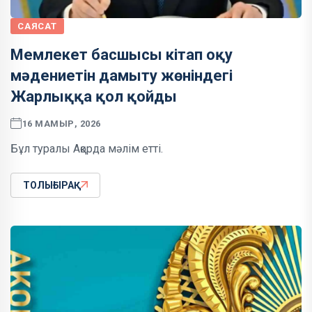
САЯСАТ
Мемлекет басшысы кітап оқу
мәдениетін дамыту жөніндегі
Жарлыққа қол қойды
16 МАМЫР, 2026
Бұл туралы Ақорда мәлім етті.
ТОЛЫҒЫРАҚ