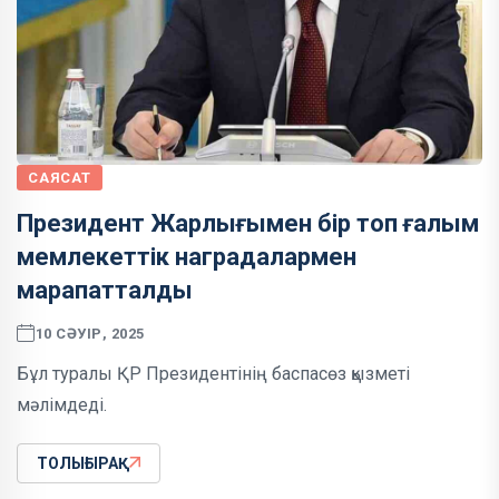
САЯСАТ
Президент Жарлығымен бір топ ғалым
мемлекеттік наградалармен
марапатталды
10 СӘУІР, 2025
Бұл туралы ҚР Президентінің баспасөз қызметі
мәлімдеді.
ТОЛЫҒЫРАҚ