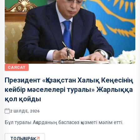
САЯСАТ
Президент «Қазақстан Халық Кеңесінің
кейбір мәселелері туралы» Жарлыққа
қол қойды
2 ШІЛДЕ, 2026
Бұл туралы Ақорданың баспасөз қызметі мәлім етті.
ТОЛЫҒЫРАҚ