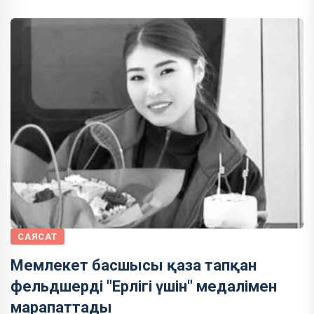
САЯСАТ
Мемлекет басшысы қаза тапқан
фельдшерді "Ерлігі үшін" медалімен
марапаттады