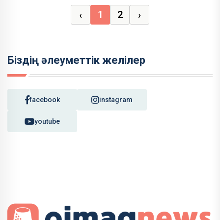
‹
1
2
›
Біздің әлеуметтік желілер
facebook
instagram
youtube