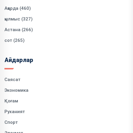
Ақорда (460)
қылмыс (327)
Астана (266)
сот (265)
Айдарлар
Саясат
Экономика
Қоғам
Руханият
Спорт
Әлеумет