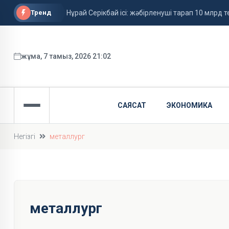
Тренд
Нұрай Серікбай ісі: жәбірленуші тарап 10 млрд те
Ұлдана Мырзуанның өліміне қатысты іс сотқа 
Грант иегерлерінің тізімі жарияланды
жұма, 7 тамыз, 2026 21:02
САЯСАТ
ЭКОНОМИКА
Негізгі
металлург
металлург