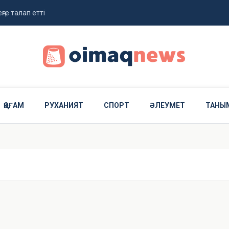
ңге талап етті
жолданды
ҚОҒАМ
РУХАНИЯТ
СПОРТ
ӘЛЕУМЕТ
ТАНЫ