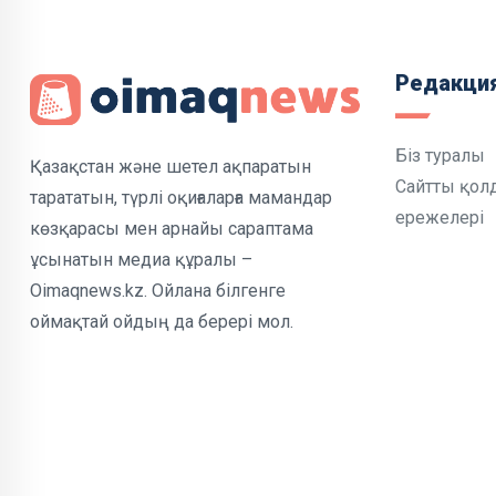
Редакци
Біз туралы
Қазақстан және шетел ақпаратын
Сайтты қол
тарататын, түрлі оқиғаларға мамандар
ережелері
көзқарасы мен арнайы сараптама
ұсынатын медиа құралы –
Oimaqnews.kz. Ойлана білгенге
оймақтай ойдың да берері мол.