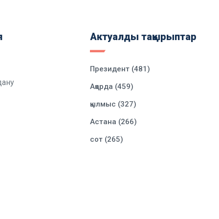
я
Актуалды тақырыптар
Президент (481)
дану
Ақорда (459)
қылмыс (327)
Астана (266)
сот (265)