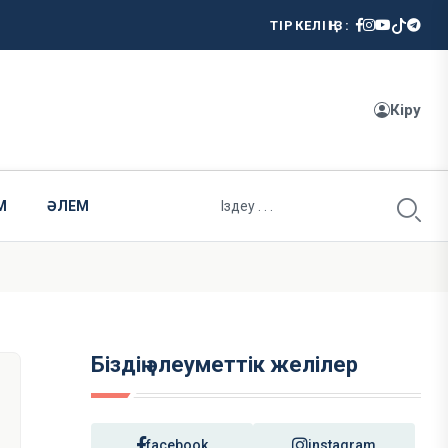
ТІРКЕЛІҢІЗ:
Кіру
М
ӘЛЕМ
Біздің әлеуметтік желілер
facebook
instagram