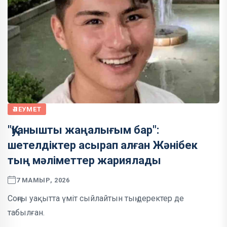
ӘЛЕУМЕТ
"Қуанышты жаңалығым бар":
шетелдіктер асырап алған Жәнібек
тың мәліметтер жариялады
7 МАМЫР, 2026
Соңғы уақытта үміт сыйлайтын тың деректер де
табылған.