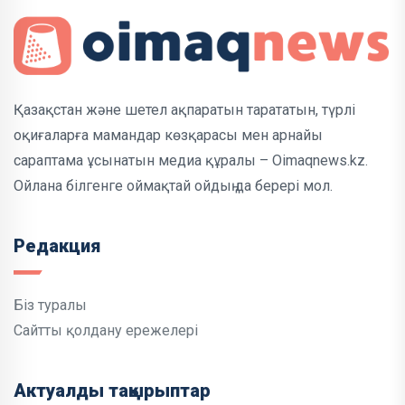
Қазақстан және шетел ақпаратын тарататын, түрлі
оқиғаларға мамандар көзқарасы мен арнайы
сараптама ұсынатын медиа құралы – Oimaqnews.kz.
Ойлана білгенге оймақтай ойдың да берері мол.
Редакция
Біз туралы
Сайтты қолдану ережелері
Актуалды тақырыптар