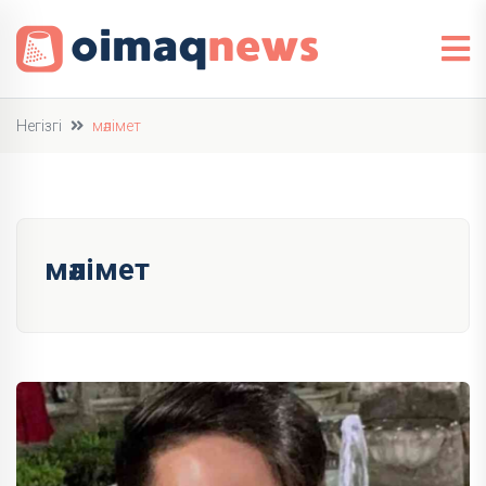
Негізгі
мәлімет
мәлімет