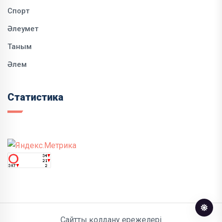
Спорт
Әлеумет
Таным
Әлем
Статистика
Сайтты қолдану ережелері