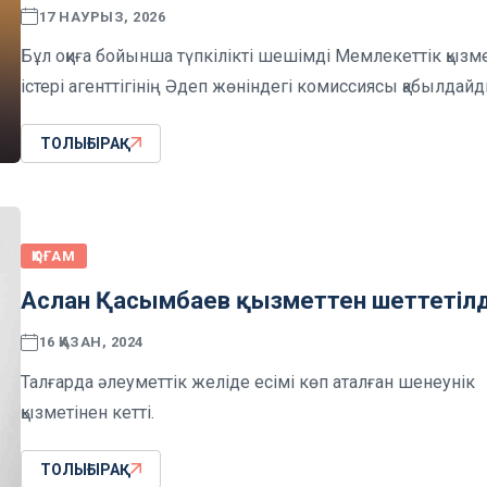
17 НАУРЫЗ, 2026
Бұл оқиға бойынша түпкілікті шешімді Мемлекеттік қызм
істері агенттігінің Әдеп жөніндегі комиссиясы қабылдайд
ТОЛЫҒЫРАҚ
ҚОҒАМ
Аслан Қасымбаев қызметтен шеттетілд
16 ҚАЗАН, 2024
Талғарда әлеуметтік желіде есімі көп аталған шенеунік
қызметінен кетті.
ТОЛЫҒЫРАҚ