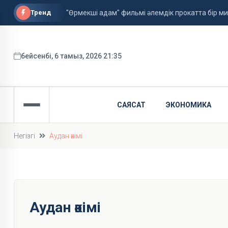
Тренд
"Өрмекші адам" фильмі әлемдік прокатта бір 
Астанада алғаш рет жолаушысы бар аэротакси
ФИФА басшысы қызметін сақтап қалды
бейсенбі, 6 тамыз, 2026 21:35
САЯСАТ
ЭКОНОМИКА
Негізгі
Аудан әкімі
Аудан әкімі