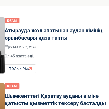
ҚОҒАМ
Атырауда жол апатынан аудан әкімінің
орынбасары қаза тапты
27 МАМЫР, 2026
Ол 45 жаста еді.
ТОЛЫҒЫРАҚ
ҚОҒАМ
Шымкенттегі Қаратау ауданы әкіміне
қатысты қызметтік тексеру басталды