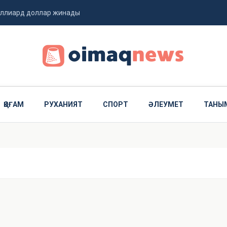
миллиард доллар жинады
 ұшты
ҚОҒАМ
РУХАНИЯТ
СПОРТ
ӘЛЕУМЕТ
ТАНЫ