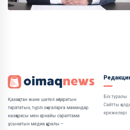
Редакци
Біз туралы
Қазақстан және шетел ақпаратын
Сайтты қолд
тарататын, түрлі оқиғаларға мамандар
ережелері
көзқарасы мен арнайы сараптама
ұсынатын медиа құралы –