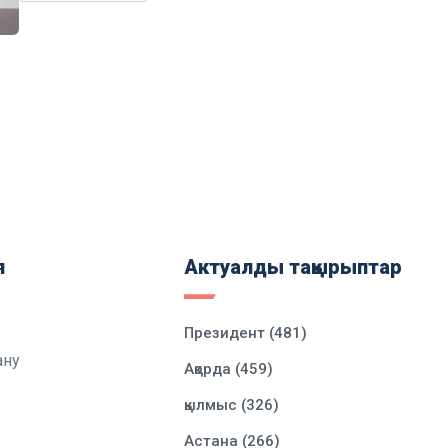
я
Актуалды тақырыптар
Президент (481)
ану
Ақорда (459)
қылмыс (326)
Астана (266)