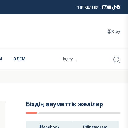
ТІРКЕЛІҢІЗ:
Кіру
М
ӘЛЕМ
Біздің әлеуметтік желілер
facebook
instagram