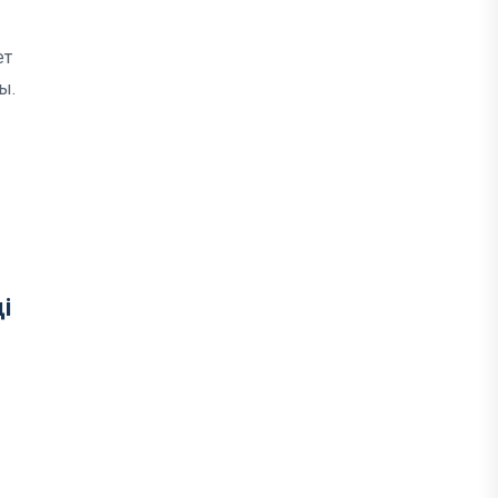
ет
ы.
і