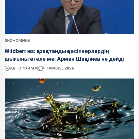
ЭКОНОМИКА
Wildberries: қазақстандық кәсіпкерлердің
шығыны өтеле ме: Арман Шаққалиев не дейді
АВТОР
ОЙМАҚ
4 ТАМЫЗ, 2026