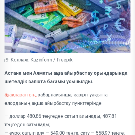
Коллаж: Kazinform / Freepik
Астана мен Алматы ақша айырбастау орындарында
шетелдік валюта бағамы ұсынылды.
Қазақпараттың,
хабарлауынша, қазіргі уақытта
елорданың ақша айырбастау пункттерінде:
— доллар 480,86 теңгеден сатып алынады, 487,81
теңгеден сатылады;
— еуро: сатып алу — 549,00 теңге, сату — 558,97 теңге;