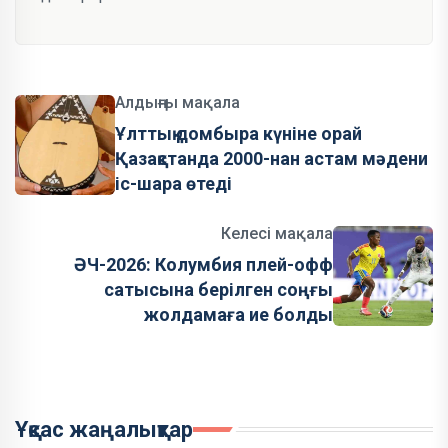
Алдыңғы мақала
Ұлттық домбыра күніне орай
Қазақстанда 2000-нан астам мәдени
іс-шара өтеді
Келесі мақала
ӘЧ-2026: Колумбия плей-офф
сатысына берілген соңғы
жолдамаға ие болды
Ұқсас жаңалықтар