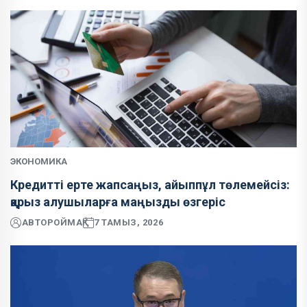
ЭКОНОМИКА
Кредитті ерте жапсаңыз, айыппұл төлемейсіз:
қарыз алушыларға маңызды өзгеріс
АВТОР
ОЙМАҚ
7 ТАМЫЗ, 2026