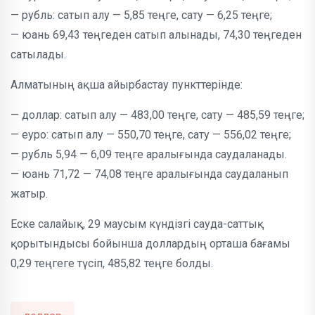
— рубль: сатып алу — 5,85 теңге, сату — 6,25 теңге;
— юань 69,43 теңгеден сатып алынады, 74,30 теңгеден
сатылады.
Алматының ақша айырбастау пункттерінде:
— доллар: сатып алу — 483,00 теңге, сату — 485,59 теңге;
— еуро: сатып алу — 550,70 теңге, сату — 556,02 теңге;
— рубль 5,94 — 6,09 теңге аралығында саудаланады.
— юань 71,72 — 74,08 теңге аралығында саудаланып
жатыр.
Еске салайық, 29 маусым күндізгі сауда-саттық
қорытындысы бойынша доллардың орташа бағамы
0,29 теңгеге түсіп, 485,82 теңге болды.