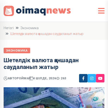
Негізгі
Экономика
Шетелдік валюта қаншадан саудаланып жатыр
ЭКОНОМИКА
Шетелдік валюта қаншадан
саудаланып жатыр
АВТОР
ОЙМАҚ
4 ШІЛДЕ, 2026
263