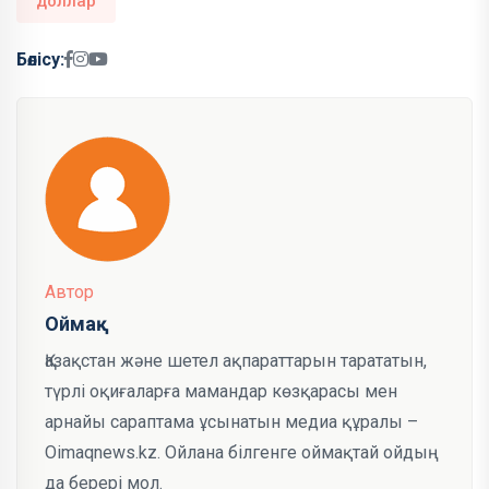
доллар
Бөлісу:
Автор
Оймақ
Қазақстан және шетел ақпараттарын тарататын,
түрлі оқиғаларға мамандар көзқарасы мен
арнайы сараптама ұсынатын медиа құралы –
Oimaqnews.kz. Ойлана білгенге оймақтай ойдың
да берері мол.