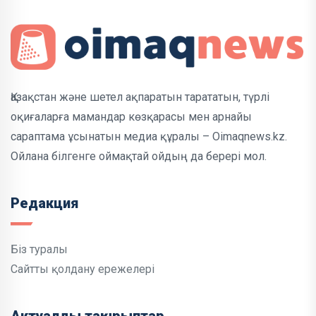
Қазақстан және шетел ақпаратын тарататын, түрлі
оқиғаларға мамандар көзқарасы мен арнайы
сараптама ұсынатын медиа құралы – Oimaqnews.kz.
Ойлана білгенге оймақтай ойдың да берері мол.
Редакция
Біз туралы
Сайтты қолдану ережелері
Актуалды тақырыптар