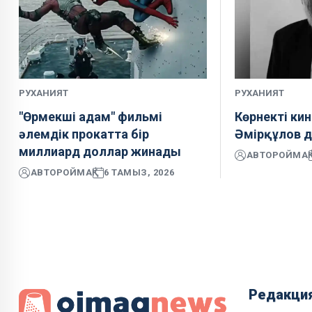
РУХАНИЯТ
РУХАНИЯТ
"Өрмекші адам" фильмі
Көрнекті ки
әлемдік прокатта бір
Әмірқұлов д
миллиард доллар жинады
АВТОР
ОЙМАҚ
АВТОР
ОЙМАҚ
6 ТАМЫЗ, 2026
Редакци