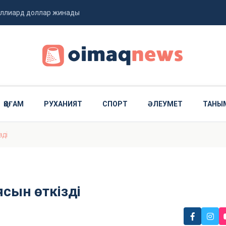
миллиард доллар жинады
 ұшты
ҚОҒАМ
РУХАНИЯТ
СПОРТ
ӘЛЕУМЕТ
ТАНЫ
зді
ясын өткізді