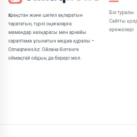
Біз туралы
Қазақстан және шетел ақпаратын
Сайтты қол
тарататын, түрлі оқиғаларға
ережелері
мамандар көзқарасы мен арнайы
сараптама ұсынатын медиа құралы –
Oimaqnews.kz. Ойлана білгенге
оймақтай ойдың да берері мол.