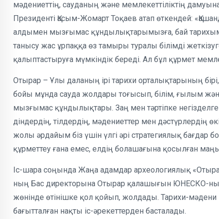
мәдениеттің, сауданың және мемлекеттіліктің дамуына
Президенті Қасым-Жомарт Тоқаев атап өткендей: «Қаш
алдымен мызғымас құндылықтарымызға, бай тарихымыз
танысу жас ұрпаққа өз тамыры туралы білімді жеткізуг
қалыптастыруға мүмкіндік береді. Ал бұл құрмет мемл
Отырар – Ұлы даланың ірі тарихи орталықтарының бір
бойы мұнда сауда жолдары тоғысып, білім, ғылым жә
мызғымас құндылықтары. Заң мен тәртіпке негізделген
діндердің, тілдердің, мәдениеттер мен дәстүрлердің ө
жолы әрдайым біз үшін үлгі әрі стратегиялық бағдар б
құрметтеу ғана емес, елдің болашағына қосылған маң
Іс-шара соңында Жаңа адамдар археологиялық «Оты
ның Бас директорына Отырар қалашығын ЮНЕСКО-ның Д
жөнінде өтінішке қол қойып, жолдады. Тарихи-мәдени 
бағытталған нақты іс-әрекеттерден басталады.