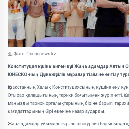
Фото: Oimaqnews.kz
Конституция күшіне енген күні Жаңа адамдар Алты
ЮНЕСКО-ның Дүниежүзілік мұралар тізіміне енгізу т
Қазақстанның Халық Конституциясының күшіне ену күнін
Отырар қалашығының тарихи бағытымен жүріп өтті. Қоз
маңызды тарихи орталықтарының біріне барып, тарихи
қағидаттарының бірі екеніне назар аударды.
Жаңа адамдар ұйымдастырған экскурсия барысында 