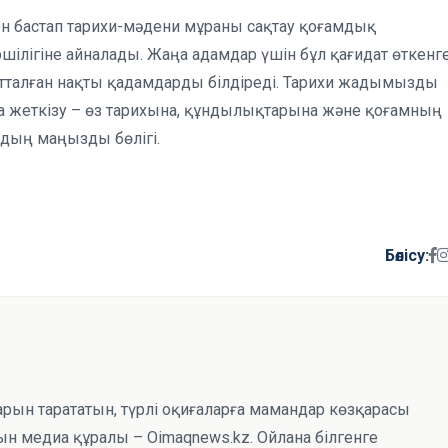
ен бастап тарихи-мәдени мұраны сақтау қоғамдық
ілігіне айналады. Жаңа адамдар үшін бұл қағидат өткенг
ытталған нақты қадамдарды білдіреді. Тарихи жадымызды
қа жеткізу – өз тарихына, құндылықтарына және қоғамның
рудың маңызды бөлігі.
Бөлісу:
тарын тарататын, түрлі оқиғаларға мамандар көзқарасы
н медиа құралы – Oimaqnews.kz. Ойлана білгенге