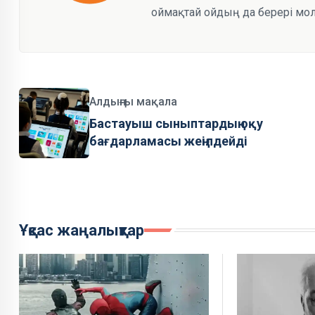
оймақтай ойдың да берері мол
Алдыңғы мақала
Бастауыш сыныптардың оқу
бағдарламасы жеңілдейді
Ұқсас жаңалықтар