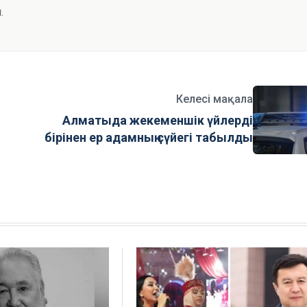
.
Келесі мақала
Алматыда жекеменшік үйлердің
бірінен ер адамның сүйегі табылды