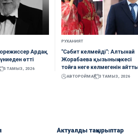
РУХАНИЯТ
норежиссер Ардақ
"Сәбит келмейді": Алтынай
үниеден өтті
Жорабаева қызының әкесі
тойға неге келмегенін айтт
5 ТАМЫЗ, 2026
АВТОР
ОЙМАҚ
3 ТАМЫЗ, 2026
я
Актуалды тақырыптар