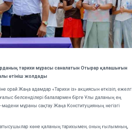
н Орданың тарихи мұрасы саналатын Отырар қалашығын
уралы өтініш жолдады
е орай Жаңа адамдар «Тарихи із» акциясын өткізіп, ежелг
ғалыс белсенділері балалармен бірге Ұлы даланың ең
-мәдени мұраны сақтау Жаңа Конституцияның негізгі
қатысушылар көне қаланың тарихымен, оның ғылымның,