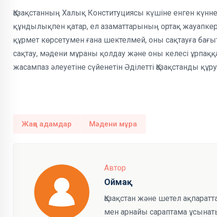
Қазақстанның Халық Конституциясы күшіне енген күнн
құндылықпен қатар, ел азаматтарының ортақ жауапкерш
құрмет көрсетумен ғана шектелмей, оны сақтауға бағ
сақтау, мәдени мұраны қолдау және оны келесі ұрпақ
жасампаз әлеуетіне сүйенетін Әділетті Қазақстанды құ
Жаңа адамдар
Мәдени мұра
Автор
Оймақ
Қазақстан және шетел ақпарат
мен арнайы сараптама ұсынаты