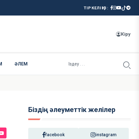
ТІРКЕЛІҢІЗ:
Кіру
М
ӘЛЕМ
Біздің әлеуметтік желілер
facebook
instagram