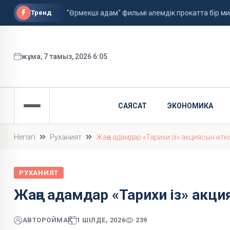
Тренд
"Өрмекші адам" фильмі әлемдік прокатта бір 
Астанада алғаш рет жолаушысы бар аэротакси
ФИФА басшысы қызметін сақтап қалды
жұма, 7 тамыз, 2026 6:05
САЯСАТ
ЭКОНОМИКА
Негізгі
Руханият
Жаңа адамдар «Тарихи із» акциясын өткі
РУХАНИЯТ
Жаңа адамдар «Тарихи із» акци
АВТОР
ОЙМАҚ
1 ШІЛДЕ, 2026
239