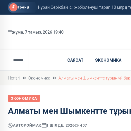
Тренд
Нұрай Серікбай ісі: жәбірленуші тарап 10 млрд те
Ұлдана Мырзуанның өліміне қатысты іс сотқа 
Грант иегерлерінің тізімі жарияланды
жұма, 7 тамыз, 2026 19:40
САЯСАТ
ЭКОНОМИКА
Негізгі
Экономика
Алматы мен Шымкентте тұрғын үй бағ
ЭКОНОМИКА
Алматы мен Шымкентте тұрғын
АВТОР
ОЙМАҚ
1 ШІЛДЕ, 2026
407