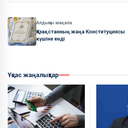
Алдыңғы мақала
Қазақстанның жаңа Конституциясы
күшіне енді
Ұқсас жаңалықтар