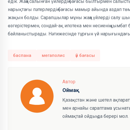
едік. Жаңа салынған үйлердің бағасы былтырмен салысты
нарықтағы пәтерлердің бағасы мамыр айында аздап тө
жақын болды. Сарапшылар мұны жаңа үйлерді салу шы
өзгерістермен, сондай-ақ ипотека мен несиенің қымб
байланыстырады. Нәтижесінде тұрғын үй нарығындағы
баспана
мегаполис
үй бағасы
Автор
Оймақ
Қазақстан және шетел ақпарат
мен арнайы сараптама ұсынаты
оймақтай ойдың да берері мол.