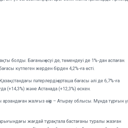
ақты болды. Бағаның өсуі де, төмендеуі де 1%-дан аспаған.
бағасы күтпеген жерден бірден 4,2%-ға өсті.
ақстандағы пәтерлердің орташа бағасы әлі де 6,7%-ға
да (+14,3%) және Астанада (+12,3%) өскен.
арзандаған жалғыз өңір – Атырау облысы. Мұнда тұрғын ү
арығындағы жағдай тұрақтала бастағаны туралы жазған