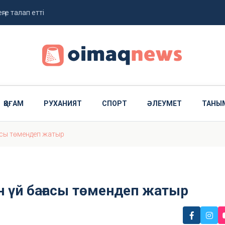
ңге талап етті
жолданды
ҚОҒАМ
РУХАНИЯТ
СПОРТ
ӘЛЕУМЕТ
ТАНЫ
асы төмендеп жатыр
 үй бағасы төмендеп жатыр