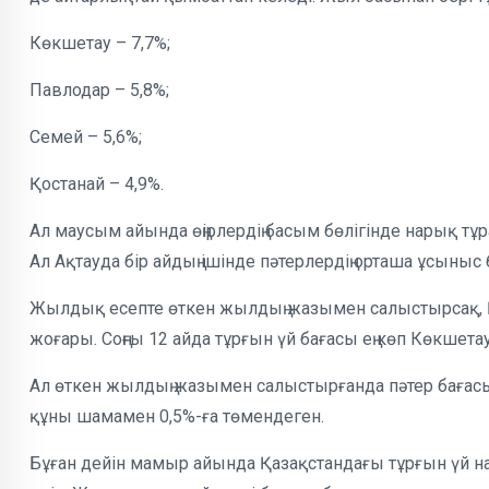
Көкшетау – 7,7%;
Павлодар – 5,8%;
Семей – 5,6%;
Қостанай – 4,9%.
Ал маусым айында өңірлердің басым бөлігінде нарық тұр
Ал Ақтауда бір айдың ішінде пәтерлердің орташа ұсыныс 
Жылдық есепте өткен жылдың жазымен салыстырсақ, Қаз
жоғары. Соңғы 12 айда тұрғын үй бағасы ең көп Көкшетау
Ал өткен жылдың жазымен салыстырғанда пәтер бағасы 
құны шамамен 0,5%-ға төмендеген.
Бұған дейін мамыр айында Қазақстандағы тұрғын үй н