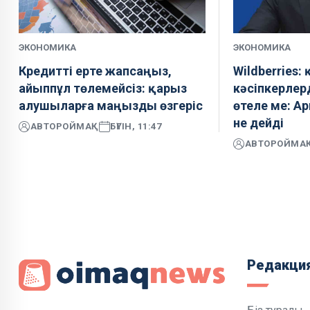
ЭКОНОМИКА
ЭКОНОМИКА
Кредитті ерте жапсаңыз,
Wildberries
айыппұл төлемейсіз: қарыз
кәсіпкерле
алушыларға маңызды өзгеріс
өтеле ме: А
не дейді
АВТОР
ОЙМАҚ
БҮГІН, 11:47
АВТОР
ОЙМА
Редакци