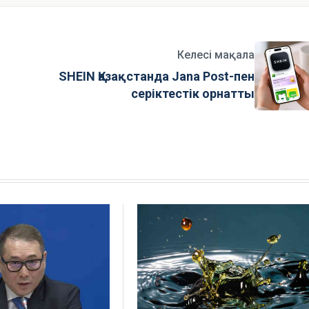
Келесі мақала
SHEIN Қазақстанда Jana Post-пен
серіктестік орнатты