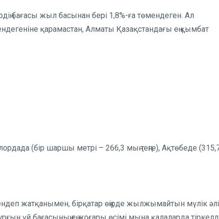
ің бағасы жыл басынан бері 1,8%-ға төмендеген. Ал
өмендегеніне қарамастан, Алматы Қазақстандағы ең қымбат
рдада (бір шаршы метрі – 266,3 мың теңге), Ақтөбеде (315,
ендеп жатқанымен, бірқатар өңірде жылжымайтын мүлік әл
рғын үй бағасының ең жоғары өсімі мына қалаларда тіркелді