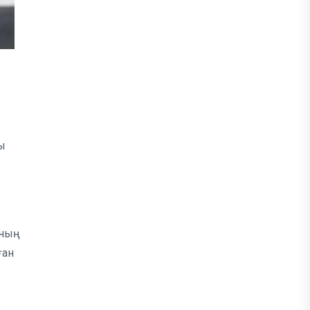
лы
ның
ған