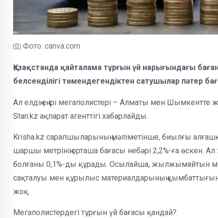
Фото: canva.com
Қазақстанда қайталама тұрғын үй нарығындағы бағ
белсенділігі төмендегендіктен сатушылар пәтер бағ
Ал елдің ең ірі мегаполистері – Алматы мен Шымкентте 
Stan.kz ақпарат агенттігі хабарлайды.
Krisha.kz сарапшыларының мәліметінше, биылғы алғаш
шаршы метрінің орташа бағасы небәрі 2,2%-ға өскен. А
болғаны 0,1%-ды құрады. Осылайша, жылжымайтын мү
сақталуы мен құрылыс материалдарының қымбаттығына 
жоқ.
Мегаполистердегі тұрғын үй бағасы қандай?