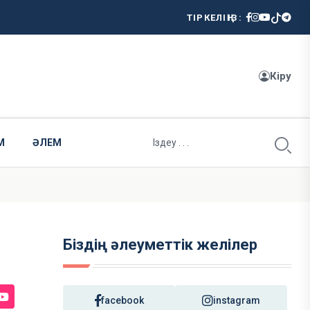
ТІРКЕЛІҢІЗ:
Кіру
М
ӘЛЕМ
Біздің әлеуметтік желілер
facebook
instagram