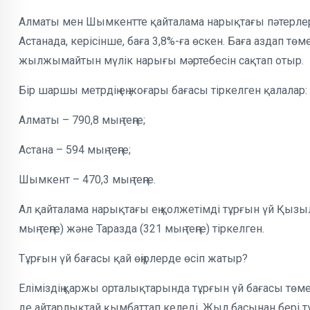
Алматы мен Шымкентте қайталама нарықтағы пәтерлерд
Астанада, керісінше, баға 3,8%-ға өскен. Баға аздап т
жылжымайтын мүлік нарығы мәртебесін сақтап отыр.
Бір шаршы метрдің ең жоғары бағасы тіркелген қалалар:
Алматы – 790,8 мың теңге;
Астана – 594 мың теңге;
Шымкент – 470,3 мың теңге.
Ал қайталама нарықтағы ең қолжетімді тұрғын үй Қызыло
мың теңге) және Таразда (321 мың теңге) тіркелген.
Тұрғын үй бағасы қай өңірлерде өсіп жатыр?
Еліміздің қаржы орталықтарында тұрғын үй бағасы төм
де айтарлықтай қымбаттап келеді. Жыл басынан бері тұ