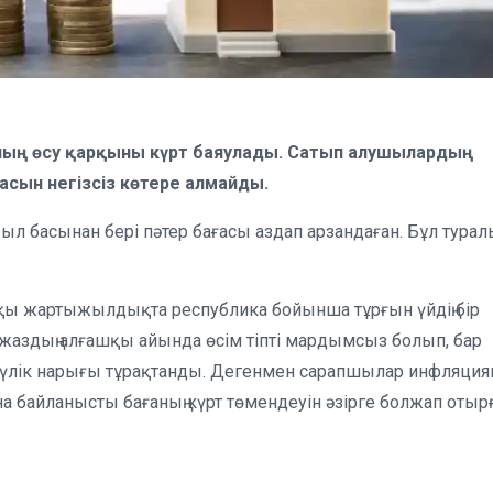
аның өсу қарқыны күрт баяулады. Сатып алушылардың
асын негізсіз көтере алмайды.
жыл басынан бері пәтер бағасы аздап арзандаған. Бұл тура
қы жартыжылдықта республика бойынша тұрғын үйдің бір
л жаздың алғашқы айында өсім тіпті мардымсыз болып, бар
лік нарығы тұрақтанды. Дегенмен сарапшылар инфляция
байланысты бағаның күрт төмендеуін әзірге болжап отыр