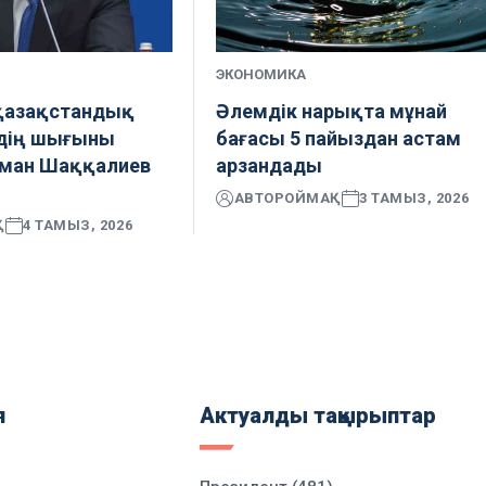
ЭКОНОМИКА
: қазақстандық
Әлемдік нарықта мұнай
рдің шығыны
бағасы 5 пайыздан астам
рман Шаққалиев
арзандады
АВТОР
ОЙМАҚ
3 ТАМЫЗ, 2026
Қ
4 ТАМЫЗ, 2026
я
Актуалды тақырыптар