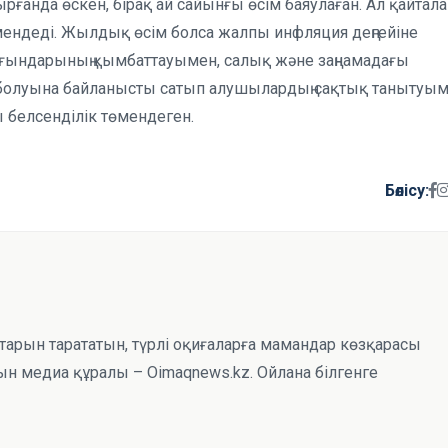
рғанда өскен, бірақ ай сайынғы өсім баяулаған. Ал қайтал
мендеді. Жылдық өсім болса жалпы инфляция деңгейіне
ғындарының қымбаттауымен, салық және заңнамадағы
ат болуына байланысты сатып алушылардың сақтық танытуы
 белсенділік төмендеген.
Бөлісу:
тарын тарататын, түрлі оқиғаларға мамандар көзқарасы
н медиа құралы – Oimaqnews.kz. Ойлана білгенге