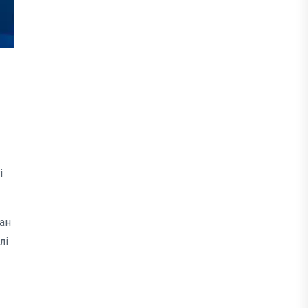
і
ан
лі