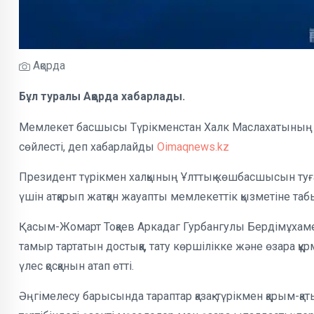
Ақорда
Бұл туралы Ақорда хабарлады.
Мемлекет басшысы Түрікменстан Халк Маслахатының 
сөйлесті, деп хабарлайды
Oimaqnews.kz
Президент түрікмен халқының Ұлттық көшбасшысын туған
үшін атқарып жатқан жауапты мемлекеттік қызметіне табы
Қасым-Жомарт Тоқаев Аркадаг Гурбангулы Бердімұхаме
тамыр тартатын достыққа, тату көршілікке және өзара құр
үлес қосқанын атап өтті.
Әңгімелесу барысында тараптар қазақ-түрікмен қарым-қ