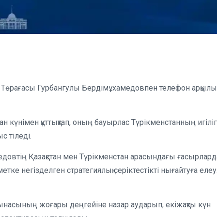
Төрағасы Гурбангулы Бердімұхамедовпен телефон арқылы
 күнімен құттықтап, оның бауырлас Түрікменстанның игіліг
с тіледі.
довтің Қазақстан мен Түрікменстан арасындағы ғасырлард
метке негізделген стратегиялық серіктестікті нығайтуға елеу
атынасының жоғары деңгейіне назар аударып, екіжақты күн