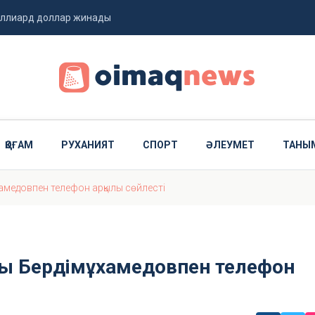
миллиард доллар жинады
 ұшты
ҚОҒАМ
РУХАНИЯТ
СПОРТ
ӘЛЕУМЕТ
ТАНЫ
медовпен телефон арқылы сөйлесті
ы Бердімұхамедовпен телефон