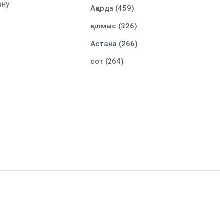
ану
Ақорда (459)
қылмыс (326)
Астана (266)
сот (264)