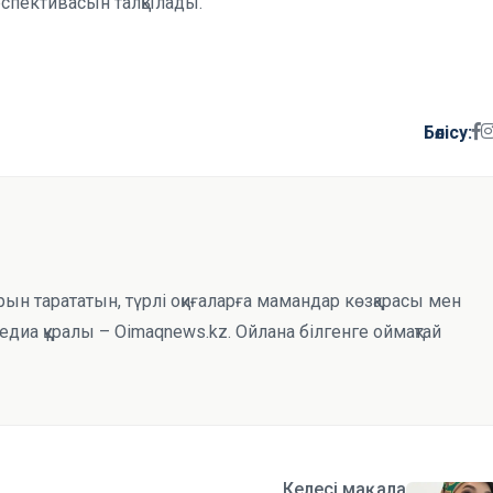
ерспективасын талқылады.
Бөлісу:
рын тарататын, түрлі оқиғаларға мамандар көзқарасы мен
иа құралы – Oimaqnews.kz. Ойлана білгенге оймақтай
Келесі мақала