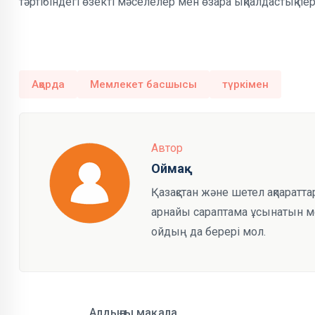
тәртібіндегі өзекті мәселелер мен өзара ықпалдастық п
Ақорда
Мемлекет басшысы
түркімен
Автор
Оймақ
Қазақстан және шетел ақпаратта
арнайы сараптама ұсынатын мед
ойдың да берері мол.
Алдыңғы мақала