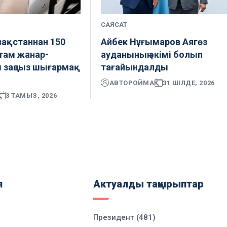
САЯСАТ
ақстаннан 150
Айбек Нұғымаров Аягөз
там жанар-
ауданының әкімі болып
 заңсыз шығармақ
тағайындалды
АВТОР
ОЙМАҚ
31 ШІЛДЕ, 2026
3 ТАМЫЗ, 2026
я
Актуалды тақырыптар
Президент (481)