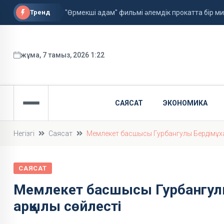
Тренд
"Өрмекші адам" фильмі әлемдік прокатта бір 
Астанада алғаш рет жолаушысы бар аэротакси
ФИФА басшысы қызметін сақтап қалды
жұма, 7 тамыз, 2026 1:22
САЯСАТ
ЭКОНОМИКА
Негізгі
Саясат
Мемлекет басшысы Гурбангулы Бердімұха
САЯСАТ
Мемлекет басшысы Гурбангул
арқылы сөйлесті