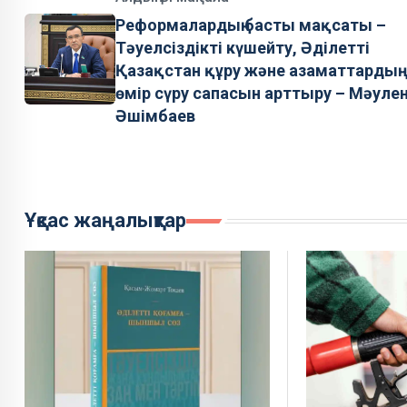
Реформалардың басты мақсаты –
Тәуелсіздікті күшейту, Әділетті
Қазақстан құру және азаматтардың
өмір сүру сапасын арттыру – Мәуле
Әшімбаев
Ұқсас жаңалықтар