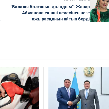
"Балалы болғанын қаладым": Жанар
Айжанова екінші некесінен неге
ажырасқанын айтып берді
н