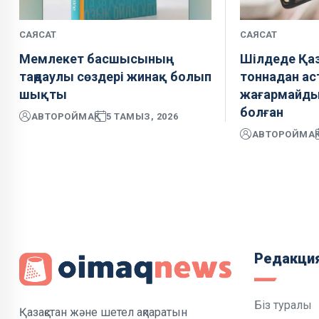
САЯСАТ
САЯСАТ
Мемлекет басшысының
Шілдеде Қаз
таңдаулы сөздері жинақ болып
тоннадан ас
шықты
жағармайды
болған
АВТОР
ОЙМАҚ
5 ТАМЫЗ, 2026
АВТОР
ОЙМАҚ
Редакци
Біз туралы
Қазақстан және шетел ақпаратын