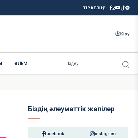
ТІРКЕЛІҢІЗ:
Кіру
М
ӘЛЕМ
Біздің әлеуметтік желілер
facebook
instagram