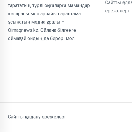
Сайтты қолд
тарататын, түрлі оқиғаларға мамандар
ережелері
көзқарасы мен арнайы сараптама
ұсынатын медиа құралы –
Oimaqnews.kz. Ойлана білгенге
оймақтай ойдың да берері мол.
Сайтты қолдану ережелері