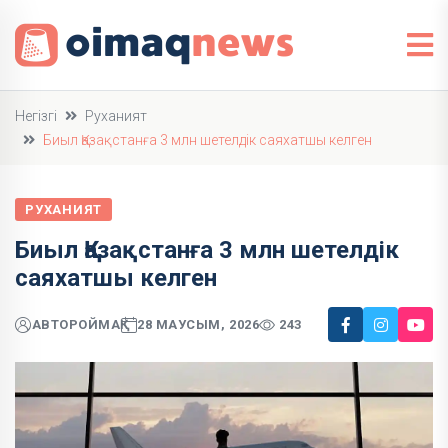
Негізгі
Руханият
Биыл Қазақстанға 3 млн шетелдік саяхатшы келген
РУХАНИЯТ
Биыл Қазақстанға 3 млн шетелдік
саяхатшы келген
АВТОР
ОЙМАҚ
28 МАУСЫМ, 2026
243