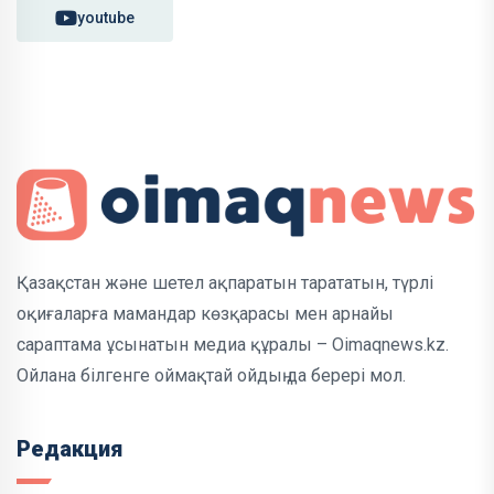
youtube
Қазақстан және шетел ақпаратын тарататын, түрлі
оқиғаларға мамандар көзқарасы мен арнайы
сараптама ұсынатын медиа құралы – Oimaqnews.kz.
Ойлана білгенге оймақтай ойдың да берері мол.
Редакция