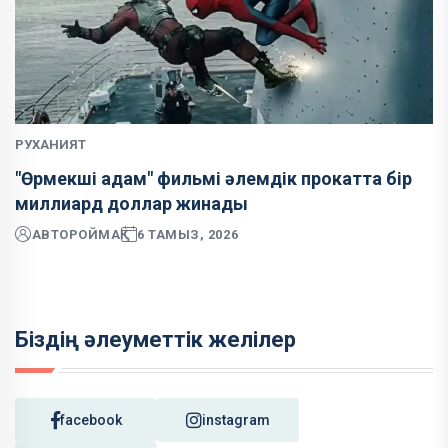
РУХАНИЯТ
"Өрмекші адам" фильмі әлемдік прокатта бір
миллиард доллар жинады
АВТОР
ОЙМАҚ
6 ТАМЫЗ, 2026
Біздің әлеуметтік желілер
facebook
instagram