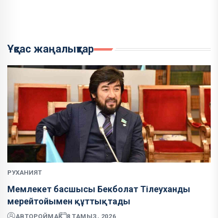
Ұқсас жаңалықтар
РУХАНИЯТ
Мемлекет басшысы Бекболат Тілеуханды
мерейтойымен құттықтады
АВТОР
ОЙМАҚ
8 ТАМЫЗ, 2026