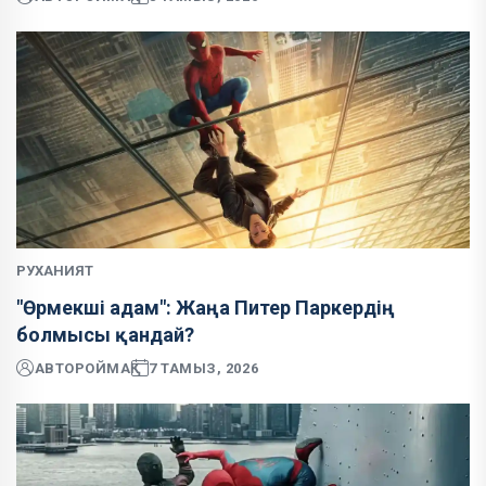
РУХАНИЯТ
"Өрмекші адам": Жаңа Питер Паркердің
болмысы қандай?
АВТОР
ОЙМАҚ
7 ТАМЫЗ, 2026