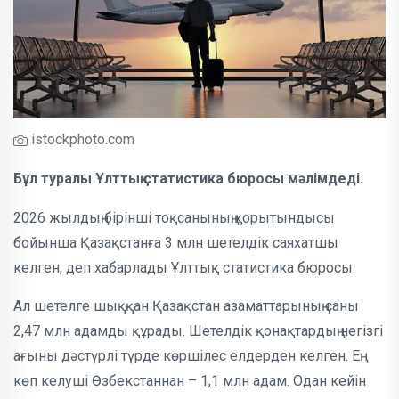
istockphoto.com
Бұл туралы Ұлттық статистика бюросы мәлімдеді.
2026 жылдың бірінші тоқсанының қорытындысы
бойынша Қазақстанға 3 млн шетелдік саяхатшы
келген, деп хабарлады Ұлттық статистика бюросы.
Ал шетелге шыққан Қазақстан азаматтарының саны
2,47 млн адамды құрады. Шетелдік қонақтардың негізгі
ағыны дәстүрлі түрде көршілес елдерден келген. Ең
көп келуші Өзбекстаннан – 1,1 млн адам. Одан кейін