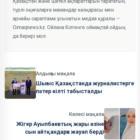
Қазақстан және шетел ақпараттарын тарататын,
түрлі оқиғаларға мамандар көзқарасы мен
арнайы сараптама ұсынатын медиа құралы –
Oimaqnews.kz. Ойлана білгенге оймақтай ойдың
да берері мол.
Алдыңғы мақала
Шығыс Қазақстанда журналистерге
пәтер кілті табысталды
Келесі мақала
Жігер Ауыпбаевтың жары өзіне
сын айтқандарға жауап берді