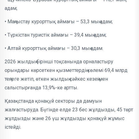
адам;
• Маңғыстау курорттық аймағы – 53,3 мың адам;
• Түркістан туристік аймағы – 39,4 мың адам;
• Алтай курорттық аймағы – 30,3 мың адам.
2026 жылдың бірінші тоқсанында орналастыру
орындары көрсеткен қызметтердің көлемі 69,4 млрд
теңгеге жетіп, өткен жылдың сәйкес кезеңімен
салыстырғанда 13,9%-ке артты.
Қазақстанда қонақүй секторы да дамуын
жалғастыруда. Бүгінде елде 23 бес жұлдызды, 45 төрт
жұлдызды және 26 үш жұлдызды қонақүй жұмыс
істейді.