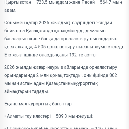
Қырғызстан – 723,5 мың адам және Ресей – 564,7 мың
адам.
Сонымен қатар 2026 жылдың 1 сәуіріндегі жағдай
бойынша Қазақстанда қонақүйлерді, демалыс
базаларын және басқа да орналастыру нысандарын
қоса алғанда, 4 505 орналастыру нысаны жұмыс істеді.
Бір жыл ішінде олардың саны 192-ге артты.
2026 жылдың қаңтар-наурыз айларында орналастыру
орындарында 2 млн қонақ тоқтады, оның ішінде 802
мыңнан астам адам Қазақстанның курорттық
аймақтарын таңдады.
Ең танымал курорттық бағыттар:
• Алматы тау кластері – 509,3 мың келуші;
• Щучинско-Бурабай курорттық аймағы – 116,7 мың