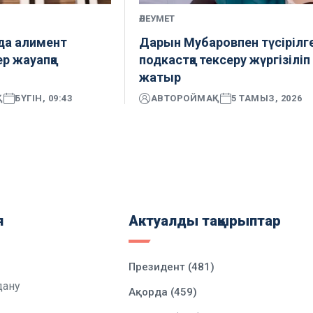
ӘЛЕУМЕТ
а алимент
Дарын Мубаровпен түсірілг
р жауапқа
подкастқа тексеру жүргізіліп
жатыр
Қ
БҮГІН, 09:43
АВТОР
ОЙМАҚ
5 ТАМЫЗ, 2026
я
Актуалды тақырыптар
Президент (481)
дану
Ақорда (459)