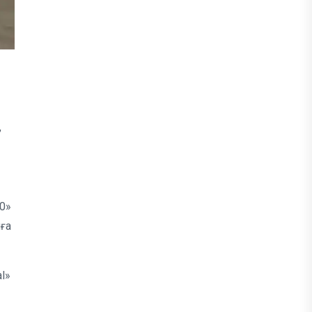
,
00»
ға
l»