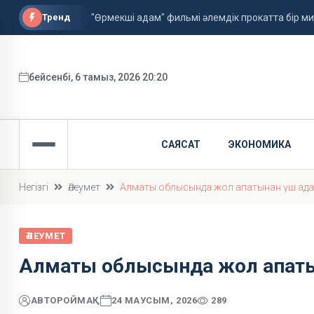
Тренд
"Өрмекші адам" фильмі әлемдік прокатта бір 
Астанада алғаш рет жолаушысы бар аэротакси
ФИФА басшысы қызметін сақтап қалды
бейсенбі, 6 тамыз, 2026 20:20
САЯСАТ
ЭКОНОМИКА
Негізгі
Әлеумет
Алматы облысында жол апатынан үш ада
ӘЛЕУМЕТ
Алматы облысында жол апатын
АВТОР
ОЙМАҚ
24 МАУСЫМ, 2026
289