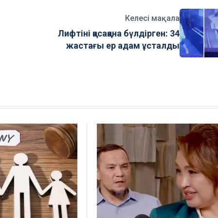
Келесі мақала
Лифтіні қасақана бүлдірген: 34
жастағы ер адам ұсталды