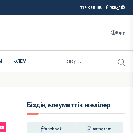
ТІРКЕЛІҢІЗ:
Кіру
М
ӘЛЕМ
Біздің әлеуметтік желілер
facebook
instagram