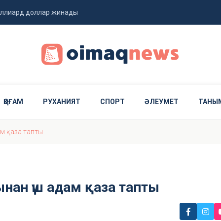
миллиард доллар жинады
 ұшты
ҚОҒАМ
РУХАНИЯТ
СПОРТ
ӘЛЕУМЕТ
ТАНЫ
м қаза тапты
ан үш адам қаза тапты