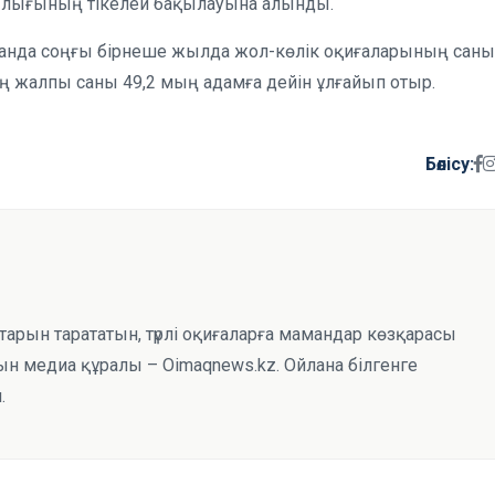
ылығының тікелей бақылауына алынды.
станда соңғы бірнеше жылда жол-көлік оқиғаларының саны
ң жалпы саны 49,2 мың адамға дейін ұлғайып отыр.
Бөлісу:
тарын тарататын, түрлі оқиғаларға мамандар көзқарасы
н медиа құралы – Oimaqnews.kz. Ойлана білгенге
.