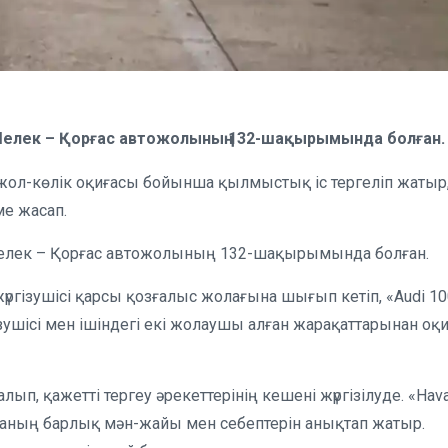
елек – Қорғас автожолының 132-шақырымында болған.
жол-көлік оқиғасы бойынша қылмыстық іс тергеліп жатыр
ме жасап.
лек – Қорғас автожолының 132-шақырымында болған.
жүргізушісі қарсы қозғалыс жолағына шығып кетіп, «Audi 1
зушісі мен ішіндегі екі жолаушы алған жарақаттарынан оқи
ып, қажетті тергеу әрекеттерінің кешені жүргізілуде. «Hava
қиғаның барлық мән-жайы мен себептерін анықтап жатыр.