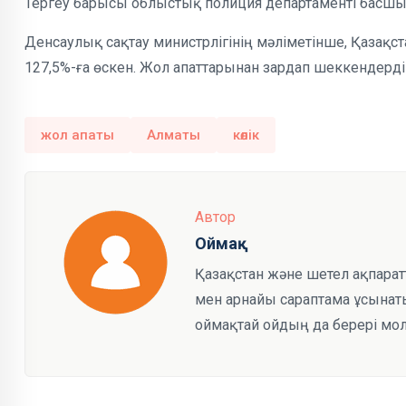
Тергеу барысы облыстық полиция департаменті басш
Денсаулық сақтау министрлігінің мәліметінше, Қазақ
127,5%-ға өскен. Жол апаттарынан зардап шеккендерді
жол апаты
Алматы
көлік
Автор
Оймақ
Қазақстан және шетел ақпарат
мен арнайы сараптама ұсынаты
оймақтай ойдың да берері мол