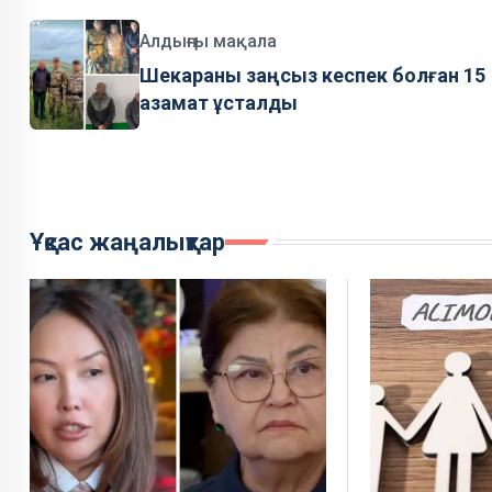
Алдыңғы мақала
Шекараны заңсыз кеспек болған 15
азамат ұсталды
Ұқсас жаңалықтар