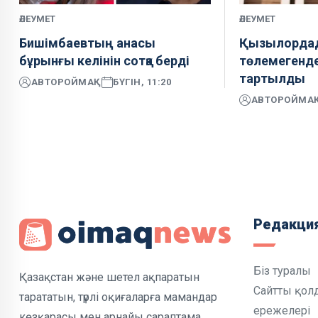
ӘЛЕУМЕТ
ӘЛЕУМЕТ
Бишімбаевтың анасы
Қызылордад
бұрынғы келінін сотқа берді
төлемегенде
тартылды
АВТОР
ОЙМАҚ
БҮГІН, 11:20
АВТОР
ОЙМА
Редакци
Біз туралы
Қазақстан және шетел ақпаратын
Сайтты қол
тарататын, түрлі оқиғаларға мамандар
ережелері
көзқарасы мен арнайы сараптама