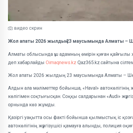
видео скрин
Жол апаты 2026 жылдың 23 маусымында Алматы – Ш
Алматы облысында үш адамның өмірін қиған қайғылы 
деп хабарлайды
Oimaqnews.kz
Qaz365.kz.сайтына сілте
Жол апаты 2026 жылдың 23 маусымында Алматы – Ше
Алдын ала мәліметтер бойынша, «Haval» автокөлігінің 
көлігімен соқтығысқан. Соққы салдарынан «Audi» жүргі
орнында көз жұмды.
Қазіргі уақытта осы факті бойынша қылмыстық іс қозғал
автокөлігінің жүргізушісі қамауға алынды, полиция о