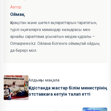
Автор
Оймақ
Қазақстан және шетел ақпараттарын тарататын,
түрлі оқиғаларға мамандар көзқарасы мен
арнайы сараптама ұсынатын медиа құралы –
Oimaqnews.kz. Ойлана білгенге оймақтай ойдың
да берері мол.
Алдыңғы мақала
Үндістанда жастар білім министрінің
отставкаға кетуін талап етті