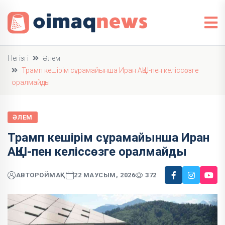
Негізгі
Әлем
Трамп кешірім сұрамайынша Иран АҚШ-пен келіссөзге
оралмайды
ӘЛЕМ
Трамп кешірім сұрамайынша Иран
АҚШ-пен келіссөзге оралмайды
АВТОР
ОЙМАҚ
22 МАУСЫМ, 2026
372