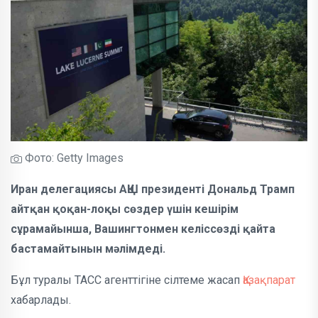
Фото: Getty Images
Иран делегациясы АҚШ президенті Дональд Трамп
айтқан қоқан-лоқы сөздер үшін кешірім
сұрамайынша, Вашингтонмен келіссөзді қайта
бастамайтынын мәлімдеді.
Бұл туралы ТАСС агенттігіне сілтеме жасап
Қазақпарат
хабарлады.