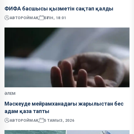
ФИФА басшысы қызметін сақтап қалды
АВТОР
ОЙМАҚ
БҮГІН, 18:01
ӘЛЕМ
Мәскеуде мейрамханадағы жарылыстан бес
адам қаза тапты
АВТОР
ОЙМАҚ
5 ТАМЫЗ, 2026