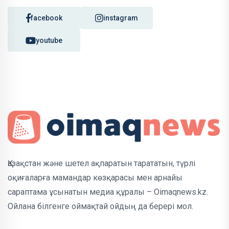
facebook
instagram
youtube
Қазақстан және шетел ақпаратын тарататын, түрлі
оқиғаларға мамандар көзқарасы мен арнайы
сараптама ұсынатын медиа құралы – Oimaqnews.kz.
Ойлана білгенге оймақтай ойдың да берері мол.