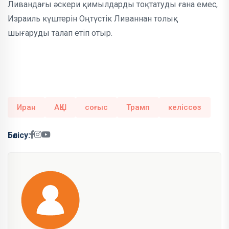
Ливандағы әскери қимылдарды тоқтатуды ғана емес,
Израиль күштерін Оңтүстік Ливаннан толық
шығаруды талап етіп отыр.
Иран
АҚШ
соғыс
Трамп
келіссөз
Бөлісу: