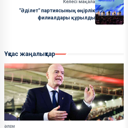
Келесі мақала
"Әділет" партиясының өңірлік
филиалдары құрылды
Ұқсас жаңалықтар
ӘЛЕМ