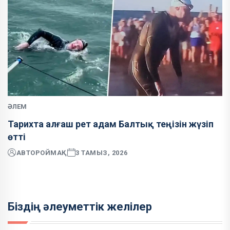
ӘЛЕМ
Тарихта алғаш рет адам Балтық теңізін жүзіп
өтті
АВТОР
ОЙМАҚ
3 ТАМЫЗ, 2026
Біздің әлеуметтік желілер