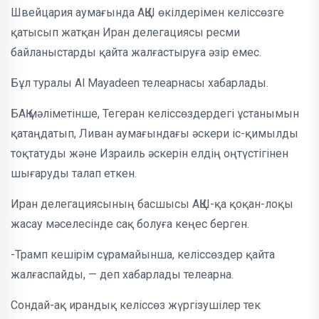
Швейцария аумағында АҚШ өкілдерімен келіссөзге
қатысып жатқан Иран делегациясы ресми
байланыстарды қайта жалғастыруға әзір емес.
Бұл туралы Al Mayadeen телеарнасы хабарлады.
БАҚ мәліметінше, Тегеран келіссөздердегі ұстанымын
қатаңдатып, Ливан аумағындағы әскери іс-қимылды
тоқтатуды және Израиль әскерін елдің оңтүстігінен
шығаруды талап еткен.
Иран делегациясының басшысы АҚШ-қа қоқан-лоқы
жасау мәселесінде сақ болуға кеңес берген.
-Трамп кешірім сұрамайынша, келіссөздер қайта
жалғаспайды, — деп хабарлады телеарна.
Сондай-ақ ирандық келіссөз жүргізушілер тек