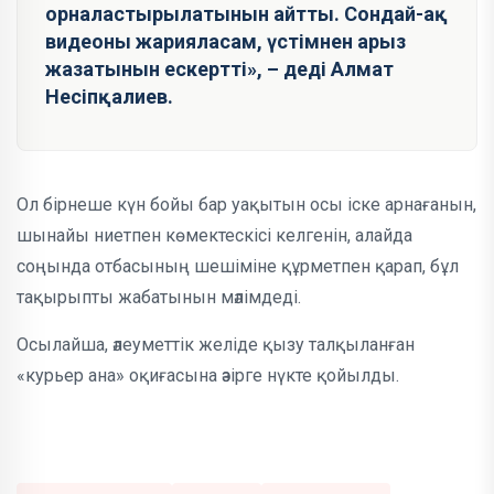
орналастырылатынын айтты. Сондай-ақ
видеоны жарияласам, үстімнен арыз
жазатынын ескертті», – деді Алмат
Несіпқалиев.
Ол бірнеше күн бойы бар уақытын осы іске арнағанын,
шынайы ниетпен көмектескісі келгенін, алайда
соңында отбасының шешіміне құрметпен қарап, бұл
тақырыпты жабатынын мәлімдеді.
Осылайша, әлеуметтік желіде қызу талқыланған
«курьер ана» оқиғасына әзірге нүкте қойылды.