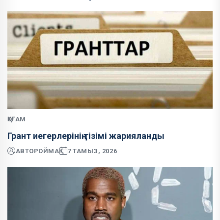
ҚОҒАМ
Грант иегерлерінің тізімі жарияланды
АВТОР
ОЙМАҚ
7 ТАМЫЗ, 2026