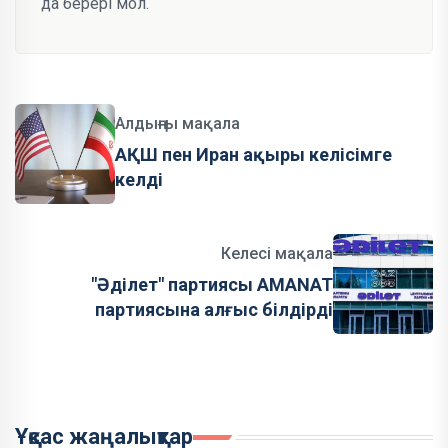
да берері мол.
Алдыңғы мақала
АҚШ пен Иран ақыры келісімге
келді
Келесі мақала
"Әділет" партиясы AMANAT
партиясына алғыс білдірді
Ұқсас жаңалықтар