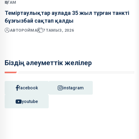
ҚОҒАМ
Теміртаулықтар аулада 35 жыл тұрған танкті
бұзғызбай сақтап қалды
АВТОР
ОЙМАҚ
7 ТАМЫЗ, 2026
Біздің әлеуметтік желілер
facebook
instagram
youtube