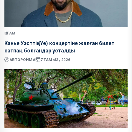
ҚОҒАМ
Канье Уэсттің (Ye) концертіне жалған билет
сатпақ болғандар ұсталды
АВТОР
ОЙМАҚ
7 ТАМЫЗ, 2026