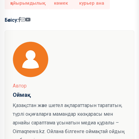
қайырымдылық
көмек
курьер ана
Бөлісу:
Автор
Оймақ
Қазақстан және шетел ақпараттарын тарататын,
түрлі оқиғаларға мамандар көзқарасы мен
арнайы сараптама ұсынатын медиа құралы –
Oimaqnews.kz. Ойлана білгенге оймақтай ойдың