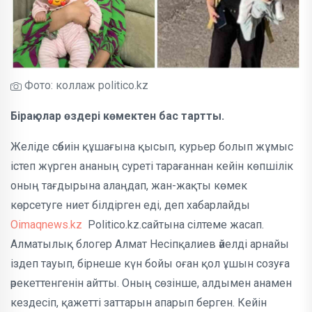
Фото: коллаж politico.kz
Бірақ олар өздері көмектен бас тартты.
Желіде сәбиін құшағына қысып, курьер болып жұмыс
істеп жүрген ананың суреті тарағаннан кейін көпшілік
оның тағдырына алаңдап, жан-жақты көмек
көрсетуге ниет білдірген еді, деп хабарлайды
Oimaqnews.kz
Politico.kz.сайтына сілтеме жасап.
Алматылық блогер Алмат Несіпқалиев әйелді арнайы
іздеп тауып, бірнеше күн бойы оған қол ұшын созуға
әрекеттенгенін айтты. Оның сөзінше, алдымен анамен
кездесіп, қажетті заттарын апарып берген. Кейін