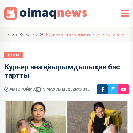
Негізгі
Қоғам
Курьер ана қайырымдылықтан бас тартты
ҚОҒАМ
Курьер ана қайырымдылықтан бас
тартты
АВТОР
ОЙМАҚ
15 МАУСЫМ, 2026
310