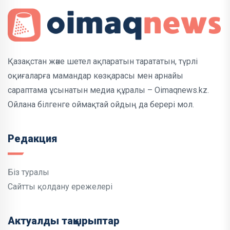
Қазақстан және шетел ақпаратын тарататын, түрлі
оқиғаларға мамандар көзқарасы мен арнайы
сараптама ұсынатын медиа құралы – Oimaqnews.kz.
Ойлана білгенге оймақтай ойдың да берері мол.
Редакция
Біз туралы
Сайтты қолдану ережелері
Актуалды тақырыптар