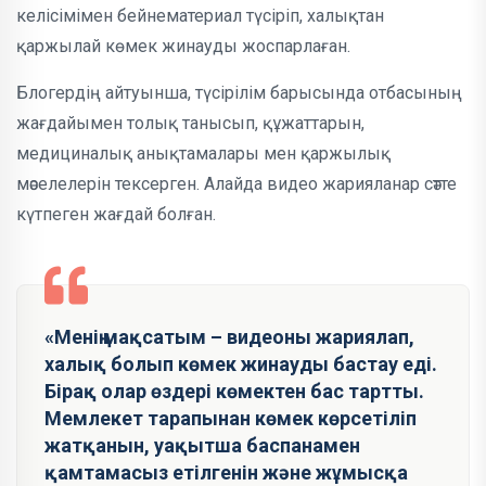
келісімімен бейнематериал түсіріп, халықтан
қаржылай көмек жинауды жоспарлаған.
Блогердің айтуынша, түсірілім барысында отбасының
жағдайымен толық танысып, құжаттарын,
медициналық анықтамалары мен қаржылық
мәселелерін тексерген. Алайда видео жарияланар сәтте
күтпеген жағдай болған.
«Менің мақсатым – видеоны жариялап,
халық болып көмек жинауды бастау еді.
Бірақ олар өздері көмектен бас тартты.
Мемлекет тарапынан көмек көрсетіліп
жатқанын, уақытша баспанамен
қамтамасыз етілгенін және жұмысқа