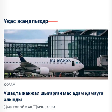
Ұқсас жаңалықтар
ҚОҒАМ
Ұшақта жанжал шығарған мас адам қамауға
алынды
АВТОР
ОЙМАҚ
БҮГІН, 15:34