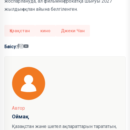
жоспарлануда, ал фильмнің прокатқа шығуы 2027
жылдың ақпан айына белгіленген.
Қазақстан
кино
Джеки Чан
Бөлісу:
Автор
Оймақ
Қазақстан және шетел ақпараттарын тарататын,