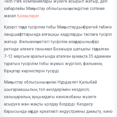
Tech Park компаниялары жүзеге асырып жатыр, деп
хабарлайы Маңғыстау облысының әкімдігіне сілтеме
жасап
Қазақпарат.
Қазіргі таңда түсірілім тобы Маңғыстаудың бірегей табиғи
ландшафттарында алғашқы кадрларды таспаға түсіріп
жатыр. Фильмнің негізгі түсірілім алаңдарының бірі
ретінде әлемге танымал Бозжыра шатқалы таңдалған.
7-12 маусым аралығында аталған аумақта 35 адамнан
тұратын түсірілім тобы жұмыс жүргізіп, фильмнің
бірқатар көріністерін түсірді.
Маңғыстау облысының әкімі Нұрдәулет Қилыбай
шығармашылық топ өкілдерімен кездесіп,
халықаралық ауқымдағы киножобаны жүзеге
асыруға жан-жақты қолдау білдірді. Кездесу
барысында өңірде креативті индустрияны дамыту, кино