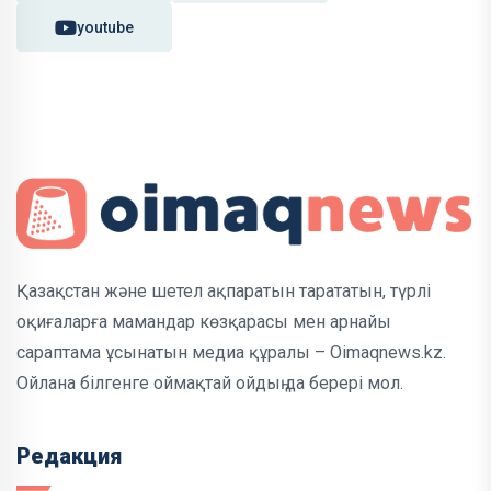
youtube
Қазақстан және шетел ақпаратын тарататын, түрлі
оқиғаларға мамандар көзқарасы мен арнайы
сараптама ұсынатын медиа құралы – Oimaqnews.kz.
Ойлана білгенге оймақтай ойдың да берері мол.
Редакция