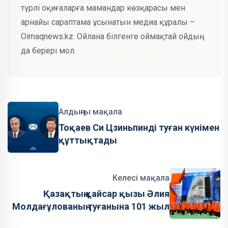
түрлі оқиғаларға мамандар көзқарасы мен
арнайы сараптама ұсынатын медиа құралы –
Oimaqnews.kz. Ойлана білгенге оймақтай ойдың
да берері мол.
Алдыңғы мақала
Тоқаев Си Цзиньпинді туған күнімен
құттықтады
Келесі мақала
Қазақтың қайсар қызы Әлия
Молдағұлованың туғанына 101 жыл