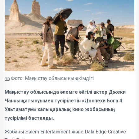
Фото: Маңғыстау облысының әкімдігі
Маңғыстау облысында әлемге әйгілі актер Джеки
Чанның қатысуымен түсірілетін «Доспехи Бога 4:
Ультиматум» халықаралық кино жобасының
түсірілімі басталды.
Жобаны Sәlem Entertainment және Dala Edge Creative