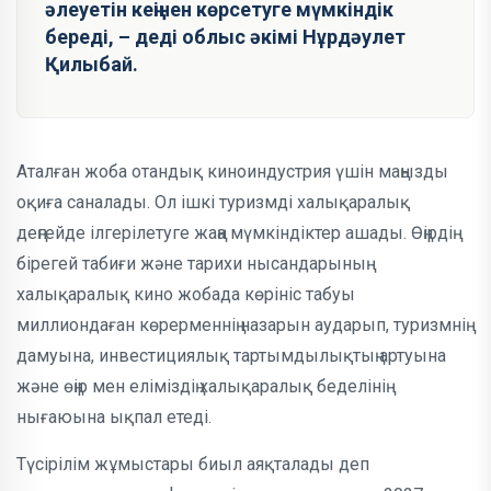
әлеуетін кеңінен көрсетуге мүмкіндік
береді, – деді облыс әкімі Нұрдәулет
Қилыбай.
Аталған жоба отандық киноиндустрия үшін маңызды
оқиға саналады. Ол ішкі туризмді халықаралық
деңгейде ілгерілетуге жаңа мүмкіндіктер ашады. Өңірдің
бірегей табиғи және тарихи нысандарының
халықаралық кино жобада көрініс табуы
миллиондаған көрерменнің назарын аударып, туризмнің
дамуына, инвестициялық тартымдылықтың артуына
және өңір мен еліміздің халықаралық беделінің
нығаюына ықпал етеді.
Түсірілім жұмыстары биыл аяқталады деп