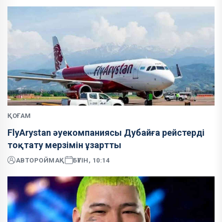
ҚОҒАМ
FlyArystan әуекомпаниясы Дубайға рейстерді
тоқтату мерзімін ұзартты
АВТОР
ОЙМАҚ
БҮГІН, 10:14