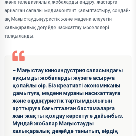
және телевизиялық жобаларды өндіру, жастарға
арналған сапалы медиаконтент қалыптастыру, сондай-
ақ Маңғыстаудың туристік және мәдени әлеуетін
халықаралық деңгейде насихаттау мәселелері
талқыланды.
– Маңғыстау киноиндустрия саласындағы
ауқымды жобаларды жүзеге асыруға
қолайлы өңір. Біз креативті экономиканы
дамытуға, мәдени мұраны насихаттауға
және өңірдің туристік тартымдылығын
арттыруға бағытталған бастамаларға
жан-жақты қолдау көрсетуге дайынбыз.
Мұндай жобалар Маңғыстауды
халықаралық деңгейде танытып, өңірдің