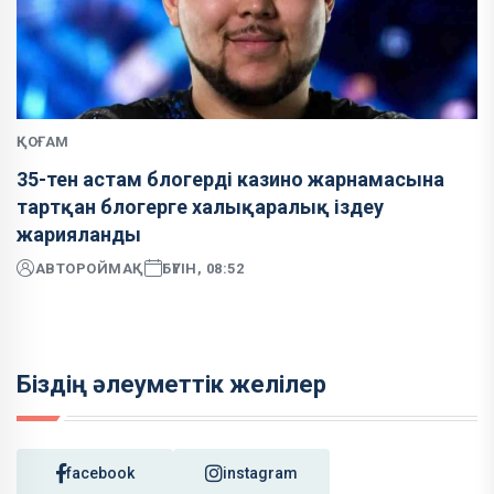
ҚОҒАМ
35-тен астам блогерді казино жарнамасына
тартқан блогерге халықаралық іздеу
жарияланды
АВТОР
ОЙМАҚ
БҮГІН, 08:52
Біздің әлеуметтік желілер
facebook
instagram