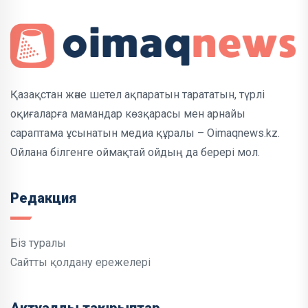
Қазақстан және шетел ақпаратын тарататын, түрлі
оқиғаларға мамандар көзқарасы мен арнайы
сараптама ұсынатын медиа құралы – Oimaqnews.kz.
Ойлана білгенге оймақтай ойдың да берері мол.
Редакция
Біз туралы
Сайтты қолдану ережелері
Актуалды тақырыптар