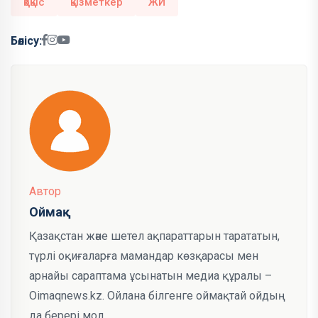
қоқыс
қызметкер
ЖИ
Бөлісу:
Автор
Оймақ
Қазақстан және шетел ақпараттарын тарататын,
түрлі оқиғаларға мамандар көзқарасы мен
арнайы сараптама ұсынатын медиа құралы –
Oimaqnews.kz. Ойлана білгенге оймақтай ойдың
да берері мол.