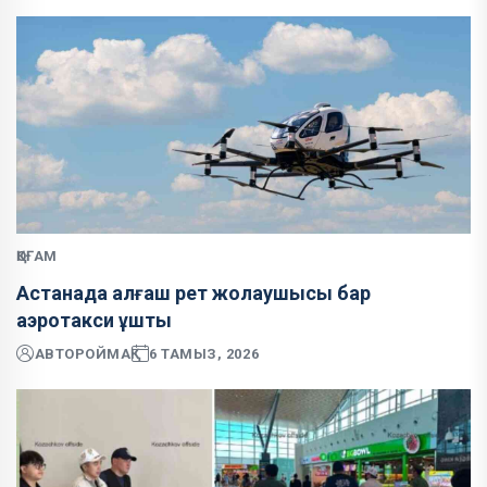
ҚОҒАМ
Астанада алғаш рет жолаушысы бар
аэротакси ұшты
АВТОР
ОЙМАҚ
6 ТАМЫЗ, 2026