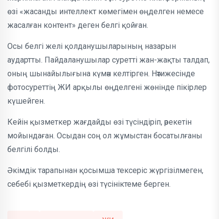
өзі «жасанды интеллект көмегімен өңделген немесе
жасалған контент» деген белгі қойған.
Осы белгі желі қолданушыларының назарын
аудартты. Пайдаланушылар суретті жан-жақты талдап,
оның шынайылығына күмән келтірген. Нәтижесінде
фотосуреттің ЖИ арқылы өңделгені жөнінде пікірлер
күшейген.
Кейін қызметкер жағдайды өзі түсіндіріп, әрекетін
мойындаған. Осыдан соң ол жұмыстан босатылғаны
белгілі болды.
Әкімдік тарапынан қосымша тексеріс жүргізілмеген,
себебі қызметкердің өзі түсініктеме берген.