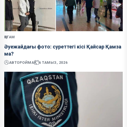
ҚОҒАМ
Әуежайдағы фото: суреттегі кісі Қайсар Қамза
ма?
АВТОР
ОЙМАҚ
6 ТАМЫЗ, 2026