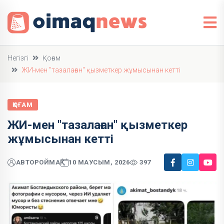
Негізгі
Қоғам
ЖИ-мен "тазалаған" қызметкер жұмысынан кетті
ҚОҒАМ
ЖИ-мен "тазалаған" қызметкер
жұмысынан кетті
АВТОР
ОЙМАҚ
10 МАУСЫМ, 2026
397