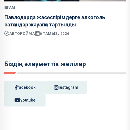
ҚОҒАМ
Павлодарда жасөспірімдерге алкоголь
сатқандар жауапқа тартылды
АВТОР
ОЙМАҚ
6 ТАМЫЗ, 2026
Біздің әлеуметтік желілер
facebook
instagram
youtube