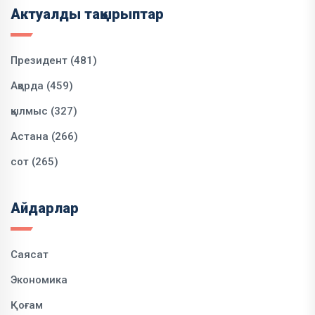
Актуалды тақырыптар
Президент (481)
Ақорда (459)
қылмыс (327)
Астана (266)
сот (265)
Айдарлар
Саясат
Экономика
Қоғам