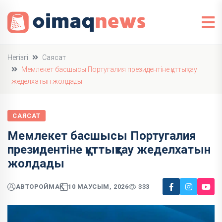
Негізгі
Саясат
Мемлекет басшысы Португалия президентіне құттықтау
жеделхатын жолдады
САЯСАТ
Мемлекет басшысы Португалия
президентіне құттықтау жеделхатын
жолдады
АВТОР
ОЙМАҚ
10 МАУСЫМ, 2026
333