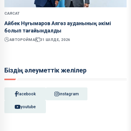
САЯСАТ
Айбек Нұғымаров Аягөз ауданының әкімі
болып тағайындалды
АВТОР
ОЙМАҚ
31 ШІЛДЕ, 2026
Біздің әлеуметтік желілер
facebook
instagram
youtube