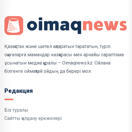
Қазақстан және шетел ақпаратын тарататын, түрлі
оқиғаларға мамандар көзқарасы мен арнайы сараптама
ұсынатын медиа құралы – Oimaqnews.kz. Ойлана
білгенге оймақтай ойдың да берері мол.
Редакция
Біз туралы
Сайтты қолдану ережелері