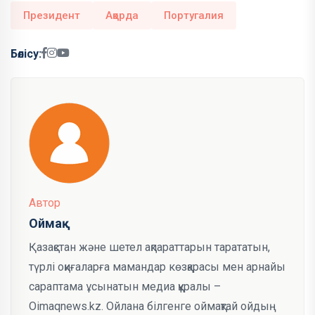
Президент
Ақорда
Португалия
Бөлісу:
Автор
Оймақ
Қазақстан және шетел ақпараттарын тарататын,
түрлі оқиғаларға мамандар көзқарасы мен арнайы
сараптама ұсынатын медиа құралы –
Oimaqnews.kz. Ойлана білгенге оймақтай ойдың