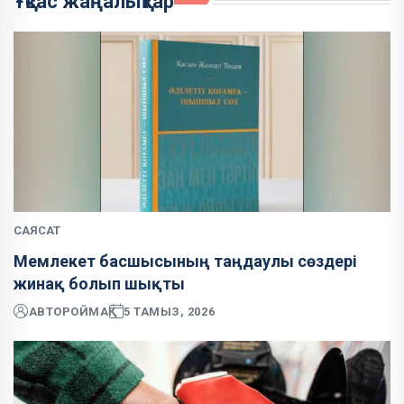
Ұқсас жаңалықтар
САЯСАТ
Мемлекет басшысының таңдаулы сөздері
жинақ болып шықты
АВТОР
ОЙМАҚ
5 ТАМЫЗ, 2026