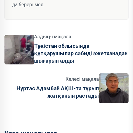
да берері мол.
Алдыңғы мақала
Түркістан облысында
құтқарушылар сәбиді әжетханадан
шығарып алды
Келесі мақала
Нұртас Адамбай АҚШ-та тұрып
жатқанын растады