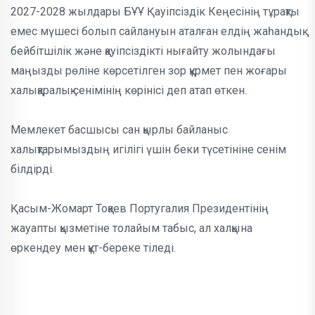
2027-2028 жылдары БҰҰ Қауіпсіздік Кеңесінің тұрақты
емес мүшесі болып сайлануын аталған елдің жаһандық
бейбітшілік және қауіпсіздікті нығайту жолындағы
маңызды рөліне көрсетілген зор құрмет пен жоғары
халықаралық сенімінің көрінісі деп атап өткен.
Мемлекет басшысы сан қырлы байланыс
халықтарымыздың игілігі үшін беки түсетініне сенім
білдірді.
Қасым-Жомарт Тоқаев Португалия Президентінің
жауапты қызметіне толайым табыс, ал халқына
өркендеу мен құт-береке тіледі.