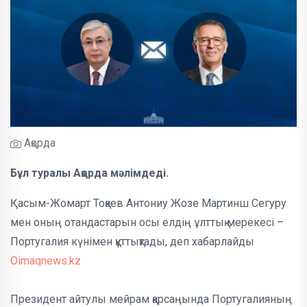
Ақорда
Бұл туралы Ақорда мәлімдеді.
Қасым-Жомарт Тоқаев Антониу Жозе Мартинш Сегуру
мен оның отандастарын осы елдің ұлттық мерекесі –
Португалия күнімен құттықтады, деп хабарлайды
Oimaqnews.kz
Президент айтулы мейрам қарсаңында Португалияның