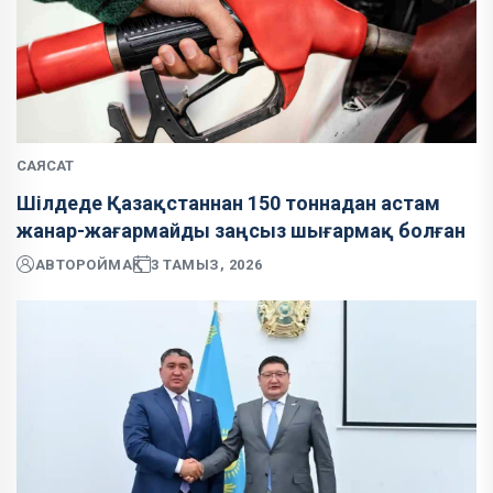
САЯСАТ
Шілдеде Қазақстаннан 150 тоннадан астам
жанар-жағармайды заңсыз шығармақ болған
АВТОР
ОЙМАҚ
3 ТАМЫЗ, 2026