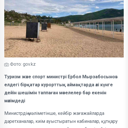
Фото: gov.kz
Туризм және спорт министрі Ербол Мырзабосынов
елдегі бірқатар курорттық аймақтарда әлі күнге
дейін шешімін таппаған мәселелер бар екенін
мәлімдеді
Министрдің мәліметінше, кейбір жағажайларда
дәретханалар, киім ауыстыратын кабиналар, құтқару