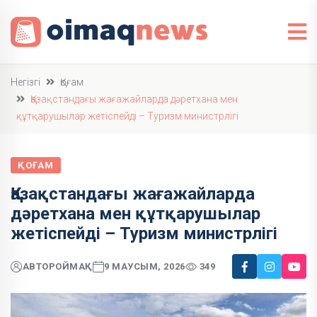
Негізгі
Қоғам
Қазақстандағы жағажайларда дәретхана мен
құтқарушылар жетіспейді – Туризм министрлігі
ҚОҒАМ
Қазақстандағы жағажайларда
дәретхана мен құтқарушылар
жетіспейді – Туризм министрлігі
АВТОР
ОЙМАҚ
9 МАУСЫМ, 2026
349