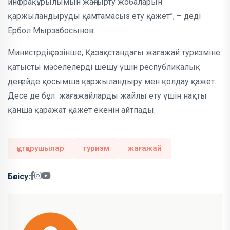
инфрақұрылымын жаңғырту жобаларын
қаржыландыруды қамтамасыз ету қажет”, – деді
Ербол Мырзабосынов.
Министрдің сөзінше, Қазақстандағы жағажай туризміне
қатысты мәселелерді шешу үшін республикалық
деңгейде қосымша қаржыландыру мен қолдау қажет.
Десе де бұл жағажайларды жайлы ету үшін нақты
қанша қаражат қажет екенін айтпады.
құтқарушылар
туризм
жағажай
Бөлісу: