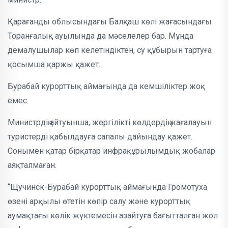
Қарағанды облысындағы Балқаш көлі жағасындағы
Торанғалық ауылында да мәселелер бар. Мұнда
демалушылар көп келетіндіктен, су құбырын тартуға
қосымша қаржы қажет.
Бурабай курорттық аймағында да кемшіліктер жоқ
емес.
Министрдің айтуынша, жергілікті көлдердің жағалауын
туристерді қабылдауға сапалы дайындау қажет.
Сонымен қатар бірқатар инфрақұрылымдық жобалар
аяқталмаған.
“Щучинск-Бурабай курорттық аймағында Громотуха
өзені арқылы өтетін көпір салу және курорттық
аумақтағы көлік жүктемесін азайтуға бағытталған жол