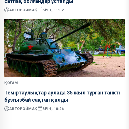
сатпақ болғандар ұсталды
АВТОР
ОЙМАҚ
БҮГІН, 11:02
ҚОҒАМ
Теміртаулықтар аулада 35 жыл тұрған танкті
бұзғызбай сақтап қалды
АВТОР
ОЙМАҚ
БҮГІН, 10:26