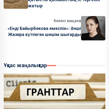
жатыр
Келесі мақала
«Енді Байырбекова емеспін»: Әнші
Жазира күтпеген шешім шығарды
Ұқсас жаңалықтар