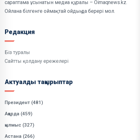
сараптама ұсынатын медиа құралы – Oimaqnews.kz.
Ойлана білгенге оймақтай ойдың да берері мол.
Редакция
Біз туралы
Сайтты қолдану ережелері
Актуалды тақырыптар
Президент (481)
Ақорда (459)
қылмыс (327)
Астана (266)