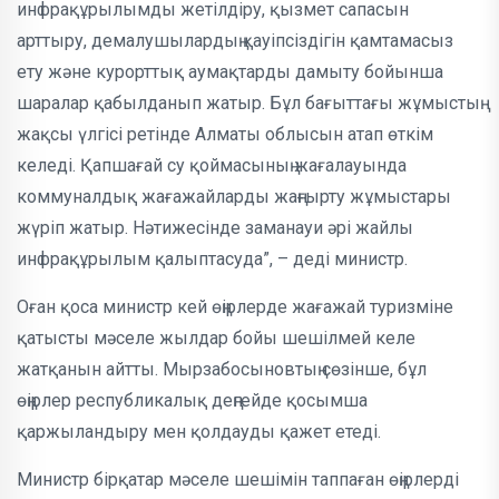
инфрақұрылымды жетілдіру, қызмет сапасын
арттыру, демалушылардың қауіпсіздігін қамтамасыз
ету және курорттық аумақтарды дамыту бойынша
шаралар қабылданып жатыр. Бұл бағыттағы жұмыстың
жақсы үлгісі ретінде Алматы облысын атап өткім
келеді. Қапшағай су қоймасының жағалауында
коммуналдық жағажайларды жаңғырту жұмыстары
жүріп жатыр. Нәтижесінде заманауи әрі жайлы
инфрақұрылым қалыптасуда”, – деді министр.
Оған қоса министр кей өңірлерде жағажай туризміне
қатысты мәселе жылдар бойы шешілмей келе
жатқанын айтты. Мырзабосыновтың сөзінше, бұл
өңірлер республикалық деңгейде қосымша
қаржыландыру мен қолдауды қажет етеді.
Министр бірқатар мәселе шешімін таппаған өңірлерді