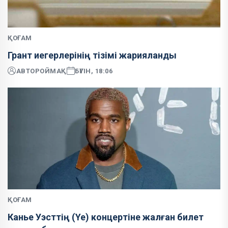
ҚОҒАМ
Грант иегерлерінің тізімі жарияланды
АВТОР
ОЙМАҚ
БҮГІН, 18:06
ҚОҒАМ
Канье Уэсттің (Ye) концертіне жалған билет