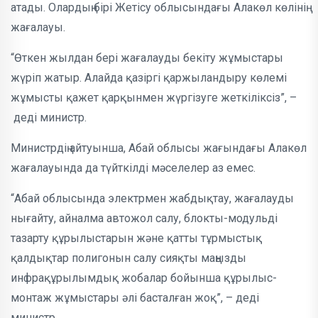
атады. Олардың бірі Жетісу облысындағы Алакөл көлінің
жағалауы.
“Өткен жылдан бері жағалауды бекіту жұмыстары
жүріп жатыр. Алайда қазіргі қаржыландыру көлемі
жұмысты қажет қарқынмен жүргізуге жеткіліксіз”, –
деді министр.
Министрдің айтуынша, Абай облысы жағындағы Алакөл
жағалауында да түйткілді мәселелер аз емес.
“Абай облысында электрмен жабдықтау, жағалауды
нығайту, айналма автожол салу, блокты-модульді
тазарту құрылыстарын және қатты тұрмыстық
қалдықтар полигонын салу сияқты маңызды
инфрақұрылымдық жобалар бойынша құрылыс-
монтаж жұмыстары әлі басталған жоқ”, – деді
министр.