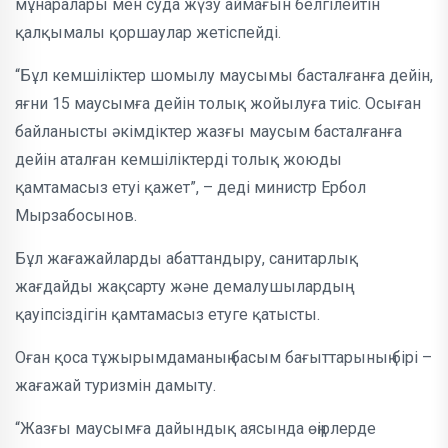
мұнаралары мен суда жүзу аймағын белгілейтін
қалқымалы қоршаулар жетіспейді.
“Бұл кемшіліктер шомылу маусымы басталғанға дейін,
яғни 15 маусымға дейін толық жойылуға тиіс. Осыған
байланысты әкімдіктер жазғы маусым басталғанға
дейін аталған кемшіліктерді толық жоюды
қамтамасыз етуі қажет”, – деді министр Ербол
Мырзабосынов.
Бұл жағажайларды абаттандыру, санитарлық
жағдайды жақсарту және демалушылардың
қауіпсіздігін қамтамасыз етуге қатысты.
Оған қоса тұжырымдаманың басым бағыттарының бірі –
жағажай туризмін дамыту.
“Жазғы маусымға дайындық аясында өңірлерде