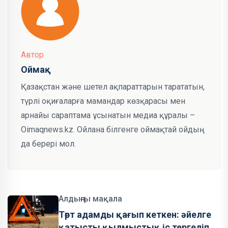
Автор
Оймақ
Қазақстан және шетел ақпараттарын тарататын,
түрлі оқиғаларға мамандар көзқарасы мен
арнайы сараптама ұсынатын медиа құралы –
Oimaqnews.kz. Ойлана білгенге оймақтай ойдың
да берері мол.
Алдыңғы мақала
Төрт адамды қағып кеткен: әйелге
қатысты қылмыстық іс тергеліп