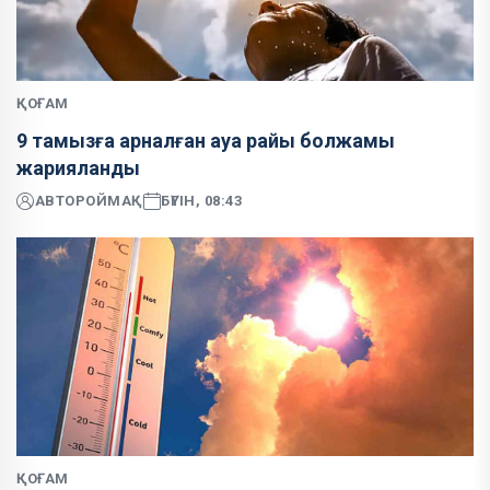
ҚОҒАМ
9 тамызға арналған ауа райы болжамы
жарияланды
АВТОР
ОЙМАҚ
БҮГІН, 08:43
ҚОҒАМ