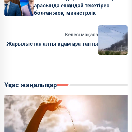
арасында ешқандай текетірес
болған жоқ – министрлік
Келесі мақала
Жарылыстан алты адам қаза тапты
Ұқсас жаңалықтар