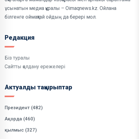
ұсынатын медиа құралы – Oimaqnews.kz. Ойлана
білгенге оймақтай ойдың да берері мол.
Редакция
Біз туралы
Сайтты қолдану ережелері
Актуалды тақырыптар
Президент (482)
Ақорда (460)
қылмыс (327)