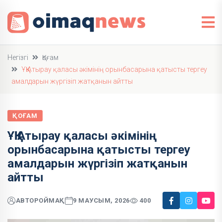
Негізгі
Қоғам
ҰҚҚ Атырау қаласы әкімінің орынбасарына қатысты тергеу
амалдарын жүргізіп жатқанын айтты
ҚОҒАМ
ҰҚҚ Атырау қаласы әкімінің
орынбасарына қатысты тергеу
амалдарын жүргізіп жатқанын
айтты
АВТОР
ОЙМАҚ
9 МАУСЫМ, 2026
400