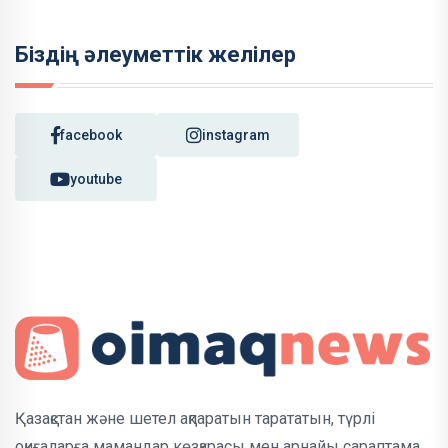
Біздің әлеуметтік желілер
facebook
instagram
youtube
Қазақстан және шетел ақпаратын тарататын, түрлі
оқиғаларға мамандар көзқарасы мен арнайы сараптама