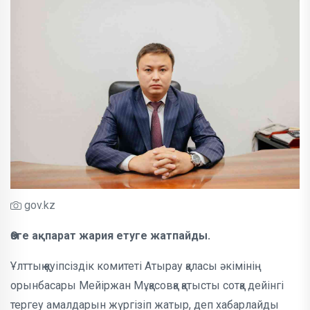
gov.kz
Өзге ақпарат жария етуге жатпайды.
Ұлттық қауіпсіздік комитеті Атырау қаласы әкімінің
орынбасары Мейіржан Мұқасовқа қатысты сотқа дейінгі
тергеу амалдарын жүргізіп жатыр, деп хабарлайды