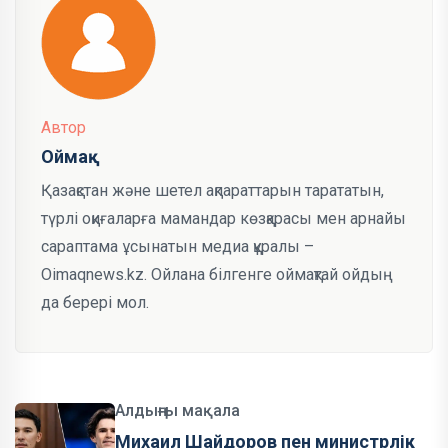
Автор
Оймақ
Қазақстан және шетел ақпараттарын тарататын,
түрлі оқиғаларға мамандар көзқарасы мен арнайы
сараптама ұсынатын медиа құралы –
Oimaqnews.kz. Ойлана білгенге оймақтай ойдың
да берері мол.
Алдыңғы мақала
Михаил Шайдоров пен министрлік