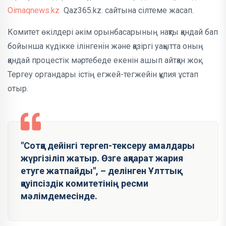
Oimaqnews.kz
Qaz365.kz. сайтына сілтеме жасап.
Комитет өкілдері әкім орынбасарының нақты қандай бап
бойынша күдікке ілінгенін және қазіргі уақытта оның
қандай процестік мәртебеде екенін ашып айтқан жоқ.
Тергеу органдары істің егжей-тегжейін құпия ұстап
отыр.
"Сотқа дейінгі тергеп-тексеру амалдары
жүргізіліп жатыр. Өзге ақпарат жария
етуге жатпайды", – делінген Ұлттық
қауіпсіздік комитетінің ресми
мәлімдемесінде.