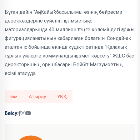
Бұған дейін "Ақ Жайық" басылымы өзінің бейресми
дереккөздеріне сүйеніп, қылмыстық іс
материалдарында 40 миллион теңге көлеміндегі қаржы
фигурацияланатынын хабарлаған болатын. Сондай-ақ
аталған іс бойынша екінші күдікті ретінде "Қалалық
тұрғын үйлерге коммуналдық қызмет көрсету" ЖШС бас
директорының орынбасары Бейбіт Мағзұмовтың
есімі аталуда.
әкім
Атырау
ҰҚҚ
Бөлісу: