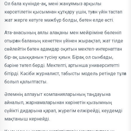
Ол бала күнінде-ақ, мені жанұямыз арқылы
көрсетілетін қысымнан құтқару үшін, туған үйін тастап
жат жерге кетуге мәжбүр болды, бөтен елде өсті.
Ата-анасының аялы алақаны мен мейіріміне бөленіп
отырған баланың кенеттен үйінен жырақтап, жат тілде
сөйлейтін бөтен адамдар оқитын мектеп-интернаттан
бір-ақ шыққанын түсіну қиын. Бірақ ол сынбады,
бәріне төтеп берді. Мектепті, артынша университетті
бітірді. Кәсіби журналист, табысты модель ретінде тұлға
болып қалыптасты.
Әлемнің алпауыт компанияларының таңдауына
айналып, жарнамаларынан көрінетін қызымның
сүйікті дидарына қарап, жүрегім елжірейді, кеудемді
мақтаныш кернейді.