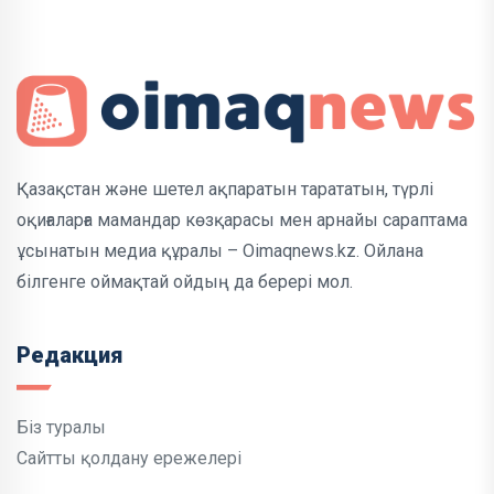
Қазақстан және шетел ақпаратын тарататын, түрлі
оқиғаларға мамандар көзқарасы мен арнайы сараптама
ұсынатын медиа құралы – Oimaqnews.kz. Ойлана
білгенге оймақтай ойдың да берері мол.
Редакция
Біз туралы
Сайтты қолдану ережелері