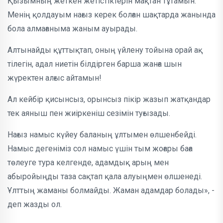
Қызымның жеткен жетістіктерін мақтан тұтамын.
Менің қолдауым нағыз керек болған шақтарда жанында
бола алмағаныма жаным ауырады.
Алтынайды құттықтап, оның үйлену тойына орай ақ
тілегін, адал ниетін білдірген барша жанға шын
жүректен алғыс айтамын!
Ал кейбір қисынсыз, орынсыз пікір жазып жатқандар
тек аяныш пен жиіркеніш сезімін туғызады.
Нағыз намыс күйеу баланың ұлтымен өлшенбейді.
Намыс дегеніміз сол намыс үшін тым жоғары баға
төлеуге тура келгенде, адамдық арың мен
абыройыңды таза сақтап қала алуыңмен өлшенеді.
Ұлттың жаманы болмайды. Жаман адамдар болады», -
деп жазды ол.