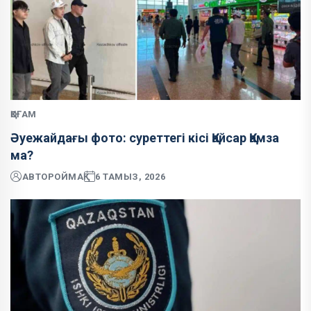
ҚОҒАМ
Әуежайдағы фото: суреттегі кісі Қайсар Қамза
ма?
АВТОР
ОЙМАҚ
6 ТАМЫЗ, 2026