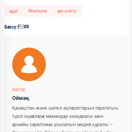
құда
Жәкішев
қыз ұзату
Бөлісу:
Автор
Оймақ
Қазақстан және шетел ақпараттарын тарататын,
түрлі оқиғаларға мамандар көзқарасы мен
арнайы сараптама ұсынатын медиа құралы –