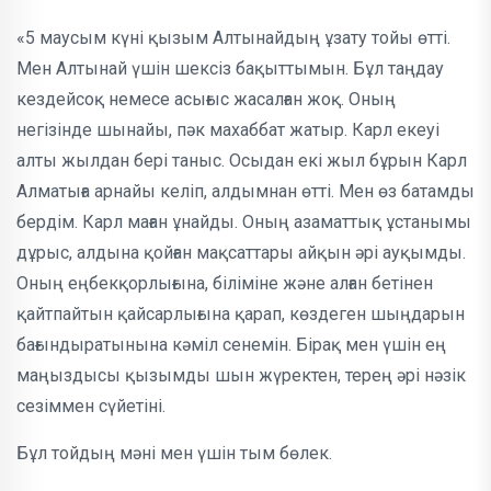
«5 маусым күні қызым Алтынайдың ұзату тойы өтті.
Мен Алтынай үшін шексіз бақыттымын. Бұл таңдау
кездейсоқ немесе асығыс жасалған жоқ. Оның
негізінде шынайы, пәк махаббат жатыр. Карл екеуі
алты жылдан бері таныс. Осыдан екі жыл бұрын Карл
Алматыға арнайы келіп, алдымнан өтті. Мен өз батамды
бердім. Карл маған ұнайды. Оның азаматтық ұстанымы
дұрыс, алдына қойған мақсаттары айқын әрі ауқымды.
Оның еңбекқорлығына, біліміне және алған бетінен
қайтпайтын қайсарлығына қарап, көздеген шыңдарын
бағындыратынына кәміл сенемін. Бірақ мен үшін ең
маңыздысы қызымды шын жүректен, терең әрі нәзік
сезіммен сүйетіні.
Бұл тойдың мәні мен үшін тым бөлек.