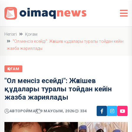
Негізгі
Қоғам
"Ол менсіз есейді": Жәкішев құдалары туралы тойдан кейін
жазба жариялады
ҚОҒАМ
"Ол менсіз есейді": Жәкішев
құдалары туралы тойдан кейін
жазба жариялады
АВТОР
ОЙМАҚ
9 МАУСЫМ, 2026
334