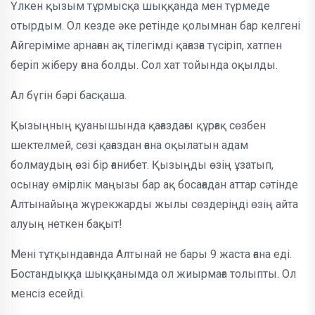
Үлкен қызым тұрмысқа шыққанда мен түрмеде
отырдым. Ол кезде әке ретінде қолымнан бар келгені
Айгеріміме арнаған ақ тілегімді қағазға түсіріп, хатпен
беріп жіберу ғана болды. Сол хат тойында оқылды.
Ал бүгін бәрі басқаша.
Қызыңның қуанышында қағаздағы құрғақ сөзбен
шектелмей, сөзі қағаздан ғана оқылатын адам
болмаудың өзі бір ғанибет. Қызыңды өзің ұзатып,
осынау өмірлік маңызы бар ақ босағадан аттар сәтінде
Алтынайыңа жүрекжарды жылы сөздеріңді өзің айта
алуың неткен бақыт!
Мені тұтқындағанда Алтынай не бары 9 жаста ғана еді.
Бостандыққа шыққанымда ол жиырмаға толыпты. Ол
менсіз есейді.