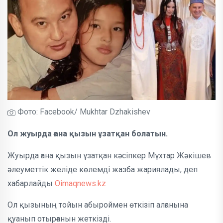
Фото: Facebook/ Mukhtar Dzhakishev
Ол жуырда ғана қызын ұзатқан болатын.
Жуырда ғана қызын ұзатқан кәсіпкер Мұхтар Жәкішев
әлеуметтік желіде көлемді жазба жариялады, деп
хабарлайды
Oimaqnews.kz
Ол қызының тойын абыроймен өткізіп алғанына
қуанып отырғанын жеткізді.