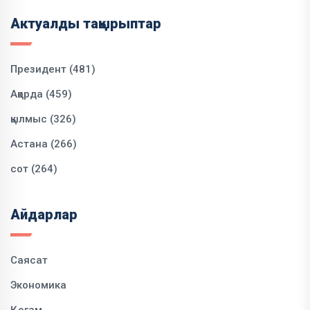
Актуалды тақырыптар
Президент (481)
Ақорда (459)
қылмыс (326)
Астана (266)
сот (264)
Айдарлар
Саясат
Экономика
Қоғам