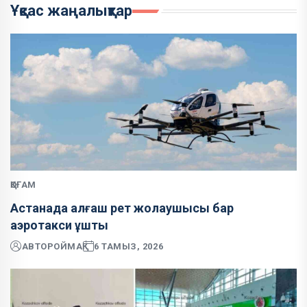
Ұқсас жаңалықтар
ҚОҒАМ
Астанада алғаш рет жолаушысы бар
аэротакси ұшты
АВТОР
ОЙМАҚ
6 ТАМЫЗ, 2026