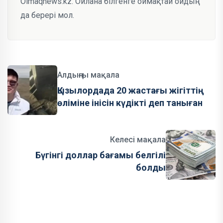
Oimaqnews.kz. Ойлана білгенге оймақтай ойдың
да берері мол.
Алдыңғы мақала
Қызылордада 20 жастағы жігіттің
өліміне інісін күдікті деп таныған
Келесі мақала
Бүгінгі доллар бағамы белгілі
болды