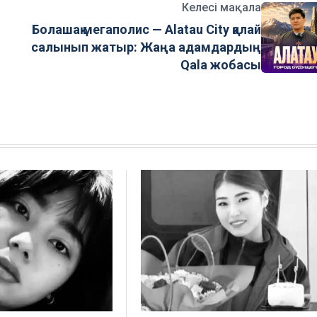
Келесі мақала
Болашақ мегаполис — Alatau City қалай
салынып жатыр: Жаңа адамдардың
Qala жобасы