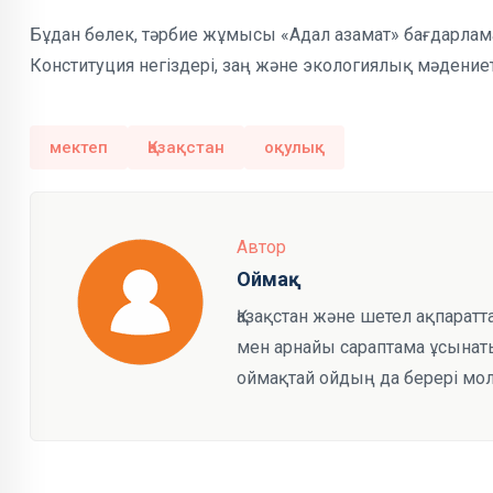
Бұдан бөлек, тәрбие жұмысы «Адал азамат» бағдарлам
Конституция негіздері, заң және экологиялық мәдениет
мектеп
Қазақстан
оқулық
Автор
Оймақ
Қазақстан және шетел ақпарат
мен арнайы сараптама ұсынаты
оймақтай ойдың да берері мол