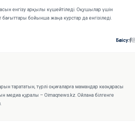
асын енгізу арқылы күшейтіледі. Оқушылар үшін
 бағыттары бойынша жаңа курстар да енгізіледі.
Бөлісу:
тарын тарататын, түрлі оқиғаларға мамандар көзқарасы
н медиа құралы – Oimaqnews.kz. Ойлана білгенге
.