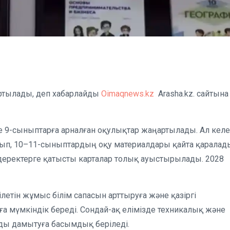
артылады, деп хабарлайды
Oimaqnews.kz
Arasha.kz. сайтына
не 9-сыныптарға арналған оқулықтар жаңартылады. Ал келе
п, 10–11-сыныптардың оқу материалдары қайта қаралад
деректерге қатысты карталар толық ауыстырылады. 2028
летін жұмыс білім сапасын арттыруға және қазіргі
 мүмкіндік береді. Сондай-ақ елімізде техникалық және
туды дамытуға басымдық беріледі.