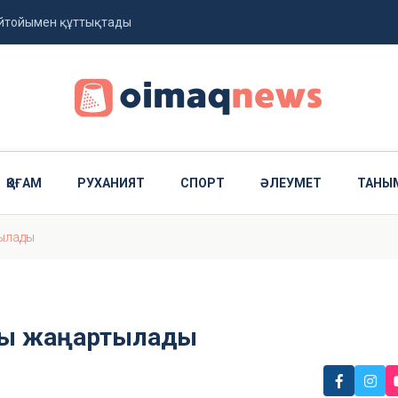
ейтойымен құттықтады
ды
ҚОҒАМ
РУХАНИЯТ
СПОРТ
ӘЛЕУМЕТ
ТАНЫ
тылады
ары жаңартылады