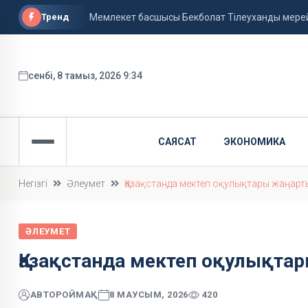
Тренд
Мемлекет басшысы Бекболат Тілеуханды мер
Түркістандықтар жылқышыға ерекше сый жаса
Қазақстанда аптап ыстық сақталады
сенбі, 8 тамыз, 2026 9:34
САЯСАТ
ЭКОНОМИКА
Негізгі
Әлеумет
Қазақстанда мектеп оқулықтары жаңар
ӘЛЕУМЕТ
Қазақстанда мектеп оқулықт
АВТОР
ОЙМАҚ
8 МАУСЫМ, 2026
420