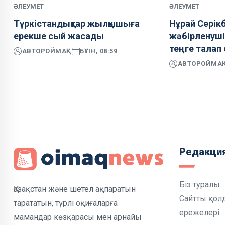
ӘЛЕУМЕТ
ӘЛЕУМЕТ
Түркістандықтар жылқышыға
Нұрай Серікб
ерекше сый жасады
жәбірленуші
теңге талап 
АВТОР
ОЙМАҚ
БҮГІН, 08:59
АВТОР
ОЙМА
Редакци
Біз туралы
Қазақстан және шетел ақпаратын
Сайтты қол
тарататын, түрлі оқиғаларға
ережелері
мамандар көзқарасы мен арнайы