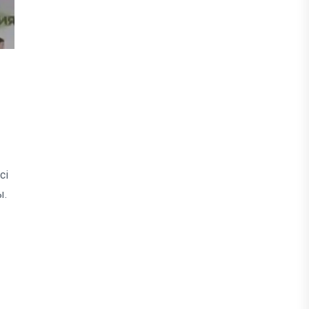
сі
ы.