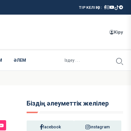
ТІРКЕЛІҢІЗ:
Кіру
М
ӘЛЕМ
Біздің әлеуметтік желілер
facebook
instagram