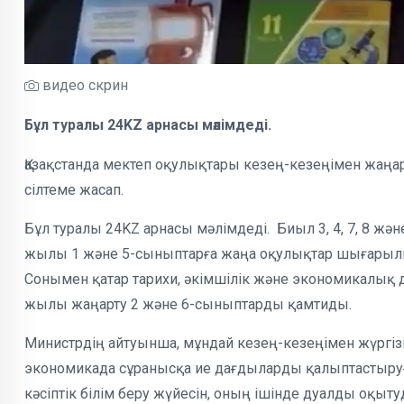
видео скрин
Бұл туралы 24KZ арнасы мәлімдеді.
Қазақстанда мектеп оқулықтары кезең-кезеңімен жаң
сілтеме жасап.
Бұл туралы 24KZ арнасы мәлімдеді. Биыл 3, 4, 7, 8 жә
жылы 1 және 5-сыныптарға жаңа оқулықтар шығарылы
Сонымен қатар тарихи, әкімшілік және экономикалық 
жылы жаңарту 2 және 6-сыныптарды қамтиды.
Министрдің айтуынша, мұндай кезең-кезеңімен жүргізі
экономикада сұранысқа ие дағдыларды қалыптастыруға
кәсіптік білім беру жүйесін, оның ішінде дуалды оқы