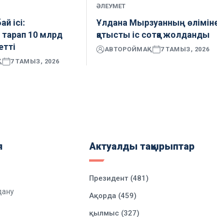
ӘЛЕУМЕТ
ай ісі:
Ұлдана Мырзуанның өлімін
 тарап 10 млрд
қатысты іс сотқа жолданды
етті
АВТОР
ОЙМАҚ
7 ТАМЫЗ, 2026
Қ
7 ТАМЫЗ, 2026
я
Актуалды тақырыптар
Президент (481)
дану
Ақорда (459)
қылмыс (327)