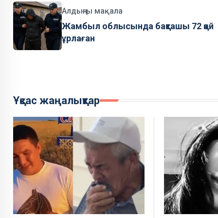
Алдыңғы мақала
Жамбыл облысында бақташы 72 қой
ұрлаған
Ұқсас жаңалықтар