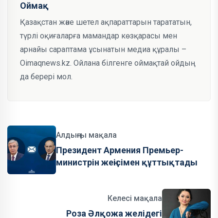
Оймақ
Қазақстан және шетел ақпараттарын тарататын,
түрлі оқиғаларға мамандар көзқарасы мен
арнайы сараптама ұсынатын медиа құралы –
Oimaqnews.kz. Ойлана білгенге оймақтай ойдың
да берері мол.
Алдыңғы мақала
Президент Армения Премьер-
министрін жеңісімен құттықтады
Келесі мақала
Роза Әлқожа желідегі