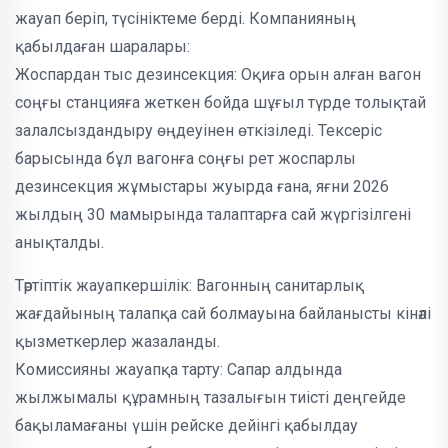
жауап беріп, түсініктеме берді. Компанияның
қабылдаған шаралары:
Жоспардан тыс дезинсекция: Оқиға орын алған вагон
соңғы станцияға жеткен бойда шұғыл түрде толықтай
залалсыздандыру өңдеуінен өткізіледі. Тексеріс
барысында бұл вагонға соңғы рет жоспарлы
дезинсекция жұмыстары жуырда ғана, яғни 2026
жылдың 30 мамырында талаптарға сай жүргізілгені
анықталды.
Тәртіптік жауапкершілік: Вагонның санитарлық
жағдайының талапқа сай болмауына байланысты кінәлі
қызметкерлер жазаланды.
Комиссияны жауапқа тарту: Сапар алдында
жылжымалы құрамның тазалығын тиісті деңгейде
бақыламағаны үшін рейске дейінгі қабылдау