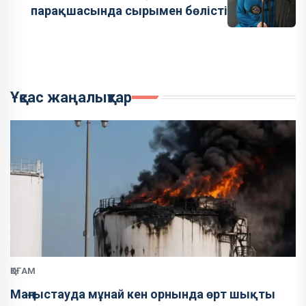
парақшасында сырымен бөлісті
Ұқсас жаңалықтар
ҚОҒАМ
Маңғыстауда мұнай кен орнында өрт шықты