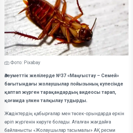
Фото: Pixabay
Әлеуметтік желілерде №37 «Маңғыстау – Семей»
бағытындағы жолаушылар пойызының купесінде
қаптап жүрген тарақандардың видеосы тарап,
қоғамда үлкен талқылау тудырды.
Жәндіктердің қабырғалар мен төсек-орындарда еркін
өріп жүргенін көруге болады. Аталған жағдайға
байланысты «Жолаушылар тасымалы» АҚ ресми