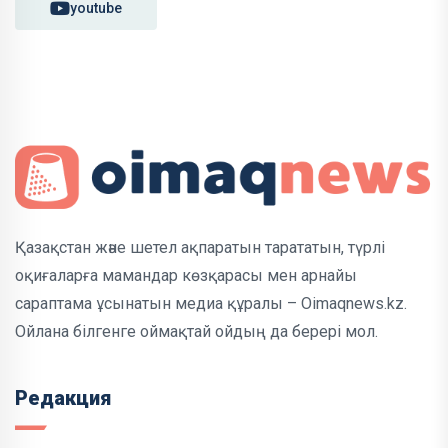
youtube
Қазақстан және шетел ақпаратын тарататын, түрлі
оқиғаларға мамандар көзқарасы мен арнайы
сараптама ұсынатын медиа құралы – Oimaqnews.kz.
Ойлана білгенге оймақтай ойдың да берері мол.
Редакция