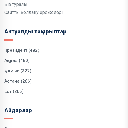
Біз туралы
Сайтты қолдану ережелері
Актуалды тақырыптар
Президент (482)
Ақорда (460)
қылмыс (327)
Астана (266)
сот (265)
Айдарлар