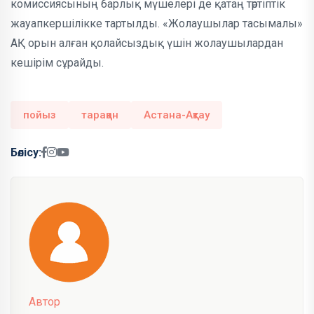
комиссиясының барлық мүшелері де қатаң тәртіптік
жауапкершілікке тартылды. «Жолаушылар тасымалы»
АҚ орын алған қолайсыздық үшін жолаушылардан
кешірім сұрайды.
пойыз
тарақан
Астана-Ақтау
Бөлісу:
Автор