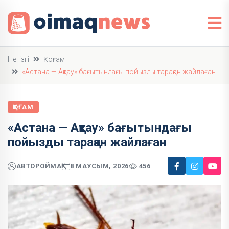
Негізгі
Қоғам
«Астана — Ақтау» бағытындағы пойызды тарақан жайлаған
ҚОҒАМ
«Астана — Ақтау» бағытындағы
пойызды тарақан жайлаған
АВТОР
ОЙМАҚ
8 МАУСЫМ, 2026
456