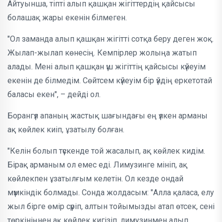
Айтуынша, тіпті алып қашқан жігіттердің қайсысы
болашақ жары екенін білмеген.
"Ол заманда алып қашқан жігітті сотқа беру деген жоқ.
Жылап-жылап көнесің. Кемпірлер жолыңа жатып
алады. Мені алып қашқан үш жігіттің қайсысы күйеуім
екенін де білмедім. Сөйтсем күйеуім бір үйдің еркетотай
баласы екен", – дейді ол.
Борангүл апаның жастық шағындағы ең үлкен арманы
ақ көйлек киіп, ұзатылу болған.
"Келін болып түскенде той жасалып, ақ көйлек кидім.
Бірақ арманым ол емес еді. Лимузинге мініп, ақ
көйлекпен ұзатылғым келетін. Ол кезде ондай
мүмкіндік болмады. Сонда жолдасым: "Алла қаласа, елу
жыл бірге өмір сүріп, алтын тойымызды атап өтсек, сені
төркініңнен ақ көйлек кигізіп, лимузинмен алып