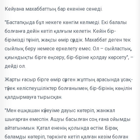
Кейуана махаббаттың бар екеніне сенеді.
"Бастапқыда бұл некеге көнгім келмеді. Екі балалы
болғанға дейін кетіп қалғым келетін. Кейін бір-
бірімізді түсініп, жақсы өмір сүрдік. Махаббат деген тек
сыйлық беру немесе еркелету емес. Ол – сыйластық,
қиындықты бірге еңсеру, бір-біріне қолдау көрсету", –
дейді ол.
Жарты ғасыр бірге өмір сүрген жұптың арасында ұсақ-
түйек келіспеушіліктер болғанымен, бір-бірінің көңілін
қалдырмауға тырысқан.
"Мен ешқашан күйеуіме дауыс көтеріп, жанжал
шығарған емеспін. Ашуы басылған соң ғана ойымды
айтатынмын. Қатал ененің қолында өстім. Бірақ
баламды көтеріп, төркінге кетіп қалған кезім болған