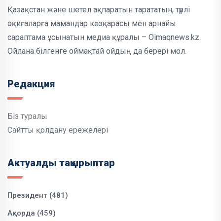
Қазақстан және шетел ақпаратын тарататын, түрлі
оқиғаларға мамандар көзқарасы мен арнайы
сараптама ұсынатын медиа құралы – Oimaqnews.kz.
Ойлана білгенге оймақтай ойдың да берері мол.
Редакция
Біз туралы
Сайтты қолдану ережелері
Актуалды тақырыптар
Президент (481)
Ақорда (459)