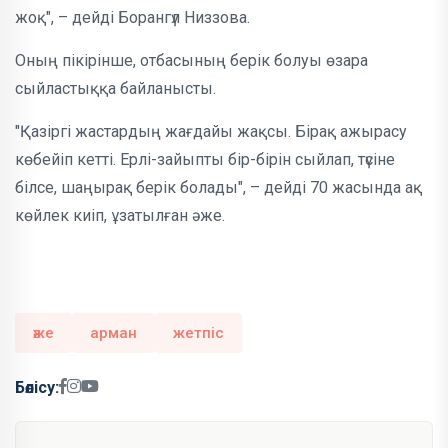
жоқ", – дейді Борангүл Низзова.
Оның пікірінше, отбасының берік болуы өзара
сыйластыққа байланысты.
"Қазіргі жастардың жағдайы жақсы. Бірақ ажырасу
көбейіп кетті. Ерлі-зайыпты бір-бірін сыйлап, түсіне
білсе, шаңырақ берік болады", – дейді 70 жасында ақ
көйлек киіп, ұзатылған әже.
әже
арман
жетпіс
Бөлісу: