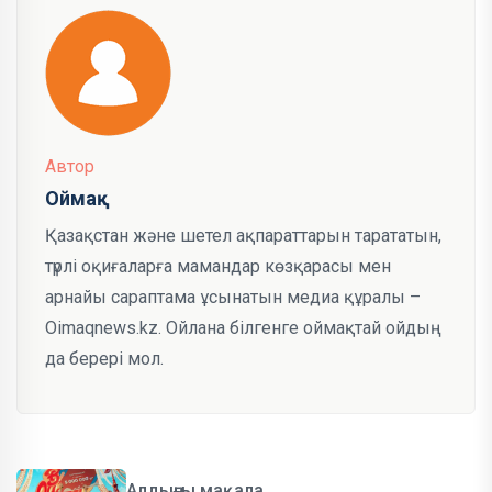
Автор
Оймақ
Қазақстан және шетел ақпараттарын тарататын,
түрлі оқиғаларға мамандар көзқарасы мен
арнайы сараптама ұсынатын медиа құралы –
Oimaqnews.kz. Ойлана білгенге оймақтай ойдың
да берері мол.
Алдыңғы мақала