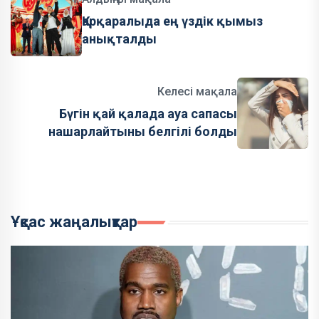
Қарқаралыда ең үздік қымыз
анықталды
Келесі мақала
Бүгін қай қалада ауа сапасы
нашарлайтыны белгілі болды
Ұқсас жаңалықтар