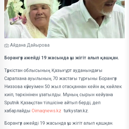
Айдана Дайырова
Борангүл әжейді 19 жасында үш жігіт алып қашқан.
Түркістан облысының Қазығұрт ауданындағы
Сарапхана ауылының 70 жастағы тұрғыны Борангүл
Низзова күйеуімен 50 жыл отасқаннан кейін ақ көйлек
киіп, төркінінен ұзатылды. Мұның сырын кейуана
Sputnik Қазақстан тілшісіне айтып берді, деп
хабарлайды
Oimaqnews.kz
turkystan.kz.
Борангүл әжейді 19 жасында үш жігіт алып қашқан.