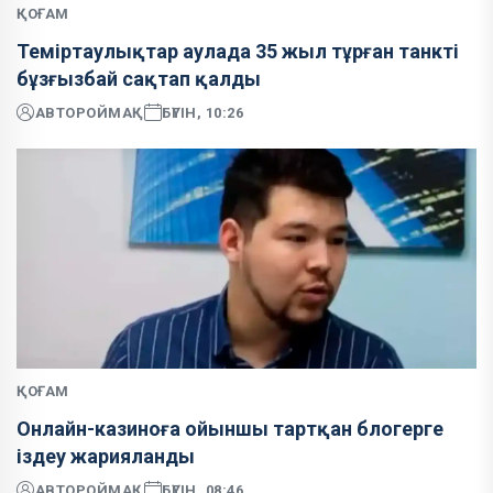
ҚОҒАМ
Теміртаулықтар аулада 35 жыл тұрған танкті
бұзғызбай сақтап қалды
АВТОР
ОЙМАҚ
БҮГІН, 10:26
ҚОҒАМ
Онлайн-казиноға ойыншы тартқан блогерге
іздеу жарияланды
АВТОР
ОЙМАҚ
БҮГІН, 08:46