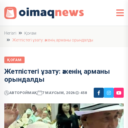
Негізгі
Қоғам
Жетпістегі ұзату: әженің арманы орындалды
ҚОҒАМ
Жетпістегі ұзату: әженің арманы
орындалды
АВТОР
ОЙМАҚ
7 МАУСЫМ, 2026
458