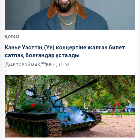
ҚОҒАМ
Канье Уэсттің (Ye) концертіне жалған билет
сатпақ болғандар ұсталды
АВТОР
ОЙМАҚ
БҮГІН, 11:02