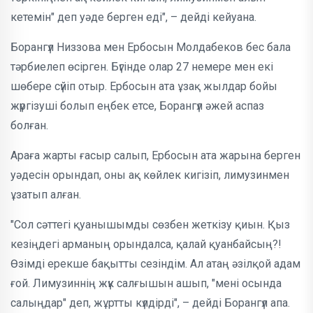
кетемін" деп уәде берген еді", – дейді кейуана.
Борангүл Низзова мен Ербосын Молдабеков бес бала
тәрбиелеп өсірген. Бүгінде олар 27 немере мен екі
шөбере сүйіп отыр. Ербосын ата ұзақ жылдар бойы
жүргізуші болып еңбек етсе, Борангүл әжей аспаз
болған.
Араға жарты ғасыр салып, Ербосын ата жарына берген
уәдесін орындап, оны ақ көйлек кигізіп, лимузинмен
ұзатып алған.
"Сол сәттегі қуанышымды сөзбен жеткізу қиын. Қыз
кезіңдегі арманың орындалса, қалай қуанбайсың?!
Өзімді ерекше бақытты сезіндім. Ал атаң әзілқой адам
ғой. Лимузиннің жүк салғышын ашып, "мені осында
салыңдар" деп, жұртты күлдірді", – дейді Борангүл апа.