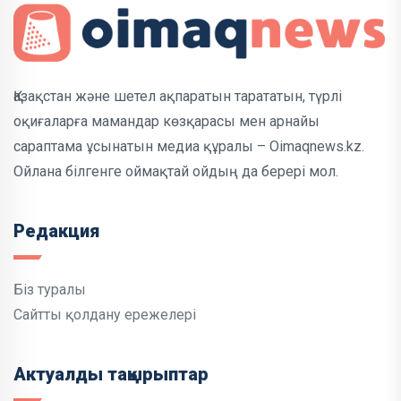
Қазақстан және шетел ақпаратын тарататын, түрлі
оқиғаларға мамандар көзқарасы мен арнайы
сараптама ұсынатын медиа құралы – Oimaqnews.kz.
Ойлана білгенге оймақтай ойдың да берері мол.
Редакция
Біз туралы
Сайтты қолдану ережелері
Актуалды тақырыптар