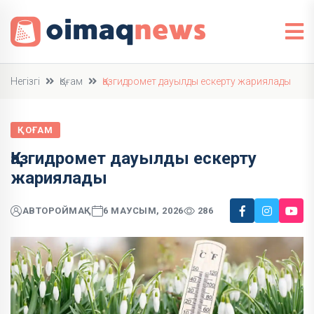
Негізгі
Қоғам
Қазгидромет дауылды ескерту жариялады
ҚОҒАМ
Қазгидромет дауылды ескерту
жариялады
АВТОР
ОЙМАҚ
6 МАУСЫМ, 2026
286