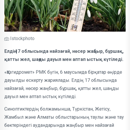
Istockphoto
Елдің 17 облысында найзағай, нөсер жаңбыр, бұршақ,
қатты жел, шаңды дауыл мен аптап ыстық күтіледі.
«Қазгидромет» РМК бүгін, 6 маусымда бірқатар өңірде
дауылды ескерту жариялады. Елдің 17 облысында
найзағай, нөсер жаңбыр, бұршақ, қатты жел, шаңды
дауыл мен аптап ыстық күтіледі.
Синоптиктердің болжамынша, Түркістан, Жетісу,
Жамбыл және Алматы облыстарының таулы және тау
бөктеріндегі аудандарында жаңбыр мен найзағай