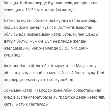
болады. Кей жерлерде бұршақ түсіп, желдің екпіні
секундына 15-20 метрге дейін жетеді.
Батыс Қазақстан облысында күндіз қатты жаңбыр,
бұршақ және дауыл күтілсе, Солтүстік Қазақстан
облысында найзағаймен қатар бұршақ пен шаңды
дауыл болуы мүмкін. Бұл өңірлерде желдің
жылдамдығы кей жерлерде 23-28 м/с дейін
күшейеді.
Ақмола, Қостанай, Ақтөбе, Атырау және Маңғыстау
облыстарында жаңбыр мен найзағай болжануда. Кей
өңірлерде тұман түсіп, жел күшейеді.
Сонымен қатар Павлодар және Абай облыстарында
күндіз ауа температурасы 35 градусқа дейін көтеріліп,
қатты ыстық сақталады.