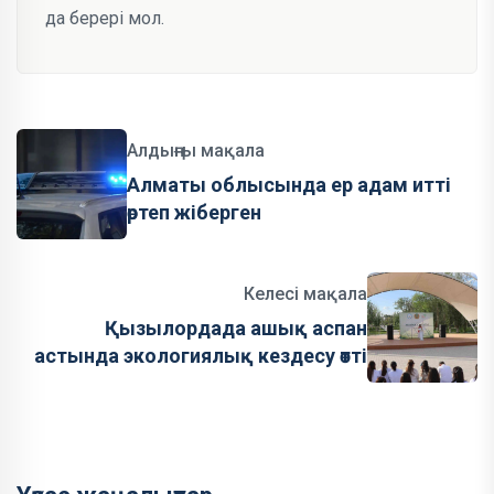
да берері мол.
Алдыңғы мақала
Алматы облысында ер адам итті
өртеп жіберген
Келесі мақала
Қызылордада ашық аспан
астында экологиялық кездесу өтті