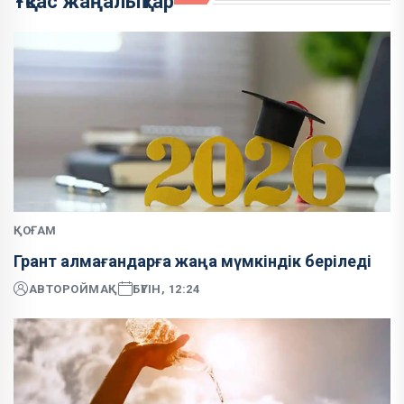
Ұқсас жаңалықтар
ҚОҒАМ
Грант алмағандарға жаңа мүмкіндік беріледі
АВТОР
ОЙМАҚ
БҮГІН, 12:24