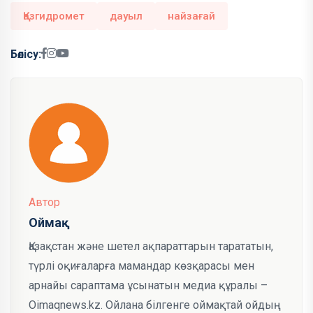
Қазгидромет
дауыл
найзағай
Бөлісу:
Автор
Оймақ
Қазақстан және шетел ақпараттарын тарататын,
түрлі оқиғаларға мамандар көзқарасы мен
арнайы сараптама ұсынатын медиа құралы –
Oimaqnews.kz. Ойлана білгенге оймақтай ойдың