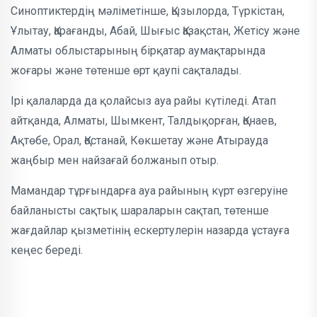
Синоптиктердің мәліметінше, Қызылорда, Түркістан,
Ұлытау, Қарағанды, Абай, Шығыс Қазақстан, Жетісу және
Алматы облыстарының бірқатар аумақтарында
жоғары және төтенше өрт қаупі сақталады.
Ірі қалаларда да қолайсыз ауа райы күтіледі. Атап
айтқанда, Алматы, Шымкент, Талдықорған, Қонаев,
Ақтөбе, Орал, Қостанай, Көкшетау және Атырауда
жаңбыр мен найзағай болжанып отыр.
Мамандар тұрғындарға ауа райының күрт өзгеруіне
байланысты сақтық шараларын сақтап, төтенше
жағдайлар қызметінің ескертулерін назарда ұстауға
кеңес береді.