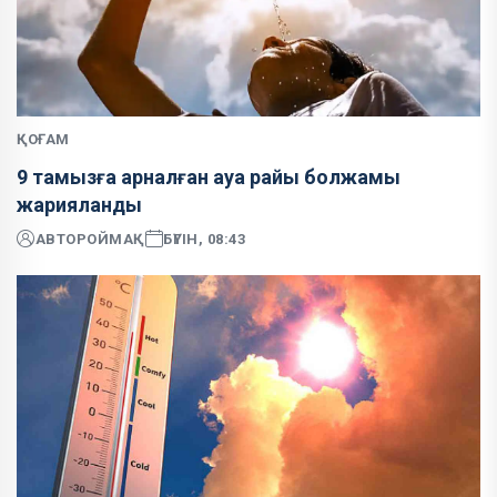
ҚОҒАМ
9 тамызға арналған ауа райы болжамы
жарияланды
АВТОР
ОЙМАҚ
БҮГІН, 08:43