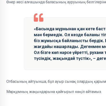
Өнер иесі алғашында баласының ауруының белгілерін
«Басында мұрнынан қан кете бастад
мән бермедік. Ол кезде баланы тіп
біз жұмысқа байланысты бердік. Е
жағдайы нашарлады. Дегенмен ме
Ол бізге көп нәрсе үйретті, рухани т
түсіндік, жақындай түстік», – дег
Отбасының айтуынша, бұл ауыр сынақ олардың қарым-қа
Марқұмның жақындарына қайғырып көңіл айтамыз.