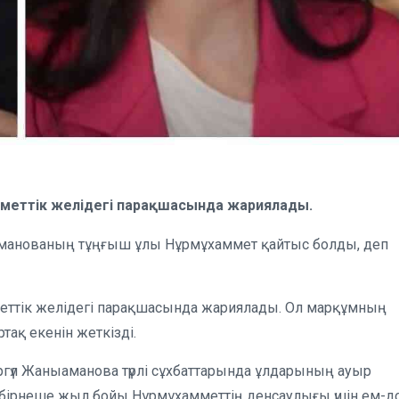
уметтік желідегі парақшасында жариялады.
аманованың тұңғыш ұлы Нұрмұхаммет қайтыс болды, деп
еттік желідегі парақшасында жариялады. Ол марқұмның
ақ екенін жеткізді.
аргүл Жаныаманова түрлі сұхбаттарында ұлдарының ауыр
лар бірнеше жыл бойы Нұрмұхамметтің денсаулығы үшін ем-д