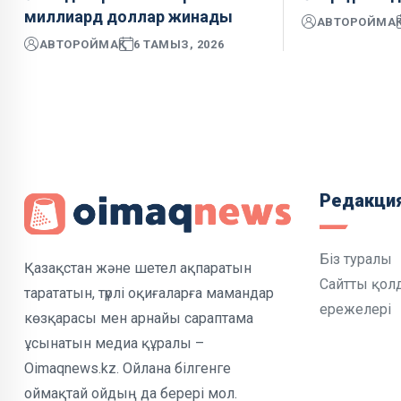
миллиард доллар жинады
АВТОР
ОЙМАҚ
АВТОР
ОЙМАҚ
6 ТАМЫЗ, 2026
Редакци
Біз туралы
Қазақстан және шетел ақпаратын
Сайтты қол
тарататын, түрлі оқиғаларға мамандар
ережелері
көзқарасы мен арнайы сараптама
ұсынатын медиа құралы –
Oimaqnews.kz. Ойлана білгенге
оймақтай ойдың да берері мол.