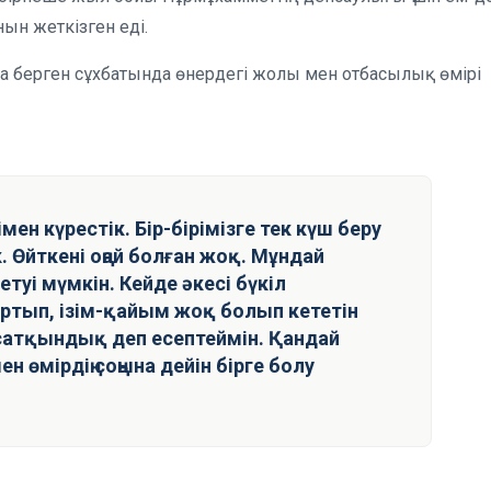
нын жеткізген еді.
а берген сұхбатында өнердегі жолы мен отбасылық өмірі
н күрестік. Бір-бірімізге тек күш беру
. Өйткені оңай болған жоқ. Мұндай
уі мүмкін. Кейде әкесі бүкіл
артып, ізім-қайым жоқ болып кететін
сатқындық деп есептеймін. Қандай
ен өмірдің соңына дейін бірге болу