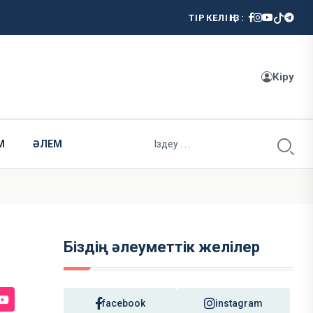
ТІРКЕЛІҢІЗ:
Кіру
М
ӘЛЕМ
Біздің әлеуметтік желілер
facebook
instagram