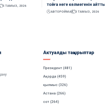
тойға неге келмегенін айтт
5 ТАМЫЗ, 2026
АВТОР
ОЙМАҚ
3 ТАМЫЗ, 2026
я
Актуалды тақырыптар
Президент (481)
дану
Ақорда (459)
қылмыс (326)
Астана (266)
сот (264)