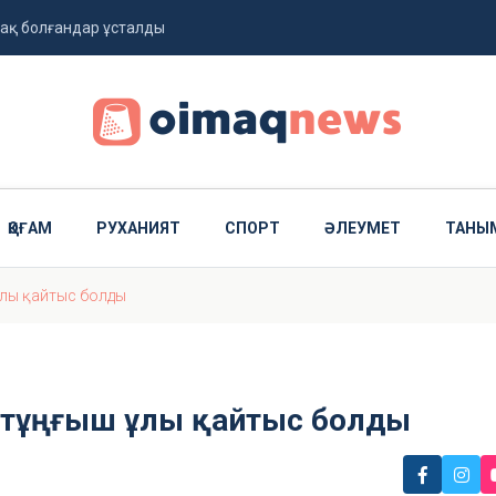
тпақ болғандар ұсталды
арыз алушыларға маңызды өзгеріс
ҚОҒАМ
РУХАНИЯТ
СПОРТ
ӘЛЕУМЕТ
ТАНЫ
ұлы қайтыс болды
 тұңғыш ұлы қайтыс болды