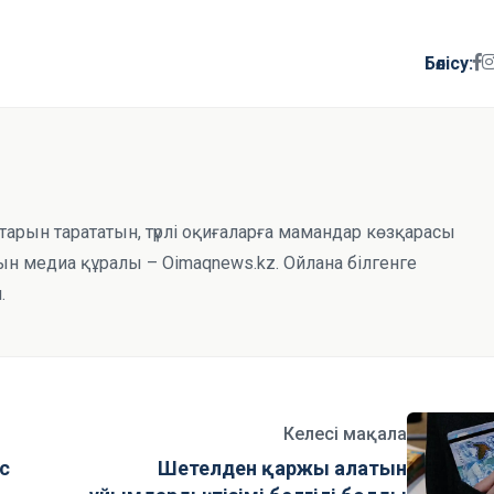
Бөлісу:
тарын тарататын, түрлі оқиғаларға мамандар көзқарасы
н медиа құралы – Oimaqnews.kz. Ойлана білгенге
.
Келесі мақала
с
Шетелден қаржы алатын