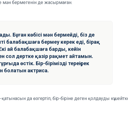
е мән бермегенін де жасырмаған.
ы. Бұған көбісі мән бермейді, біз де
ті балабақшаға бермеу керек еді, бірақ
кі ай балабақшаға барды, кейін
н сол дертке қазір рақмет айтамын.
ұрғыда өстік. Бір-бірімізді тереңірек
ен болатын актриса.
тынасын да өзгертіп, бір-біріне деген қолдауды күшейтк