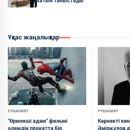
хатын табыстады
Ұқсас жаңалықтар
РУХАНИЯТ
РУХАНИЯТ
"Өрмекші адам" фильмі
Көрнекті ки
әлемдік прокатта бір
Әмірқұлов д