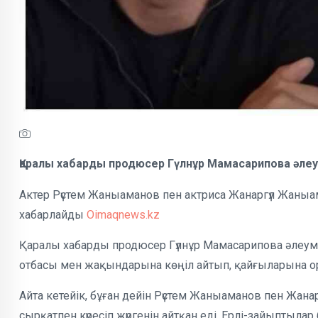
Қаралы хабарды продюсер Гүлнұр Мамасарипова әле
Актер Рүстем Жаныаманов пен актриса Жанаргүл Жаны
хабарлайды
Oimaqnews.kz
Қаралы хабарды продюсер Гүлнұр Мамасарипова әлеум
отбасы мен жақындарына көңіл айтып, қайғыларына орт
Айта кетейік, бұған дейін Рүстем Жаныаманов пен Жан
сырқатпен күресіп жүргенін айтқан еді. Ерлі-зайыпты