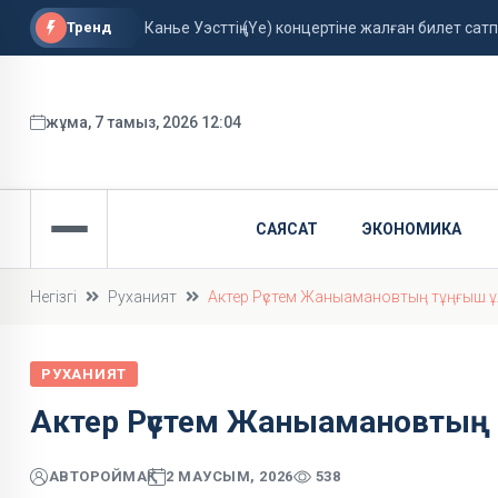
Тренд
Канье Уэсттің (Ye) концертіне жалған билет са
Ескекшілер екі алтын жеңіп алды
Кредитті ерте жапсаңыз, айыппұл төлемейсіз: қ
жұма, 7 тамыз, 2026 12:04
САЯСАТ
ЭКОНОМИКА
Негізгі
Руханият
Актер Рүстем Жаныамановтың тұңғыш 
РУХАНИЯТ
Актер Рүстем Жаныамановтың
АВТОР
ОЙМАҚ
2 МАУСЫМ, 2026
538