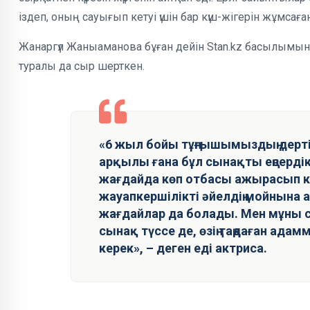
іздеп, оның сауығып кетуі үшін бар күш-жігерін жұмсаға
Жанаргүл Жаныаманова бұған дейін Stan.kz басылымын
туралы да сыр шерткен.
«6 жыл бойы тұңғышымыздың дертіме
арқылы ғана бұл сынақты еңсердік
жағдайда көп отбасы ажырасып кет
жауапкершілікті әйелдің мойнына 
жағдайлар да болады. Мен мұны 
сынақ түссе де, өзің таңдаған адамм
керек», – деген еді актриса.