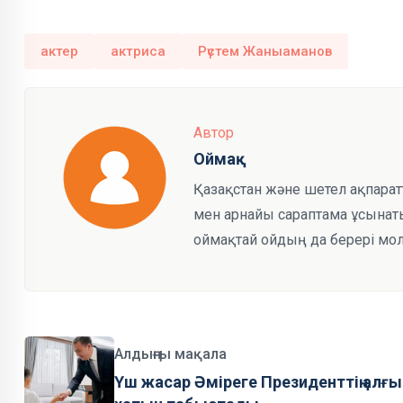
актер
актриса
Рүстем Жаныаманов
Автор
Оймақ
Қазақстан және шетел ақпарат
мен арнайы сараптама ұсынаты
оймақтай ойдың да берері мол
Алдыңғы мақала
Үш жасар Әміреге Президенттің алғы