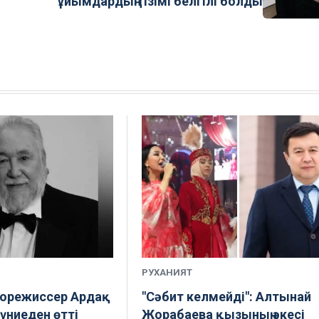
ұйымдардың тізімі белгілі болды
РУХАНИЯТ
норежиссер Ардақ
"Сәбит келмейді": Алтынай
үниеден өтті
Жорабаева қызының әкесі