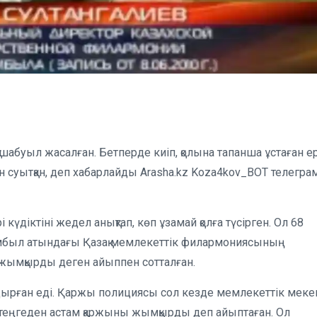
шабуыл жасалған. Бетперде киіп, қолына тапанша ұстаған е
ін суытқан, деп хабарлайды Arasha.kz Koza4kov_BOT телегра
үдіктіні жедел анықтап, көп ұзамай қолға түсірген. Ол 68
мбыл атындағы Қазақ мемлекеттік филармониясының
 жымқырды деген айыппен сотталған.
дырған еді. Қаржы полициясы сол кезде мемлекеттік мек
теңгеден астам қаржыны жымқырды деп айыптаған. Ол