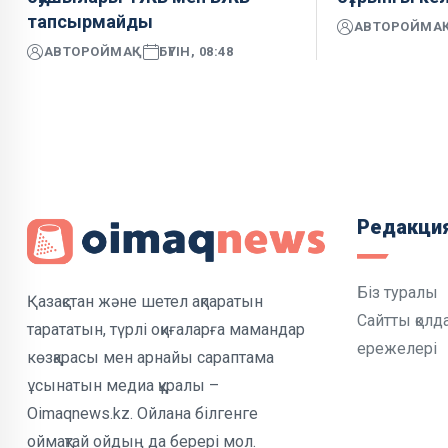
тапсырмайды
АВТОР
ОЙМА
АВТОР
ОЙМАҚ
БҮГІН, 08:48
Редакци
Біз туралы
Қазақстан және шетел ақпаратын
Сайтты қолд
тарататын, түрлі оқиғаларға мамандар
ережелері
көзқарасы мен арнайы сараптама
ұсынатын медиа құралы –
Oimaqnews.kz. Ойлана білгенге
оймақтай ойдың да берері мол.