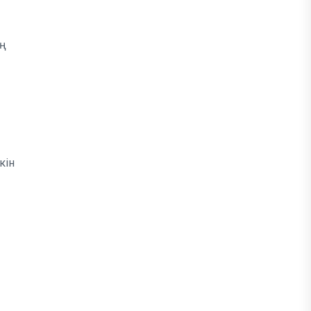
ың
кін