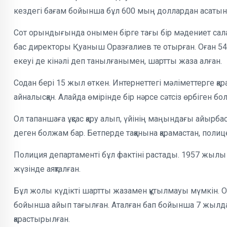
кездегі бағам бойынша бұл 600 мың доллардан асатын 
Сот орындығында онымен бірге тағы бір мәдениет сал
бас директоры Қуаныш Оразғалиев те отырған. Оған 54
екеуі де кінәлі деп танылғанымен, шартты жаза алған.
Содан бері 15 жыл өткен. Интернеттегі мәліметтерге 
айналысқан. Алайда өмірінде бір нәрсе сәтсіз өрбіген бол
Ол тапаншаға ұқсас қару алып, үйінің маңындағы айырб
деген болжам бар. Бетперде таққанына қарамастан, полиц
Полиция департаменті бұл фактіні растады. 1957 жылы 
жүзінде аяқталған.
Бұл жолы күдікті шартты жазамен құтылмауы мүмкін. Оғ
бойынша айып тағылған. Аталған бап бойынша 7 жылд
қарастырылған.