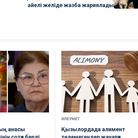
әйелі желіде жазба жариялады
ӘЛЕУМЕТ
ың анасы
Қызылордада алимент
нін сотқа берді
төлемегендер жауапқа