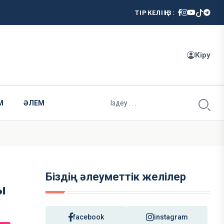
ТІРКЕЛІҢІЗ:
Кіру
М
ӘЛЕМ
Біздің әлеуметтік желілер
ы
facebook
instagram