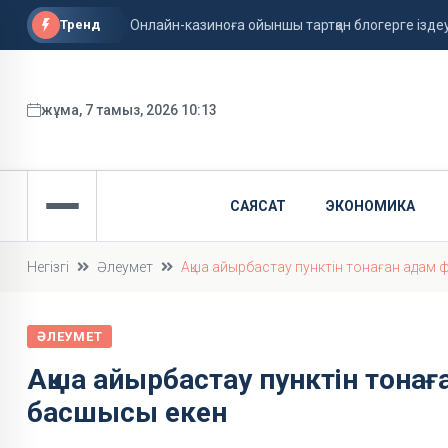
Тренд
Онлайн-казиноға ойыншы тартқан блогерге ізд
Тоқаев Халық қаһарманы Иван Гапичтің отбасына 
Енді бастауыш сынып оқушылары ТЖБ мен БЖБ
жұма, 7 тамыз, 2026 10:13
САЯСАТ
ЭКОНОМИКА
Негізгі
Әлеумет
Ақша айырбастау пунктін тонаған ада
ӘЛЕУМЕТ
Ақша айырбастау пунктін тон
басшысы екен