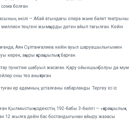
сома болған.
асының өкілі — Абай атындағы опера және балет театрын
 миллион теңгені жымқырды деген айып тағылған. Кейін
қарағанда, Аян Сұлтанғалиев кейін ауыл шаруашылығымен
уы керек, ақыры қарақшылыққа барған.
астау пунктіне шабуыл жасаған. Қару ойыншық болуы да мүм
ейлер оны тез анықтаған.
туған ер адамның ұсталғаны хабарланды. Тергеу ісі іс
ан Қылмыстық кодекстің 192-бабы 3-бөлігі — «қарақшылық»
ан 12 жылға дейін бас бостандығынан айыру жазасы