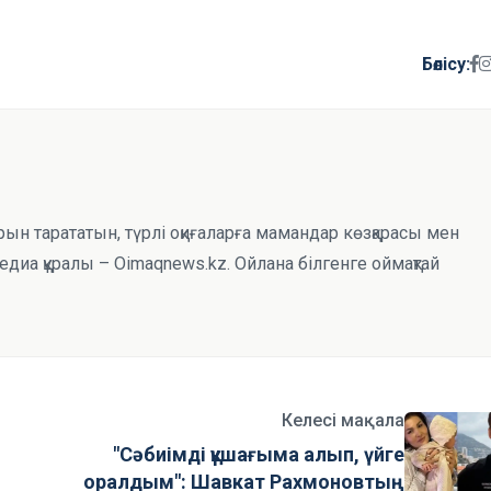
Бөлісу:
рын тарататын, түрлі оқиғаларға мамандар көзқарасы мен
иа құралы – Oimaqnews.kz. Ойлана білгенге оймақтай
Келесі мақала
"Сәбиімді құшағыма алып, үйге
оралдым": Шавкат Рахмоновтың