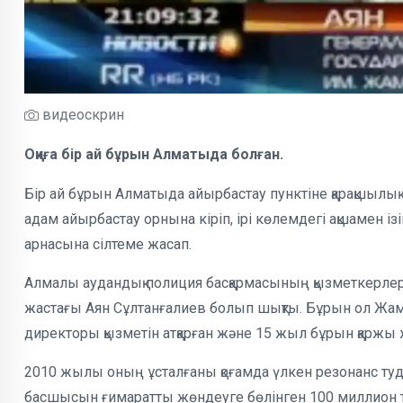
видеоскрин
Оқиға бір ай бұрын Алматыда болған.
Бір ай бұрын Алматыда айырбастау пунктіне қарақшылық 
адам айырбастау орнына кіріп, ірі көлемдегі ақшамен із
арнасына сілтеме жасап.
Алмалы аудандық полиция басқармасының қызметкерлері к
жастағы Аян Сұлтанғалиев болып шықты. Бұрын ол Жа
директоры қызметін атқарған және 15 жыл бұрын қаржы
2010 жылы оның ұсталғаны қоғамда үлкен резонанс ту
басшысын ғимаратты жөндеуге бөлінген 100 миллион 