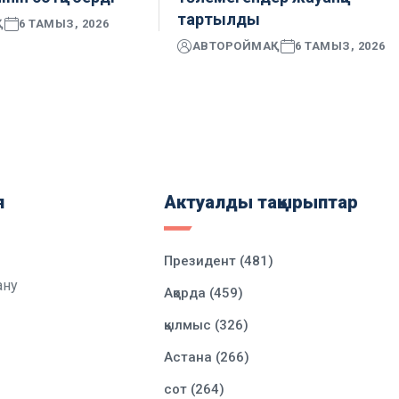
тартылды
Қ
6 ТАМЫЗ, 2026
АВТОР
ОЙМАҚ
6 ТАМЫЗ, 2026
я
Актуалды тақырыптар
Президент (481)
ану
Ақорда (459)
қылмыс (326)
Астана (266)
сот (264)