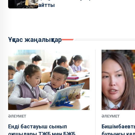
айтты
Ұқсас жаңалықтар
ӘЛЕУМЕТ
ӘЛЕУМЕТ
Енді бастауыш сынып
Бишімбаевт
оқушылары ТЖБ мен БЖБ
бұрынғы келі