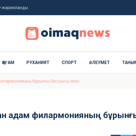
еу жарияланды
көңіл айтты
 тапсырмайды
ҚОҒАМ
РУХАНИЯТ
СПОРТ
ӘЛЕУМЕТ
ТАНЫ
м филармонияның бұрынғы басшысы екен
аған адам филармонияның бұрынғ