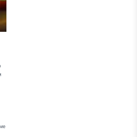
р
м
еме