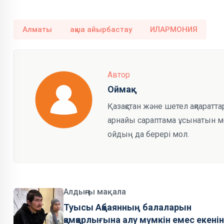
Алматы
ақша айырбастау
ИЛАРМОНИЯ
Автор
Оймақ
Қазақстан және шетел ақпаратта
арнайы сараптама ұсынатын мед
ойдың да берері мол.
Алдыңғы мақала
Туысы Ақбаянның балаларын
қамқорлығына алу мүмкін емес екенін