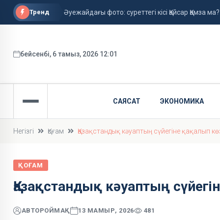
Тренд
Әуежайдағы фото: суреттегі кісі Қайсар Қамза ма?
Қызылордада алимент төлемегендер жауапқа 
Бишімбаевтың анасы бұрынғы келінін сотқа бер
бейсенбі, 6 тамыз, 2026 12:01
САЯСАТ
ЭКОНОМИКА
Негізгі
Қоғам
Қазақстандық кәуаптың сүйегіне қақалып к
ҚОҒАМ
Қазақстандық кәуаптың сүйег
АВТОР
ОЙМАҚ
13 МАМЫР, 2026
481