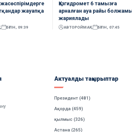
жасөспірімдерге
Қазгидромет 6 тамызға
тқандар жауапқа
арналған ауа райы болжам
жариялады
Қ
БҮГІН, 09:39
АВТОР
ОЙМАҚ
БҮГІН, 07:45
я
Актуалды тақырыптар
Президент (481)
ану
Ақорда (459)
қылмыс (326)
Астана (265)