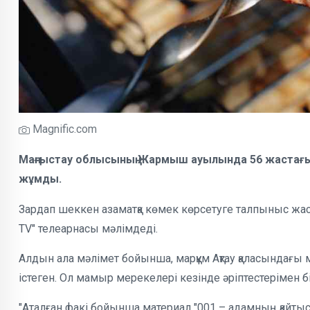
Magnific.com
Маңғыстау облысының Жармыш ауылында 56 жастағы 
жұмды.
Зардап шеккен азаматқа көмек көрсетуге талпыныс жаса
TV" телеарнасы мәлімдеді.
Алдын ала мәлімет бойынша, марқұм Ақтау қаласындағы 
істеген. Ол мамыр мерекелері кезінде әріптестерімен бі
"Аталған факі бойынша материал "001 – адамның қайты