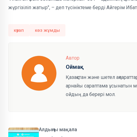
жүргізіліп жатыр", – деп түсініктеме берді Айгерім Иба
кәуап
көз жұмды
Автор
Оймақ
Қазақстан және шетел ақпаратта
арнайы сараптама ұсынатын мед
ойдың да берері мол.
Алдыңғы мақала