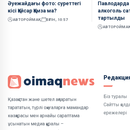
Әуежайдағы фото: суреттегі
Павлодарда 
кісі Қайсар Қамза ма?
алкоголь са
тартылды
АВТОР
ОЙМАҚ
БҮГІН, 10:57
АВТОР
ОЙМА
Редакци
Біз туралы
Қазақстан және шетел ақпаратын
Сайтты қолд
тарататын, түрлі оқиғаларға мамандар
ережелері
көзқарасы мен арнайы сараптама
ұсынатын медиа құралы –