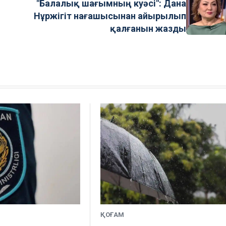
"Балалық шағымның куәсі": Дана
Нұржігіт нағашысынан айырылып
қалғанын жазды
ҚОҒАМ