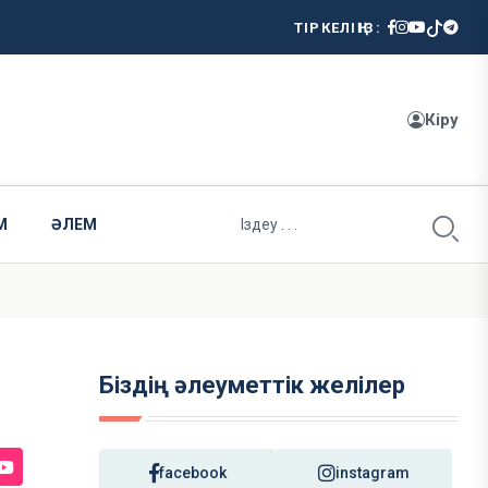
ТІРКЕЛІҢІЗ:
Кіру
М
ӘЛЕМ
Біздің әлеуметтік желілер
facebook
instagram