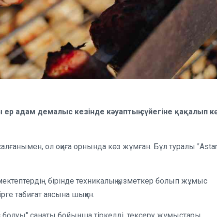
ер адам демалыс кезінде кәуаптың сүйегіне қақалып к
лғанымен, ол оқиға орнында көз жұмған. Бұл туралы "Asta
мектептердің бірінде техникалық қызметкер болып жұмыс
рге табиғат аясына шыққан.
с болуы" санаты бойынша тіркелді, тексеру жұмыстары