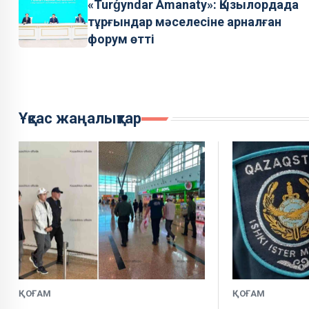
«Turǵyndar Amanaty»: Қызылордада
тұрғындар мәселесіне арналған
форум өтті
Ұқсас жаңалықтар
ҚОҒАМ
ҚОҒАМ