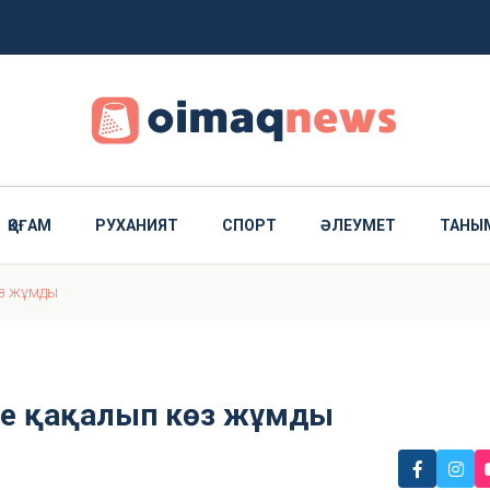
тартылды
ді
ҚОҒАМ
РУХАНИЯТ
СПОРТ
ӘЛЕУМЕТ
ТАНЫ
өз жұмды
іне қақалып көз жұмды