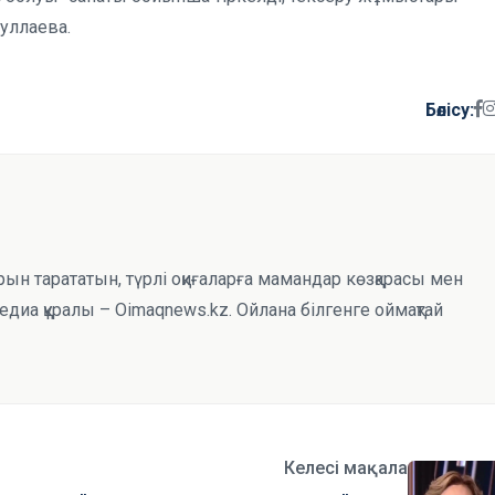
туллаева.
Бөлісу:
рын тарататын, түрлі оқиғаларға мамандар көзқарасы мен
иа құралы – Oimaqnews.kz. Ойлана білгенге оймақтай
Келесі мақала