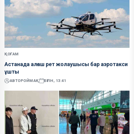
ҚОҒАМ
Астанада алғаш рет жолаушысы бар аэротакси
ұшты
АВТОР
ОЙМАҚ
БҮГІН, 13:41