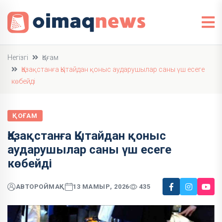
Негізгі
Қоғам
Қазақстанға Қытайдан қоныс аударушылар саны үш есеге
көбейді
ҚОҒАМ
Қазақстанға Қытайдан қоныс
аударушылар саны үш есеге
көбейді
АВТОР
ОЙМАҚ
13 МАМЫР, 2026
435