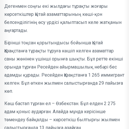
Дегенмен соңғы екі жылдағы тұрақты жоғары
көрсеткіштер Қытай азаматтарының көші-қон
белсенділігінің өсу үрдісі қалыптасып келе жатқанын
аңғартады.
Бірінші тоқсан қорытындысы бойынша Қытай
Қазақстанға тұрақты тұруға көшіп келген азаматтар
саны жөнінен үшінші орынға шықты. Бұл ретте екінші
орында тұрған Ресейден айырмашылық небәрі бес
адамды құрады. Ресейден Қазақстанға 1 265 иммигрант
келген. Бұл өткен жылмен салыстырғанда 29 пайызға
көп.
Көш бастап тұрған ел – Өзбекстан. Бұл елден 2 275
адам қоныс аударған. Алайда мұнда керісінше
төмендеу байқалды – көрсеткіш былтырғы жылмен
салыстырғанда 13 пайызға азайған.