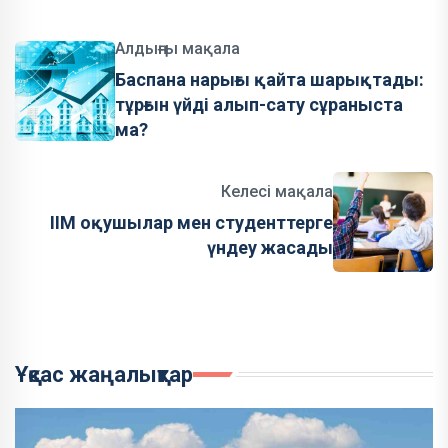
Алдыңғы мақала
Баспана нарығы қайта шарықтады:
тұрғын үйді алып-сату сұраныста
ма?
Келесі мақала
ІІМ оқушылар мен студенттерге
үндеу жасады
Ұқсас жаңалықтар