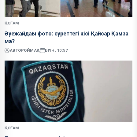
ҚОҒАМ
Әуежайдағы фото: суреттегі кісі Қайсар Қамза
ма?
АВТОР
ОЙМАҚ
БҮГІН, 10:57
ҚОҒАМ