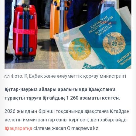
Фото: ҚР Еңбек және әлеуметтік қорғау министрлігі
Қаңтар-наурыз айлары аралығында Қазақстанға
тұрақты тұруға Қытайдың 1 260 азаматы келген.
2026 жылдың бірінші тоқсанында Қазақстанға Қытайдан
келетін иммигранттар саны күрт өсті, деп хабарлайды
Қазақпаратқа
сілтеме жасап Oimaqnews.kz.