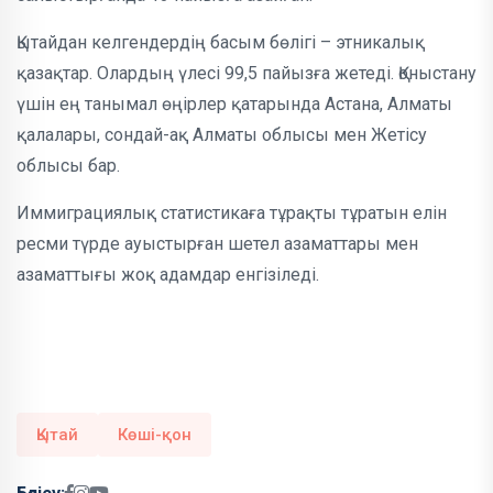
Қытайдан келгендердің басым бөлігі – этникалық
қазақтар. Олардың үлесі 99,5 пайызға жетеді. Қоныстану
үшін ең танымал өңірлер қатарында Астана, Алматы
қалалары, сондай-ақ Алматы облысы мен Жетісу
облысы бар.
Иммиграциялық статистикаға тұрақты тұратын елін
ресми түрде ауыстырған шетел азаматтары мен
азаматтығы жоқ адамдар енгізіледі.
Қытай
Көші-қон