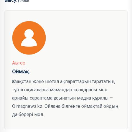
Бөлісу:
Автор
Оймақ
Қазақстан және шетел ақпараттарын тарататын,
түрлі оқиғаларға мамандар көзқарасы мен
арнайы сараптама ұсынатын медиа құралы –
Oimaqnews.kz. Ойлана білгенге оймақтай ойдың
да берері мол.