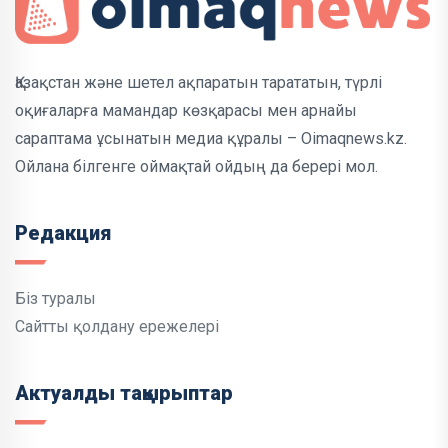
Қазақстан және шетел ақпаратын тарататын, түрлі
оқиғаларға мамандар көзқарасы мен арнайы
сараптама ұсынатын медиа құралы – Oimaqnews.kz.
Ойлана білгенге оймақтай ойдың да берері мол.
Редакция
Біз туралы
Сайтты қолдану ережелері
Актуалды тақырыптар