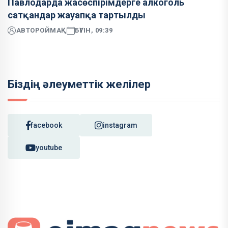
Павлодарда жасөспірімдерге алкоголь
сатқандар жауапқа тартылды
АВТОР
ОЙМАҚ
БҮГІН, 09:39
Біздің әлеуметтік желілер
facebook
instagram
youtube