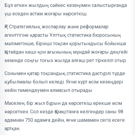
Бұл өткен жылдың сәйкес кезеңімен салыстырғанда
үш еседен астам жоғары көрсеткіш.
ҚР Стратегиялық жоспарлау және реформалар
агенттігіне қарасты Ұлттық статистика бюросының
мәліметінше, бірінші тоқсан қорытындысы бойынша
Қытайдан көші-қон ағынының мұндай жоғары деңгейі
кемінде соңғы тоғыз жылда алғаш рет тіркеліп отыр.
Сонымен қатар тоқсандық статистика дәстүрлі түрде
құбылмалы болып келеді. Яғни күрт өсім кезеңдері
кейін төмендеумен алмасып отырады.
Мәселен, бір жыл бұрын да көрсеткіш ерекше өсім
көрсеткен. Сол кезде Қазақстанға келгендер саны 98
адамнан 750 адамға дейін, яғни шамамен сегіз есеге
артқан.