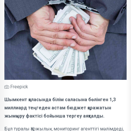
Freepick
Шымкент қаласында білім саласына бөлінген 1,3
миллиард теңгеден астам бюджет қаражатын
жымқыру фактісі бойынша тергеу аяқталды.
Бұл туралы Қаржылық мониторинг агенттігі мәлімдеді,