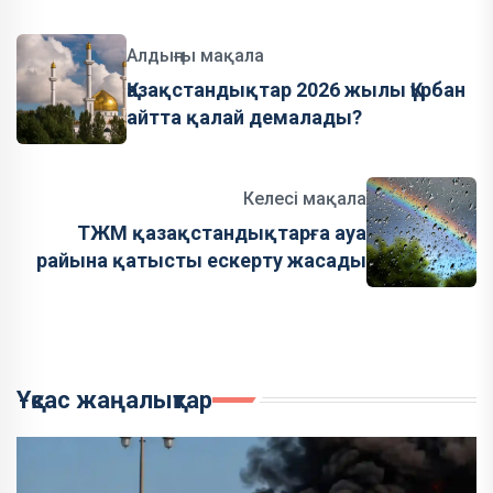
Алдыңғы мақала
Қазақстандықтар 2026 жылы Құрбан
айтта қалай демалады?
Келесі мақала
ТЖМ қазақстандықтарға ауа
райына қатысты ескерту жасады
Ұқсас жаңалықтар