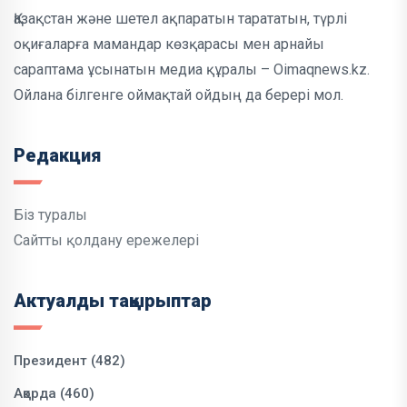
Қазақстан және шетел ақпаратын тарататын, түрлі
оқиғаларға мамандар көзқарасы мен арнайы
сараптама ұсынатын медиа құралы – Oimaqnews.kz.
Ойлана білгенге оймақтай ойдың да берері мол.
Редакция
Біз туралы
Сайтты қолдану ережелері
Актуалды тақырыптар
Президент (482)
Ақорда (460)