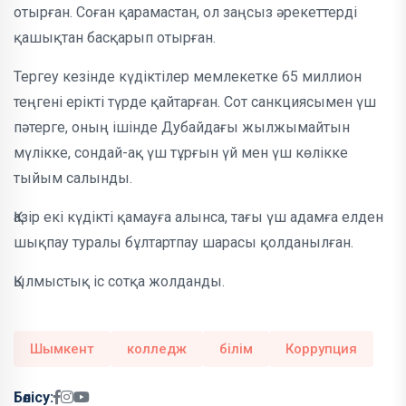
отырған. Соған қарамастан, ол заңсыз әрекеттерді
қашықтан басқарып отырған.
Тергеу кезінде күдіктілер мемлекетке 65 миллион
теңгені ерікті түрде қайтарған. Сот санкциясымен үш
пәтерге, оның ішінде Дубайдағы жылжымайтын
мүлікке, сондай-ақ үш тұрғын үй мен үш көлікке
тыйым салынды.
Қазір екі күдікті қамауға алынса, тағы үш адамға елден
шықпау туралы бұлтартпау шарасы қолданылған.
Қылмыстық іс сотқа жолданды.
Шымкент
колледж
білім
Коррупция
Бөлісу: