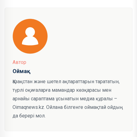
Автор
Оймақ
Қазақстан және шетел ақпараттарын тарататын,
түрлі оқиғаларға мамандар көзқарасы мен
арнайы сараптама ұсынатын медиа құралы –
Oimaqnews.kz. Ойлана білгенге оймақтай ойдың
да берері мол.