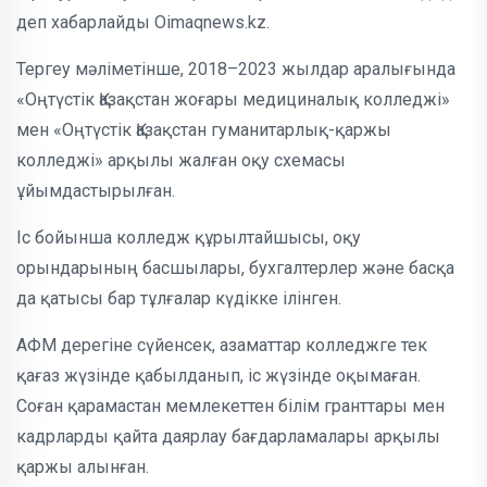
деп хабарлайды Oimaqnews.kz.
Тергеу мәліметінше, 2018–2023 жылдар аралығында
«Оңтүстік Қазақстан жоғары медициналық колледжі»
мен «Оңтүстік Қазақстан гуманитарлық-қаржы
колледжі» арқылы жалған оқу схемасы
ұйымдастырылған.
Іс бойынша колледж құрылтайшысы, оқу
орындарының басшылары, бухгалтерлер және басқа
да қатысы бар тұлғалар күдікке ілінген.
АФМ дерегіне сүйенсек, азаматтар колледжге тек
қағаз жүзінде қабылданып, іс жүзінде оқымаған.
Соған қарамастан мемлекеттен білім гранттары мен
кадрларды қайта даярлау бағдарламалары арқылы
қаржы алынған.