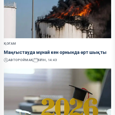
ҚОҒАМ
Маңғыстауда мұнай кен орнында өрт шықты
АВТОР
ОЙМАҚ
БҮГІН, 14:43