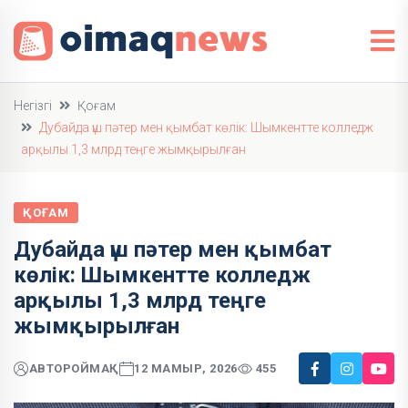
Негізгі
Қоғам
Дубайда үш пәтер мен қымбат көлік: Шымкентте колледж
арқылы 1,3 млрд теңге жымқырылған
ҚОҒАМ
Дубайда үш пәтер мен қымбат
көлік: Шымкентте колледж
арқылы 1,3 млрд теңге
жымқырылған
АВТОР
ОЙМАҚ
12 МАМЫР, 2026
455