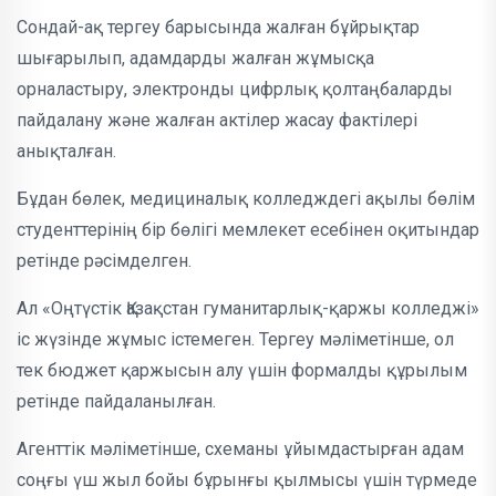
Сондай-ақ тергеу барысында жалған бұйрықтар
шығарылып, адамдарды жалған жұмысқа
орналастыру, электронды цифрлық қолтаңбаларды
пайдалану және жалған актілер жасау фактілері
анықталған.
Бұдан бөлек, медициналық колледждегі ақылы бөлім
студенттерінің бір бөлігі мемлекет есебінен оқитындар
ретінде рәсімделген.
Ал «Оңтүстік Қазақстан гуманитарлық-қаржы колледжі»
іс жүзінде жұмыс істемеген. Тергеу мәліметінше, ол
тек бюджет қаржысын алу үшін формалды құрылым
ретінде пайдаланылған.
Агенттік мәліметінше, схеманы ұйымдастырған адам
соңғы үш жыл бойы бұрынғы қылмысы үшін түрмеде