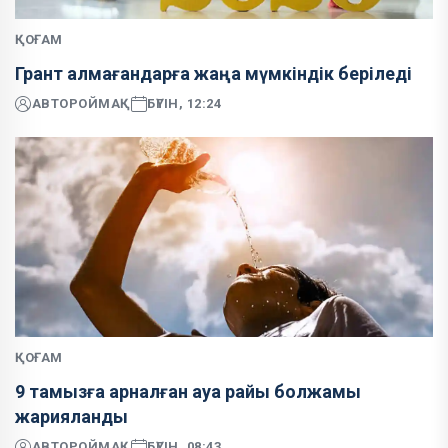
ҚОҒАМ
Грант алмағандарға жаңа мүмкіндік беріледі
АВТОР
ОЙМАҚ
БҮГІН, 12:24
ҚОҒАМ
9 тамызға арналған ауа райы болжамы
жарияланды
АВТОР
ОЙМАҚ
БҮГІН, 08:43