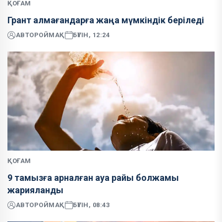
ҚОҒАМ
Грант алмағандарға жаңа мүмкіндік беріледі
АВТОР
ОЙМАҚ
БҮГІН, 12:24
ҚОҒАМ
9 тамызға арналған ауа райы болжамы
жарияланды
АВТОР
ОЙМАҚ
БҮГІН, 08:43