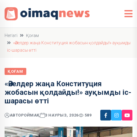
Негізгі
Қоғам
«Әйелдер жаңа Конституция жобасын қолдайды!» ауқымды
іс-шарасы өтті
ҚОҒАМ
«Әйелдер жаңа Конституция
жобасын қолдайды!» ауқымды іс-
шарасы өтті
АВТОР
ОЙМАҚ
3 НАУРЫЗ, 2026
589