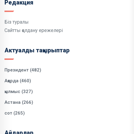
Редакция
Біз туралы
Сайтты қолдану ережелері
Актуалды тақырыптар
Президент (482)
Ақорда (460)
қылмыс (327)
Астана (266)
сот (265)
Айдарлар