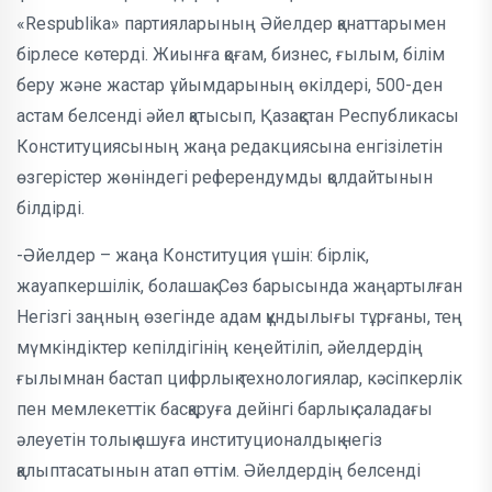
«Respublika» партияларының Әйелдер қанаттарымен
бірлесе көтерді. Жиынға қоғам, бизнес, ғылым, білім
беру және жастар ұйымдарының өкілдері, 500-ден
астам белсенді әйел қатысып, Қазақстан Республикасы
Конституциясының жаңа редакциясына енгізілетін
өзгерістер жөніндегі референдумды қолдайтынын
білдірді.
-Әйелдер – жаңа Конституция үшін: бірлік,
жауапкершілік, болашақ. Сөз барысында жаңартылған
Негізгі заңның өзегінде адам құндылығы тұрғаны, тең
мүмкіндіктер кепілдігінің кеңейтіліп, әйелдердің
ғылымнан бастап цифрлық технологиялар, кәсіпкерлік
пен мемлекеттік басқаруға дейінгі барлық саладағы
әлеуетін толық ашуға институционалдық негіз
қалыптасатынын атап өттім. Әйелдердің белсенді