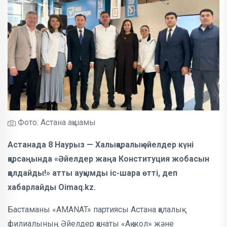
Фото: Астана ақшамы
Астанада 8 Наурыз — Халықаралық әйелдер күні
қарсаңында «Әйелдер жаңа Конституция жобасын
қолдайды!» атты ауқымды іс-шара өтті, деп
хабарлайды Oimaq.kz.
Бастаманы «AMANAT» партиясы Астана қалалық
филиалының Әйелдер қанаты «Ақ жол» және