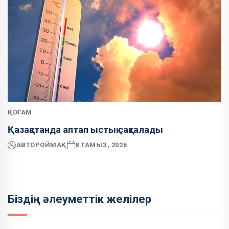
ҚОҒАМ
Қазақстанда аптап ыстық сақталады
АВТОР
ОЙМАҚ
8 ТАМЫЗ, 2026
Біздің әлеуметтік желілер