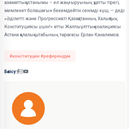
азаматтық ұстанымы – ел жаңғыруының қуатты тірегі,
мемлекет болашағын бекемдейтін сенімді күш, — деді
«Әділетті және Прогрессивті Қазақстанның Халықтық
Конституциясы үшін!» атты Жалпыұлттық коалициясы
Астана қалалық штабының төрағасы Ерлан Каналимов.
#конституция #референдум
Бөлісу: