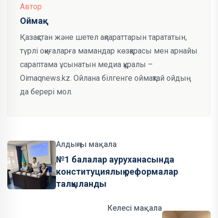
Автор
Оймақ
Қазақстан және шетел ақпараттарын тарататын,
түрлі оқиғаларға мамандар көзқарасы мен арнайы
сараптама ұсынатын медиа құралы –
Oimaqnews.kz. Ойлана білгенге оймақтай ойдың
да берері мол.
Алдыңғы мақала
№1 балалар ауруханасында
конституциялық реформалар
талқыланды
Келесі мақала