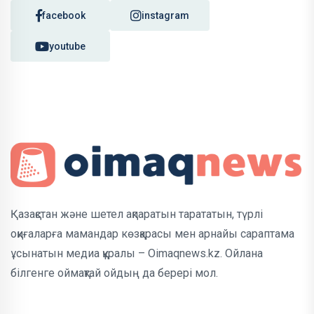
facebook
instagram
youtube
Қазақстан және шетел ақпаратын тарататын, түрлі
оқиғаларға мамандар көзқарасы мен арнайы сараптама
ұсынатын медиа құралы – Oimaqnews.kz. Ойлана
білгенге оймақтай ойдың да берері мол.