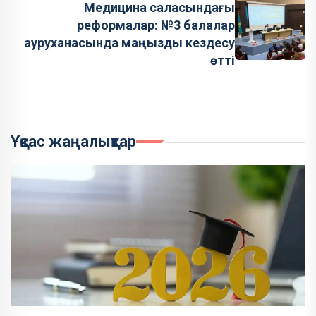
Медицина саласындағы
реформалар: №3 балалар
ауруханасында маңызды кездесу
өтті
Ұқсас жаңалықтар