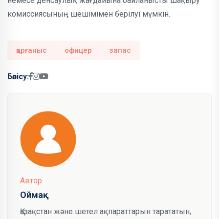
немесе денсаулық жағдайына байланысты шақыру
комиссиясының шешімімен берілуі мүмкін.
қорғаныс
офицер
запас
Бөлісу:
Автор
Оймақ
Қазақстан және шетел ақпараттарын тарататын,