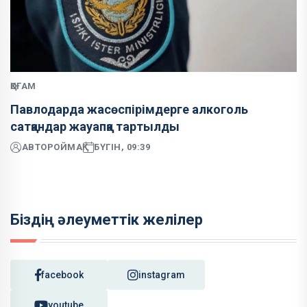
ҚОҒАМ
Павлодарда жасөспірімдерге алкоголь
сатқандар жауапқа тартылды
АВТОР
ОЙМАҚ
БҮГІН, 09:39
Біздің әлеуметтік желілер
facebook
instagram
youtube