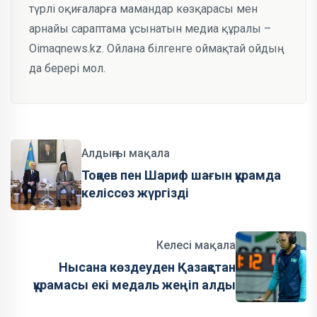
түрлі оқиғаларға мамандар көзқарасы мен
арнайы сараптама ұсынатын медиа құралы –
Oimaqnews.kz. Ойлана білгенге оймақтай ойдың
да берері мол.
Алдыңғы мақала
Тоқаев пен Шариф шағын құрамда
келіссөз жүргізді
Келесі мақала
Нысана көздеуден Қазақстан
құрамасы екі медаль жеңіп алды