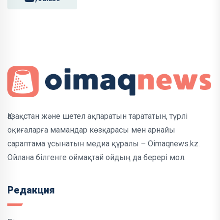
Қазақстан және шетел ақпаратын тарататын, түрлі
оқиғаларға мамандар көзқарасы мен арнайы
сараптама ұсынатын медиа құралы – Oimaqnews.kz.
Ойлана білгенге оймақтай ойдың да берері мол.
Редакция