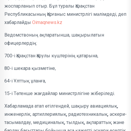
жоспарланып отыр. Бұл туралы Қазақстан
Республикасының Қорғаныс министрлігі мәлімдеді, деп
хабарлайды
Oimaqnews.kz
Ведомствоның ақпаратынша, шақырылатын
офицерлердің:
700-і Қазақстан Қарулы күштерінің қатарына,
80-і шекара қызметіне,
64-і Ұлттық ұланға,
15-і Төтенше жағдайлар министрлігіне жіберіледі.
Хабарламада атап өтілгендей, шақыру авиациялық,
инженерлік, артиллериялық, радиотехникалық, әскери-
тасымалдау, медициналық, тылдық, ақпараттық және
барлау бағыттары бойынша аса қажетті әскери есептік