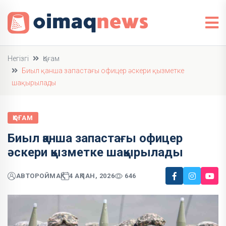
Негізгі
Қоғам
Биыл қанша запастағы офицер әскери қызметке
шақырылады
ҚОҒАМ
Биыл қанша запастағы офицер
әскери қызметке шақырылады
АВТОР
ОЙМАҚ
4 АҚПАН, 2026
646