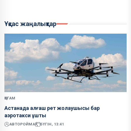
Ұқсас жаңалықтар
ҚОҒАМ
Астанада алғаш рет жолаушысы бар
аэротакси ұшты
АВТОР
ОЙМАҚ
БҮГІН, 13:41