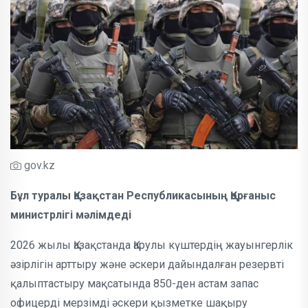
gov.kz
Бұл туралы Қазақстан Республикасының Қорғаныс
министрлігі мәлімдеді
2026 жылы Қазақстанда Қарулы күштердің жауынгерлік
әзірлігін арттыру және әскери дайындалған резервті
қалыптастыру мақсатында 850-ден астам запас
офицерді мерзімді әскери қызметке шақыру