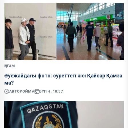
ҚОҒАМ
Әуежайдағы фото: суреттегі кісі Қайсар Қамза
ма?
АВТОР
ОЙМАҚ
БҮГІН, 10:57