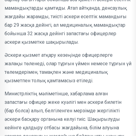
мамандықтарды қамтиды. Атап айтқанда, денсаулық
жағдайы жарамды, тиісті әскери есептік мамандығы
бар 29 жасқа дейінгі, ал медициналық мамандықтар
бойынша 32 жасқа дейінгі запастағы офицерлер
әскери қызметке шақырылады.
Әскери қызмет атқару кезеңінде офицерлерге
жалақы төленеді, олар тұрғын үймен немесе тұрғын үй
төлемдерімен, тамақпен және медициналық
қызметпен толық қамтамасыз етіледі.
Министрліктің мәліметінше, хабарлама алған
запастағы офицер жеке куәлігі мен әскери билетін
(бар болса) алып, белгіленген мерзімде жергілікті
әскери басқару органына келуі тиіс. Шақырылуды
кейінге қалдыру отбасы жағдайына, білім алуына