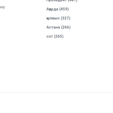
Президент (481)
ану
Ақорда (459)
қылмыс (327)
Астана (266)
сот (265)