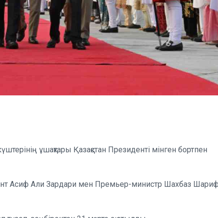
штерінің ұшақтары Қазақстан Президенті мінген бортпен
т Асиф Али Зардари мен Премьер-министр Шахбаз Шари