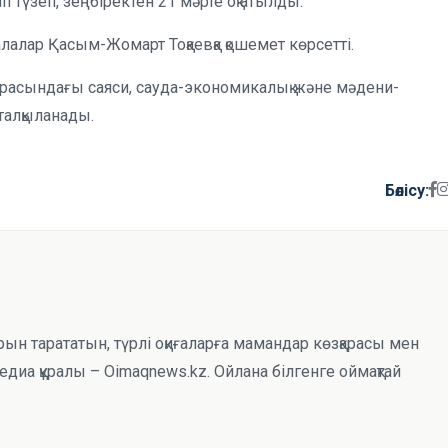
 түзеп, зеңбіректен 21 мәрте оқ атылды.
алалар Қасым-Жомарт Тоқаевқа қошемет көрсетті.
 арасындағы саяси, сауда-экономикалық және мәдени-
талқыланады.
Бөлісу:
рын тарататын, түрлі оқиғаларға мамандар көзқарасы мен
иа құралы – Oimaqnews.kz. Ойлана білгенге оймақтай