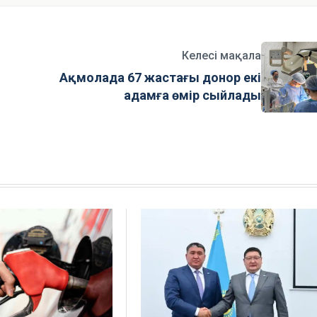
Келесі мақала
Ақмолада 67 жастағы донор екі
адамға өмір сыйлады