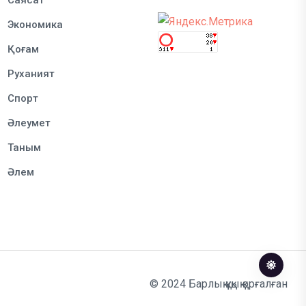
Саясат
Экономика
Қоғам
Руханият
Спорт
Әлеумет
Таным
Әлем
© 2024 Барлық құқық қорғалған