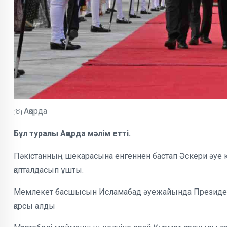
Ақорда
Бұл туралы Ақорда мәлім етті.
Пәкістанның шекарасына енгеннен бастап Әскери әуе кү
қапталдасып ұшты.
Мемлекет басшысын Исламабад әуежайында Президен
қарсы алды