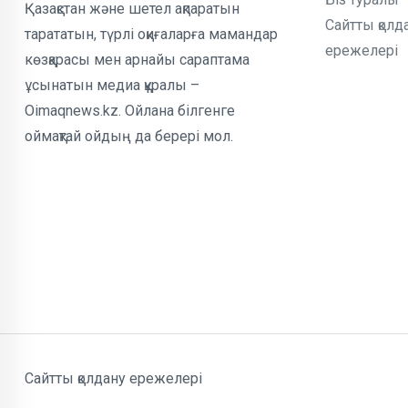
Қазақстан және шетел ақпаратын
Сайтты қолд
тарататын, түрлі оқиғаларға мамандар
ережелері
көзқарасы мен арнайы сараптама
ұсынатын медиа құралы –
Oimaqnews.kz. Ойлана білгенге
оймақтай ойдың да берері мол.
Сайтты қолдану ережелері