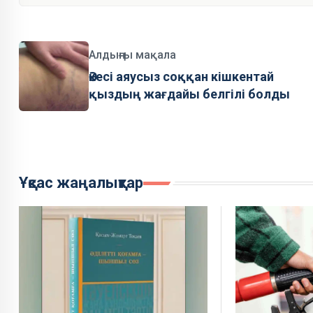
Алдыңғы мақала
Әкесі аяусыз соққан кішкентай
қыздың жағдайы белгілі болды
Ұқсас жаңалықтар