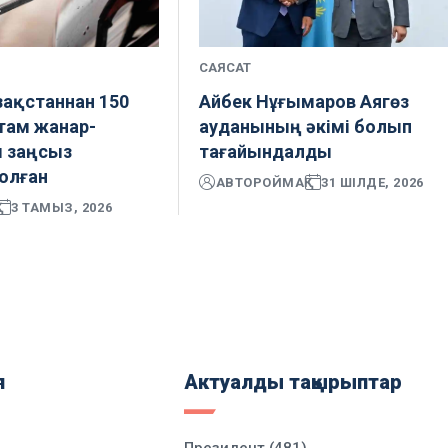
САЯСАТ
ақстаннан 150
Айбек Нұғымаров Аягөз
там жанар-
ауданының әкімі болып
 заңсыз
тағайындалды
олған
АВТОР
ОЙМАҚ
31 ШІЛДЕ, 2026
3 ТАМЫЗ, 2026
я
Актуалды тақырыптар