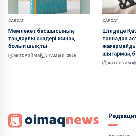
САЯСАТ
САЯСАТ
Мемлекет басшысының
Шілдеде Қаз
таңдаулы сөздері жинақ
тоннадан ас
болып шықты
жағармайды
шығармақ б
АВТОР
ОЙМАҚ
5 ТАМЫЗ, 2026
АВТОР
ОЙМАҚ
Редакци
Біз туралы