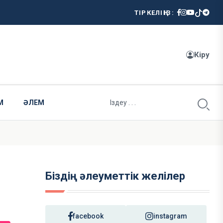
ТІРКЕЛІҢІЗ:
Кіру
М
ӘЛЕМ
Біздің әлеуметтік желілер
facebook
instagram