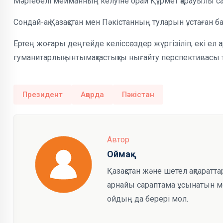
Мәртебелі мейманның келуіне орай Құрмет қарауылы сап
Сондай-ақ Қазақстан мен Пәкістанның туларын ұстаған б
Ертең жоғары деңгейде келіссөздер жүргізіліп, екі ел
гуманитарлық ынтымақтастықты нығайту перспективасы 
Президент
Ақорда
Пәкістан
Автор
Оймақ
Қазақстан және шетел ақпаратта
арнайы сараптама ұсынатын мед
ойдың да берері мол.