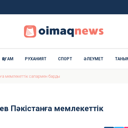
е берді
ҚОҒАМ
РУХАНИЯТ
СПОРТ
ӘЛЕУМЕТ
ТАНЫ
нға мемлекеттік сапармен барды
ев Пәкістанға мемлекеттік