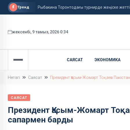
Тренд
Рыбакина Торонтодағы турнирде жеңіске жетті
Қазақстанда аптап ыстық сақталады
Украина КҚК нысандарға шабуыл жасамауға уәд
жексенбі, 9 тамыз, 2026 0:34
САЯСАТ
ЭКОНОМИКА
Негізгі
Саясат
Президент Қасым-Жомарт Тоқаев Пәкіста
САЯСАТ
Президент Қасым-Жомарт Тоқа
сапармен барды