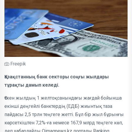
Freepik
Қазақстанның банк секторы соңғы жылдары
тұрақты дамып келеді.
Өткен жылдың 1 желтоқсанындағы жағдай бойынша
екінші деңгейлі банктердің (ЕДБ) жиынтық таза
пайдасы 2,5 трлн теңгеге жетті. Бұл бір жыл бұрынғы
көрсеткіштен 7,2%-ға немесе 167,9 млрд теңгеге көп,
деп хабарлайды Oimaqnews.kz порталы Ranking