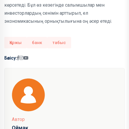
көрсетеді. Бұл өз кезегінде салымшылар мен
инвесторлардың сенімін арттырып, ел
экономикасының орнықтылығына оң әсер етеді.
Қаржы
банк
табыс
Бөлісу:
Автор
Оймақ