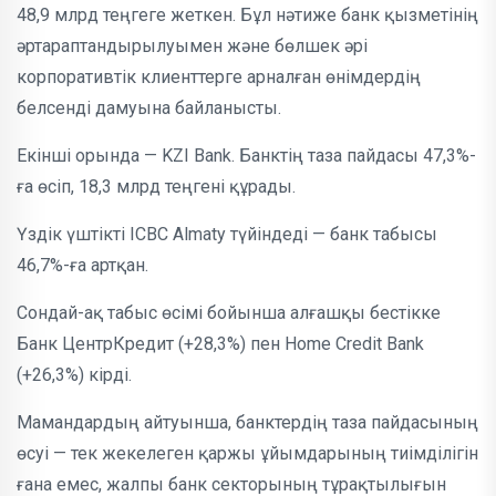
48,9 млрд теңгеге жеткен. Бұл нәтиже банк қызметінің
әртараптандырылуымен және бөлшек әрі
корпоративтік клиенттерге арналған өнімдердің
белсенді дамуына байланысты.
Екінші орында — KZI Bank. Банктің таза пайдасы 47,3%-
ға өсіп, 18,3 млрд теңгені құрады.
Үздік үштікті ICBC Almaty түйіндеді — банк табысы
46,7%-ға артқан.
Сондай-ақ табыс өсімі бойынша алғашқы бестікке
Банк ЦентрКредит (+28,3%) пен Home Credit Bank
(+26,3%) кірді.
Мамандардың айтуынша, банктердің таза пайдасының
өсуі — тек жекелеген қаржы ұйымдарының тиімділігін
ғана емес, жалпы банк секторының тұрақтылығын