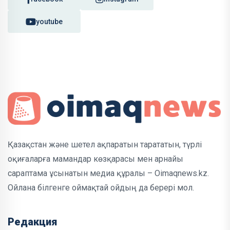
youtube
Қазақстан және шетел ақпаратын тарататын, түрлі
оқиғаларға мамандар көзқарасы мен арнайы
сараптама ұсынатын медиа құралы – Oimaqnews.kz.
Ойлана білгенге оймақтай ойдың да берері мол.
Редакция