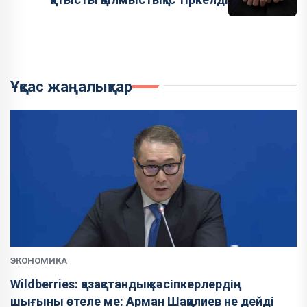
Ұқсас жаңалықтар
ЭКОНОМИКА
Wildberries: қазақстандық кәсіпкерлердің
шығыны өтеле ме: Арман Шаққалиев не дейді