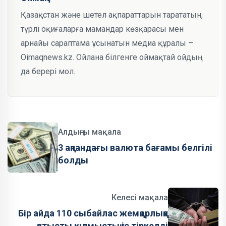
Қазақстан және шетел ақпараттарын тарататын,
түрлі оқиғаларға мамандар көзқарасы мен
арнайы сараптама ұсынатын медиа құралы –
Oimaqnews.kz. Ойлана білгенге оймақтай ойдың
да берері мол.
Алдыңғы мақала
3 ақпандағы валюта бағамы белгілі
болды
Келесі мақала
Бір айда 110 сыбайлас жемқорлыққа
қатысты қылмыстық іс тіркелді