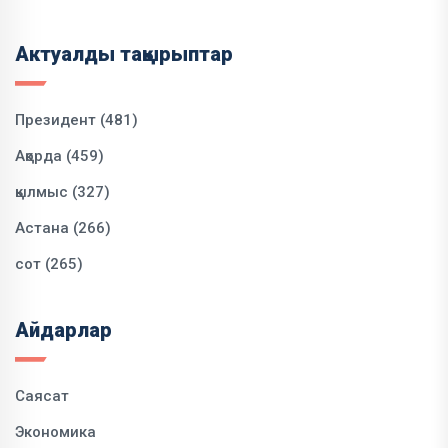
Актуалды тақырыптар
Президент (481)
Ақорда (459)
қылмыс (327)
Астана (266)
сот (265)
Айдарлар
Саясат
Экономика