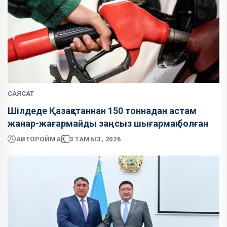
САЯСАТ
Шілдеде Қазақстаннан 150 тоннадан астам
жанар-жағармайды заңсыз шығармақ болған
АВТОР
ОЙМАҚ
3 ТАМЫЗ, 2026