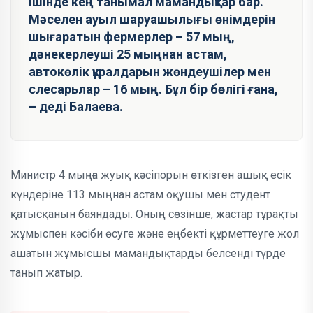
ішінде кең танымал мамандықтар бар.
Мәселен ауыл шаруашылығы өнімдерін
шығаратын фермерлер – 57 мың,
дәнекерлеуші 25 мыңнан астам,
автокөлік құралдарын жөндеушілер мен
слесарьлар – 16 мың. Бұл бір бөлігі ғана,
– деді Балаева.
Министр 4 мыңға жуық кәсіпорын өткізген ашық есік
күндеріне 113 мыңнан астам оқушы мен студент
қатысқанын баяндады. Оның сөзінше, жастар тұрақты
жұмыспен кәсіби өсуге және еңбекті құрметтеуге жол
ашатын жұмысшы мамандықтарды белсенді түрде
танып жатыр.