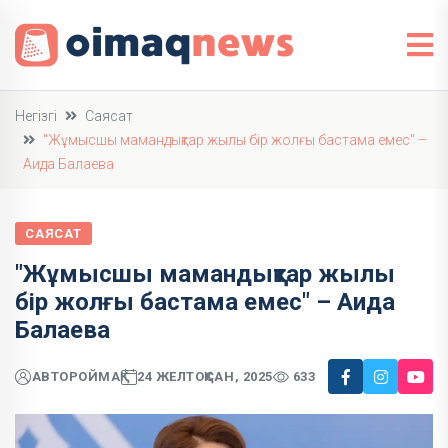
Негізгі
Саясат
"Жұмысшы мамандықтар жылы бір жолғы бастама емес" –
Аида Балаева
САЯСАТ
"Жұмысшы мамандықтар жылы
бір жолғы бастама емес" – Аида
Балаева
АВТОР
ОЙМАҚ
24 ЖЕЛТОҚСАН, 2025
633