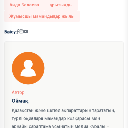
Аида Балаева
қорытынды
Жұмысшы мамандықтар жылы
Бөлісу:
Автор
Оймақ
Қазақстан және шетел ақпараттарын тарататын,
түрлі оқиғаларға мамандар көзқарасы мен
арнайы сараптама ұсынатын медиа құралы –