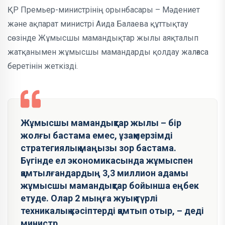
ҚР Премьер-министрінің орынбасары – Мәдениет
және ақпарат министрі Аида Балаева құттықтау
сөзінде Жұмысшы мамандықтар жылы аяқталып
жатқанымен жұмысшы мамандарды қолдау жалғаса
беретінін жеткізді.
Жұмысшы мамандықтар жылы – бір
жолғы бастама емес, ұзақмерзімді
стратегиялық маңызы зор бастама.
Бүгінде ел экономикасында жұмыспен
қамтылғандардың 3,3 миллион адамы
жұмысшы мамандықтар бойынша еңбек
етуде. Олар 2 мыңға жуық түрлі
техникалық кәсіптерді қамтып отыр, – деді
министр.