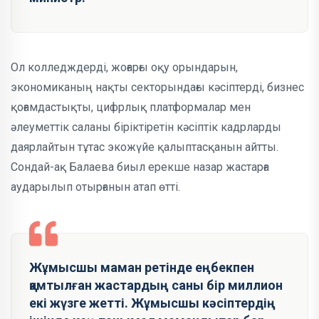
Ол колледждерді, жоғарғы оқу орындарын,
экономиканың нақты секторындағы кәсіптерді, бизнес
қоғамдастықты, цифрлық платформалар мен
әлеуметтік саланы біріктіретін кәсіптік кадрларды
даярлайтын тұтас экожүйе қалыптасқанын айтты.
Сондай-ақ Балаева биыл ерекше назар жастарға
аударылып отырғанын атап өтті.
Жұмысшы маман ретінде еңбекпен
қамтылған жастардың саны бір миллион
екі жүзге жетті. Жұмысшы кәсіптердің