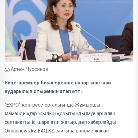
Артем Чурсинов
Вице-премьер биыл ерекше назар жастарға
аударылып отырғанын атап өтті.
“ЕХРО” конгресс-орталығында Жұмысшы
мамандықтар жылын қорытындылауға арналған
салтанатты іс-шара өтіп жатыр, деп хабарлайды
Oimaqnews.kz BAQ.KZ сайтына сілтеме жасап.