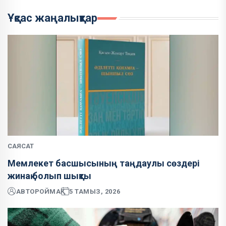
Ұқсас жаңалықтар
САЯСАТ
Мемлекет басшысының таңдаулы сөздері
жинақ болып шықты
АВТОР
ОЙМАҚ
5 ТАМЫЗ, 2026