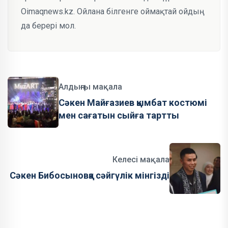
Oimaqnews.kz. Ойлана білгенге оймақтай ойдың
да берері мол.
Алдыңғы мақала
Сәкен Майғазиев қымбат костюмі
мен сағатын сыйға тартты
Келесі мақала
Сәкен Бибосыновқа сәйгүлік мінгізді