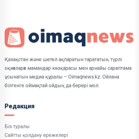
Қазақстан және шетел ақпаратын тарататын, түрлі
оқиғаларға мамандар көзқарасы мен арнайы сараптама
ұсынатын медиа құралы – Oimaqnews.kz. Ойлана
білгенге оймақтай ойдың да берері мол.
Редакция
Біз туралы
Сайтты қолдану ережелері