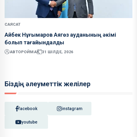
САЯСАТ
Айбек Нұғымаров Аягөз ауданының әкімі
болып тағайындалды
АВТОР
ОЙМАҚ
31 ШІЛДЕ, 2026
Біздің әлеуметтік желілер
facebook
instagram
youtube