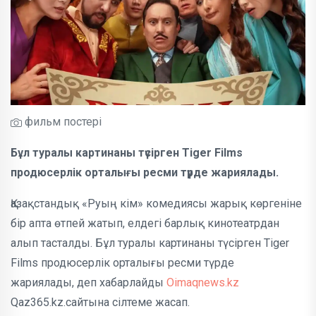
фильм постері
Бұл туралы картинаны түсірген Tiger Films
продюсерлік орталығы ресми түрде жариялады.
Қазақстандық «Руың кім» комедиясы жарық көргеніне
бір апта өтпей жатып, елдегі барлық кинотеатрдан
алып тасталды. Бұл туралы картинаны түсірген Tiger
Films продюсерлік орталығы ресми түрде
жариялады, деп хабарлайды
Oimaqnews.kz
Qaz365.kz.сайтына сілтеме жасап.