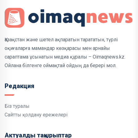
Қазақстан және шетел ақпаратын тарататын, түрлі
оқиғаларға мамандар көзқарасы мен арнайы
сараптама ұсынатын медиа құралы – Oimaqnews.kz.
Ойлана білгенге оймақтай ойдың да берері мол.
Редакция
Біз туралы
Сайтты қолдану ережелері
Актуалды тақырыптар