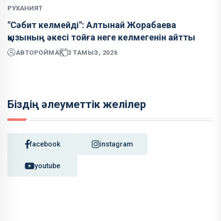
РУХАНИЯТ
"Сәбит келмейді": Алтынай Жорабаева
қызының әкесі тойға неге келмегенін айтты
АВТОР
ОЙМАҚ
3 ТАМЫЗ, 2026
Біздің әлеуметтік желілер
facebook
instagram
youtube