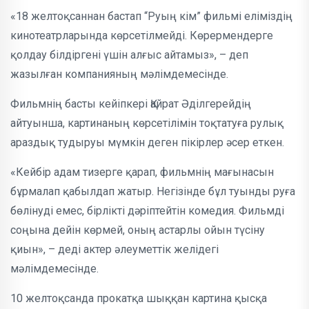
«18 желтоқсаннан бастап “Руың кім” фильмі еліміздің
кинотеатрларында көрсетілмейді. Көрермендерге
қолдау білдіргені үшін алғыс айтамыз», – деп
жазылған компанияның мәлімдемесінде.
Фильмнің басты кейіпкері Қайрат Әділгерейдің
айтуынша, картинаның көрсетілімін тоқтатуға рулық
араздық тудыруы мүмкін деген пікірлер әсер еткен.
«Кейбір адам тизерге қарап, фильмнің мағынасын
бұрмалап қабылдап жатыр. Негізінде бұл туынды руға
бөлінуді емес, бірлікті дәріптейтін комедия. Фильмді
соңына дейін көрмей, оның астарлы ойын түсіну
қиын», – деді актер әлеуметтік желідегі
мәлімдемесінде.
10 желтоқсанда прокатқа шыққан картина қысқа