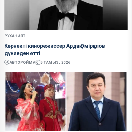
РУХАНИЯТ
Көрнекті кинорежиссер Ардақ Әмірқұлов
дүниеден өтті
АВТОР
ОЙМАҚ
5 ТАМЫЗ, 2026