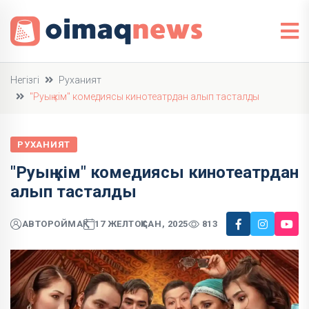
Негізгі
Руханият
"Руың кім" комедиясы кинотеатрдан алып тасталды
РУХАНИЯТ
"Руың кім" комедиясы кинотеатрдан
алып тасталды
АВТОР
ОЙМАҚ
17 ЖЕЛТОҚСАН, 2025
813