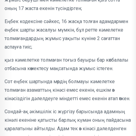
оның 17 жаста екенін түсіндірген;
Еңбек кодексіне сәйкес, 16 жасқа толған адамдармен
еңбек шарты жасалуы мүмкін, бұл ретте кәмелетке
толмағандардың жұмыс уақыты күніне 2 сағаттан
аспауға тиіс;
қыз кәмелетке толмаған тоғыз бауыры бар көпбалалы
отбасына көмектесу мақсатында жұмыс істеген.
Сот еңбек шартында мөрдің болмауы кәмелетке
толмаған азаматтың кінәсі емес екенін, ешкім өз
кінәсіздігін дәлелдеуге міндетті емес екенін атап өткен.
Сондай-ақ әкімшілік іс жүргізу барысында адамның
кінәлі екеніне қатысты барлық күмән оның пайдасына
қаралатыны айтылды. Адам тек өз кінәсі дәлелденген