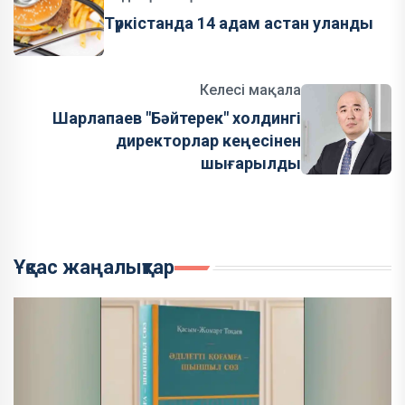
Түркістанда 14 адам астан уланды
Келесі мақала
Шарлапаев "Бәйтерек" холдингі
директорлар кеңесінен
шығарылды
Ұқсас жаңалықтар