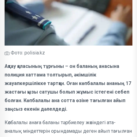
Фото: polisia.kz
Ақтау қаласының тұрғыны – он баланың анасына
полиция хаттама толтырып, әкімшілік
жауапкершілікке тартқан. Оған көпбалалы ананың 17
жастағы қызы сатушы болып жұмыс істегені себеп
болған. Көпбалалы ана сотта өзіне тағылған айып
заңсыз екенін дәлелдеді.
Көпбалалы анаға баланы тәрбиелеу жөніндегі ата-
аналық міндеттерін орындамады деген айып тағылған