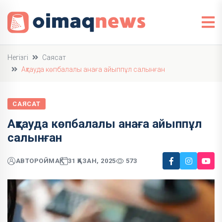
Негізгі
Саясат
Ақтауда көпбалалы анаға айыппұл салынған
САЯСАТ
Ақтауда көпбалалы анаға айыппұл
салынған
АВТОР
ОЙМАҚ
31 ҚАЗАН, 2025
573