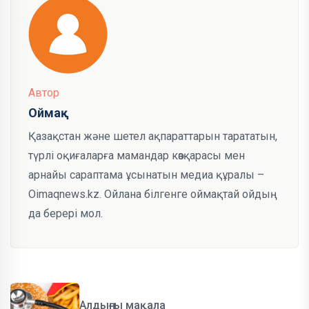
Автор
Оймақ
Қазақстан және шетел ақпараттарын тарататын,
түрлі оқиғаларға мамандар көзқарасы мен
арнайы сараптама ұсынатын медиа құралы –
Oimaqnews.kz. Ойлана білгенге оймақтай ойдың
да берері мол.
Алдыңғы мақала