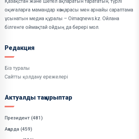
Қазақстан және шетел ақпаратын тарататын, түрлі
оқиғаларға мамандар көзқарасы мен арнайы сараптама
ұсынатын медиа құралы – Oimaqnews.kz. Ойлана
білгенге оймақтай ойдың да берері мол.
Редакция
Біз туралы
Сайтты қолдану ережелері
Актуалды тақырыптар
Президент (481)
Ақорда (459)