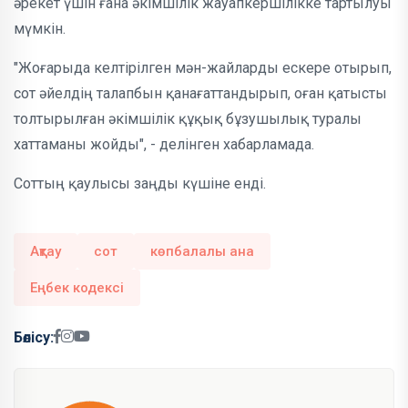
әрекет үшін ғана әкімшілік жауапкершілікке тартылуы
мүмкін.
"Жоғарыда келтірілген мән-жайларды ескере отырып,
сот әйелдің талапбын қанағаттандырып, оған қатысты
толтырылған әкімшілік құқық бұзушылық туралы
хаттаманы жойды", - делінген хабарламада.
Соттың қаулысы заңды күшіне енді.
Ақтау
сот
көпбалалы ана
Еңбек кодексі
Бөлісу: