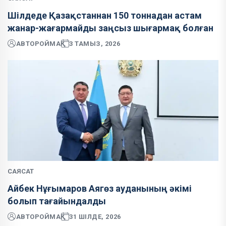
Шілдеде Қазақстаннан 150 тоннадан астам
жанар-жағармайды заңсыз шығармақ болған
АВТОР
ОЙМАҚ
3 ТАМЫЗ, 2026
САЯСАТ
Айбек Нұғымаров Аягөз ауданының әкімі
болып тағайындалды
АВТОР
ОЙМАҚ
31 ШІЛДЕ, 2026