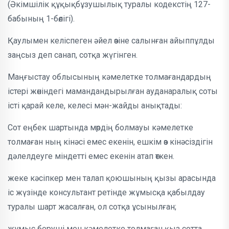
(Әкімшілік құқықбұзушылық туралы кодекстің 127-
бабының 1-бөлігі).
Қаулымен келіспеген әйел өзіне салынған айыппұлды
заңсыз деп санап, сотқа жүгінген.
Маңғыстау облысының кәмелетке толмағандардың
істері жөніндегі мамандандырылған ауданаралық соты
істі қарай келе, келесі мән-жайды анықтады:
Сот еңбек шартында мөрдің болмауы кәмелетке
толмаған ның кінәсі емес екенін, ешкім өз кінәсіздігін
дәлелдеуге міндетті емес екенін атап өткен.
жеке кәсіпкер мен талап қоюшының қызы арасында
іс жүзінде консультант ретінде жұмысқа қабылдау
туралы шарт жасалған, ол сотқа ұсынылған;
жұмыс беруші мен кәмелетке толмаған қыз сотта