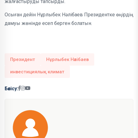
жалғастыруды тапсырды.
Осыған дейін Нұрлыбек Нәлібаев Президентке өңірдің
дамуы жөнінде есеп берген болатын.
Президент
Нұрлыбек Нәлібаев
инвестициялық климат
Бөлісу: