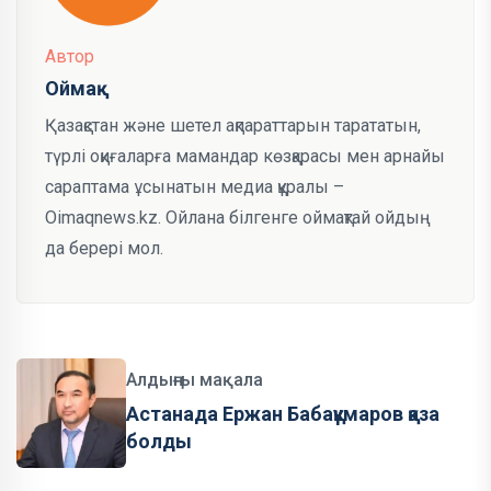
Автор
Оймақ
Қазақстан және шетел ақпараттарын тарататын,
түрлі оқиғаларға мамандар көзқарасы мен арнайы
сараптама ұсынатын медиа құралы –
Oimaqnews.kz. Ойлана білгенге оймақтай ойдың
да берері мол.
Алдыңғы мақала
Астанада Ержан Бабақұмаров қаза
болды