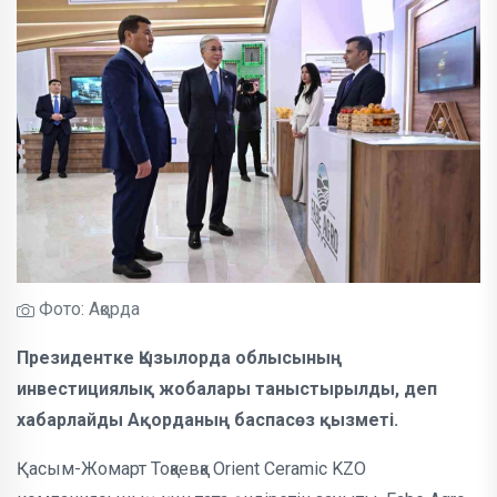
Фото: Ақорда
Президентке Қызылорда облысының
инвестициялық жобалары таныстырылды, деп
хабарлайды Ақорданың баспасөз қызметі.
Қасым-Жомарт Тоқаевқа Orient Ceramic KZO