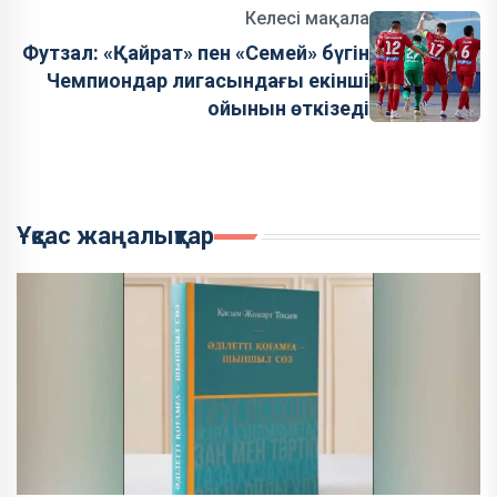
Келесі мақала
Футзал: «Қайрат» пен «Семей» бүгін
Чемпиондар лигасындағы екінші
ойынын өткізеді
Ұқсас жаңалықтар