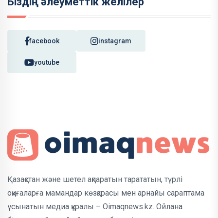
Біздің әлеуметтік желілер
facebook
instagram
youtube
Қазақстан және шетел ақпаратын тарататын, түрлі
оқиғаларға мамандар көзқарасы мен арнайы сараптама
ұсынатын медиа құралы – Oimaqnews.kz. Ойлана