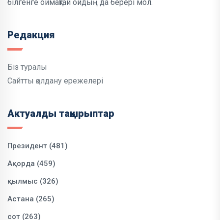
білгенге оймақтай ойдың да берері мол.
Редакция
Біз туралы
Сайтты қолдану ережелері
Актуалды тақырыптар
Президент (481)
Ақорда (459)
қылмыс (326)
Астана (265)
сот (263)