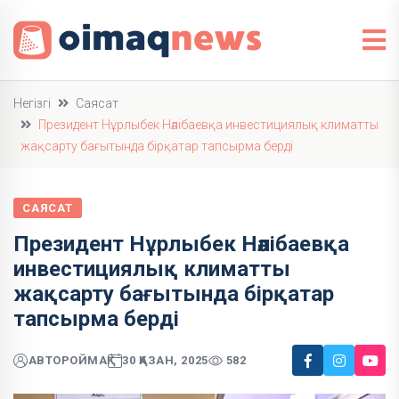
Негізгі
Саясат
Президент Нұрлыбек Нәлібаевқа инвестициялық климатты
жақсарту бағытында бірқатар тапсырма берді
САЯСАТ
Президент Нұрлыбек Нәлібаевқа
инвестициялық климатты
жақсарту бағытында бірқатар
тапсырма берді
АВТОР
ОЙМАҚ
30 ҚАЗАН, 2025
582