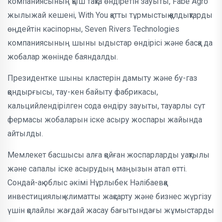
компаниясының қыш тақта өндіретін зауыты, Fabe Agro
жылыжай кешені, With You қатты тұрмыстық қалдықтарды
өңдейтін кәсіпорны, Seven Rivers Technologies
компаниясының шыны ыдыстар өндірісі және басқа да
жобалар жөнінде баяндалды.
Президентке шыны кластерін дамыту және бу-газ
қондырғысы, тау-кен байыту фабрикасы,
кальцийлендірілген сода өндіру зауыты, тауарлы сүт
фермасы жобаларын іске асыру жоспары жайында
айтылды.
Мемлекет басшысы алға қойған жоспарларды уақтылы
және сапалы іске асырудың маңызын атап өтті.
Сондай-ақ облыс әкімі Нұрлыбек Нәлібаевқа
инвестициялық климатты жақсарту және бизнес жүргізу
үшін қолайлы жағдай жасау бағытындағы жұмыстарды