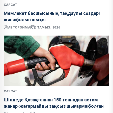
САЯСАТ
Мемлекет басшысының таңдаулы сөздері
жинақ болып шықты
АВТОР
ОЙМАҚ
5 ТАМЫЗ, 2026
САЯСАТ
Шілдеде Қазақстаннан 150 тоннадан астам
жанар-жағармайды заңсыз шығармақ болған