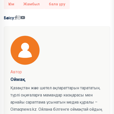
Үкім
Жамбыл
бала ұру
Бөлісу:
Автор
Оймақ
Қазақстан және шетел ақпараттарын тарататын,
түрлі оқиғаларға мамандар көзқарасы мен
арнайы сараптама ұсынатын медиа құралы –
Oimaqnews.kz. Ойлана білгенге оймақтай ойдың