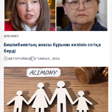
ӘЛЕУМЕТ
Бишімбаевтың анасы бұрынғы келінін сотқа
берді
АВТОР
ОЙМАҚ
6 ТАМЫЗ, 2026