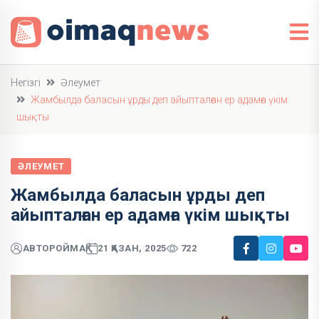
Негізгі
Әлеумет
Жамбылда баласын ұрды деп айыпталған ер адамға үкім
шықты
ӘЛЕУМЕТ
Жамбылда баласын ұрды деп
айыпталған ер адамға үкім шықты
АВТОР
ОЙМАҚ
21 ҚАЗАН, 2025
722