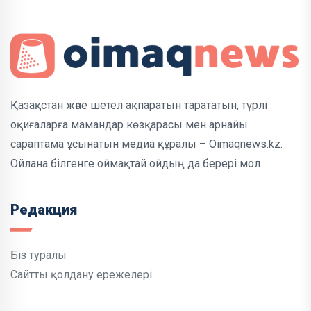
Қазақстан және шетел ақпаратын тарататын, түрлі
оқиғаларға мамандар көзқарасы мен арнайы
сараптама ұсынатын медиа құралы – Oimaqnews.kz.
Ойлана білгенге оймақтай ойдың да берері мол.
Редакция
Біз туралы
Сайтты қолдану ережелері