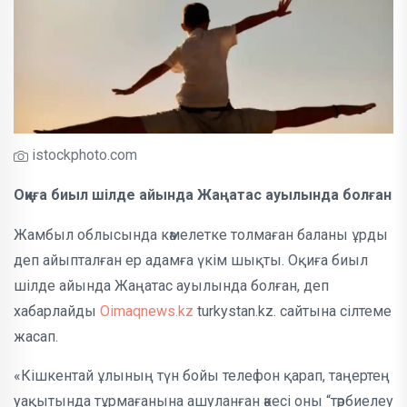
istockphoto.com
Оқиға биыл шілде айында Жаңатас ауылында болған
Жамбыл облысында кәмелетке толмаған баланы ұрды
деп айыпталған ер адамға үкім шықты. Оқиға биыл
шілде айында Жаңатас ауылында болған, деп
хабарлайды
Oimaqnews.kz
turkystan.kz. сайтына сілтеме
жасап.
«Кішкентай ұлының түн бойы телефон қарап, таңертең
уақытында тұрмағанына ашуланған әкесі оны “тәрбиелеу