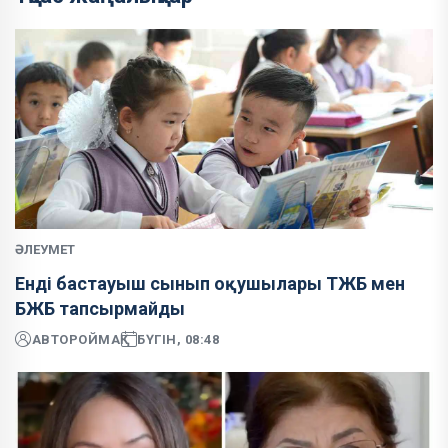
ӘЛЕУМЕТ
Енді бастауыш сынып оқушылары ТЖБ мен
БЖБ тапсырмайды
АВТОР
ОЙМАҚ
БҮГІН, 08:48