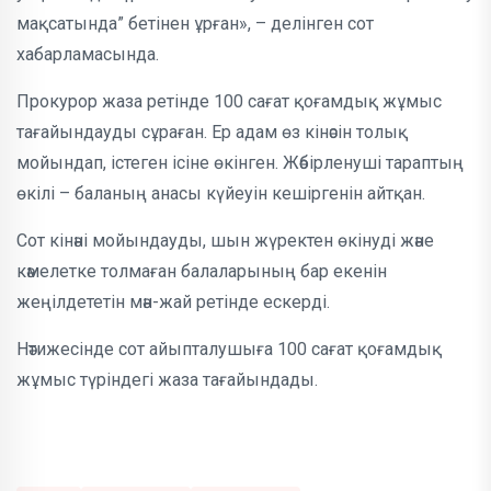
мақсатында” бетінен ұрған», – делінген сот
хабарламасында.
Прокурор жаза ретінде 100 сағат қоғамдық жұмыс
тағайындауды сұраған. Ер адам өз кінәсін толық
мойындап, істеген ісіне өкінген. Жәбірленуші тараптың
өкілі – баланың анасы күйеуін кешіргенін айтқан.
Сот кінәні мойындауды, шын жүректен өкінуді және
кәмелетке толмаған балаларының бар екенін
жеңілдететін мән-жай ретінде ескерді.
Нәтижесінде сот айыпталушыға 100 сағат қоғамдық
жұмыс түріндегі жаза тағайындады.