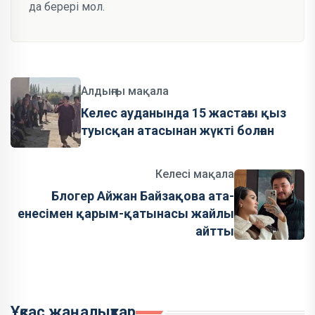
да берері мол.
Алдыңғы мақала
Келес ауданында 15 жастағы қыз
туысқан атасынан жүкті болған
Келесі мақала
Блогер Айжан Байзақова ата-
енесімен қарым-қатынасы жайлы
айтты
Ұқсас жаңалықтар