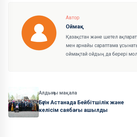
Автор
Оймақ
Қазақстан және шетел ақпарат
мен арнайы сараптама ұсынаты
оймақтай ойдың да берері мол
Алдыңғы мақала
Бүгін Астанада Бейбітшілік және
келісім саябағы ашылды