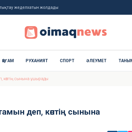
ттықтау жеделхатын жолдады
ланды
ҚОҒАМ
РУХАНИЯТ
СПОРТ
ӘЛЕУМЕТ
ТАНЫ
п, көптің сынына ұшырады
тамын деп, көптің сынына