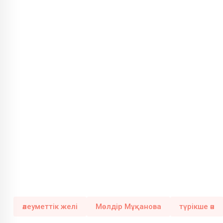
әлеуметтік желі
Мөлдір Мұқанова
түрікше ән