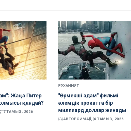
РУХАНИЯТ
ам": Жаңа Питер
"Өрмекші адам" фильмі
болмысы қандай?
әлемдік прокатта бір
миллиард доллар жинады
7 ТАМЫЗ, 2026
АВТОР
ОЙМАҚ
6 ТАМЫЗ, 2026