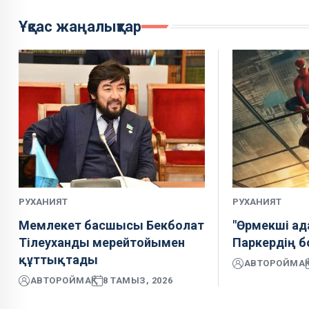
Ұқсас жаңалықтар
РУХАНИЯТ
РУХАНИЯТ
Мемлекет басшысы Бекболат
"Өрмекші ад
Тілеуханды мерейтойымен
Паркердің 
құттықтады
АВТОР
ОЙМАҚ
АВТОР
ОЙМАҚ
8 ТАМЫЗ, 2026