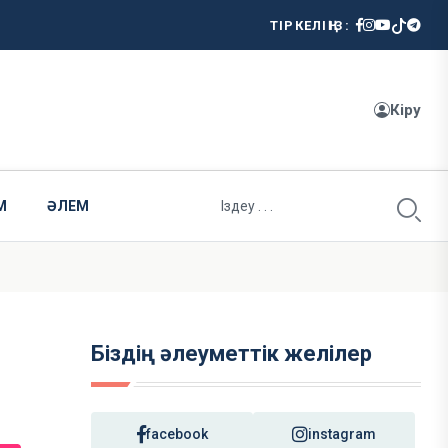
ТІРКЕЛІҢІЗ:
Кіру
М
ӘЛЕМ
Біздің әлеуметтік желілер
facebook
instagram