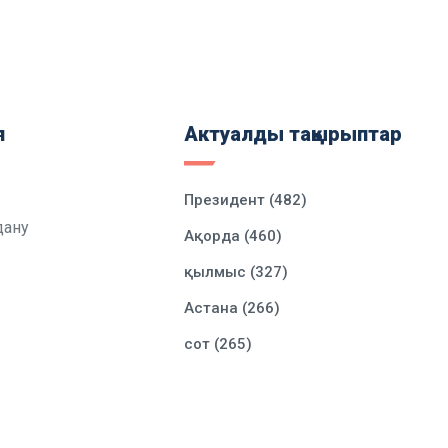
я
Актуалды тақырыптар
Президент (482)
дану
Ақорда (460)
қылмыс (327)
Астана (266)
сот (265)