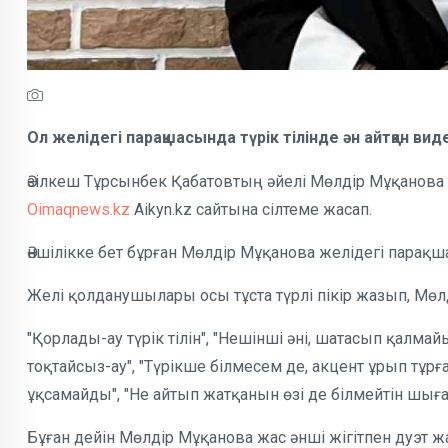
Ол желідегі парақшасында түрік тілінде ән айтқан ви
Әзілкеш Тұрсынбек Қабатовтың әйелі Мөлдір Мұқанова т
Oimaqnews.kz
Aikyn.kz сайтына сілтеме жасап.
Әншілікке бет бұрған Мөлдір Мұқанова желідегі парақш
Желі қолданушылары осы тұста түрлі пікір жазып, Мөл
"Қорлады-ау түрік тілін", "Нешінші әні, шатасып қалмайы
тоқтайсыз-ау", "Түрікше білмесем де, акцент ұрып тұрға
ұқсамайды", "Не айтып жатқанын өзі де білмейтін шығар
Бұған дейін Мөлдір Мұқанова жас әнші жігітпен дуэт ж