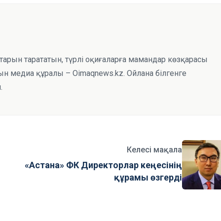
тарын тарататын, түрлі оқиғаларға мамандар көзқарасы
н медиа құралы – Oimaqnews.kz. Ойлана білгенге
.
Келесі мақала
«Астана» ФК Директорлар кеңесінің
құрамы өзгерді