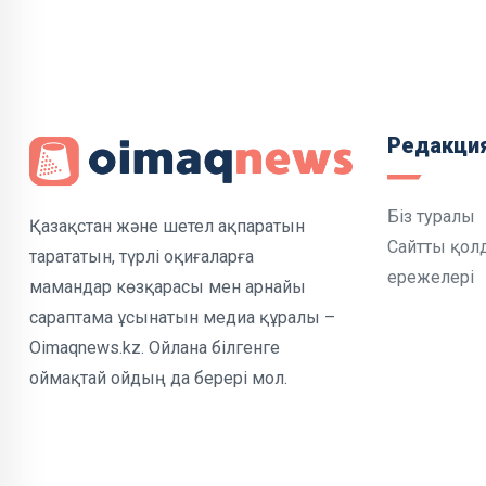
Редакци
Біз туралы
Қазақстан және шетел ақпаратын
Сайтты қол
тарататын, түрлі оқиғаларға
ережелері
мамандар көзқарасы мен арнайы
сараптама ұсынатын медиа құралы –
Oimaqnews.kz. Ойлана білгенге
оймақтай ойдың да берері мол.