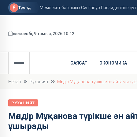
Тренд
Мемлекет басшысы Сингапур Президентіне құ
Бүгінгі валюта бағамы белгілі. болды
9 тамызға арналған ауа райы болжамы жария
жексенбі, 9 тамыз, 2026 10:12
САЯСАТ
ЭКОНОМИКА
Негізгі
Руханият
Мөлдір Мұқанова түрікше ән айтамын де
РУХАНИЯТ
Мөлдір Мұқанова түрікше ән ай
ұшырады