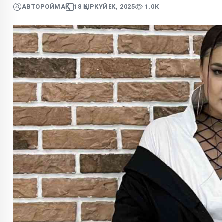
АВТОР
ОЙМАҚ
18 ҚЫРКҮЙЕК, 2025
1.0K