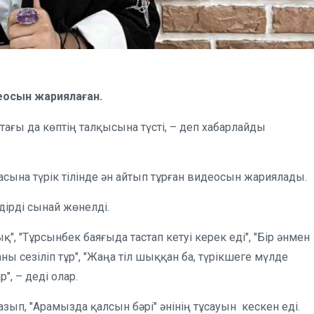
деосын жариялаған.
ағы да көптің талқысына түсті, – деп хабарлайды
асына түрік тілінде ән айтып тұрған видеосын жариялады.
дірді сынай жөнелді.
қ", "Тұрсынбек баяғыда тастап кетуі керек еді", "Бір әнмен
ны сезіліп тұр", "Жаңа тіл шыққан ба, түрікшеге мүлде
", – деді олар.
азып, "Арамызда қалсын бәрі" әнінің тұсауын кескен еді.